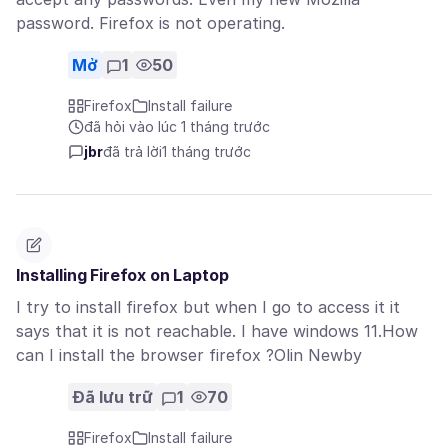
password. Firefox is not operating.
Mở
1
50
Firefox
Install failure
đã hỏi vào lúc 1 tháng trước
jbr
đã trả lời
1 tháng trước
Installing Firefox on Laptop
I try to install firefox but when I go to access it it
says that it is not reachable. I have windows 11.How
can I install the browser firefox ?Olin Newby
Đã lưu trữ
1
70
Firefox
Install failure