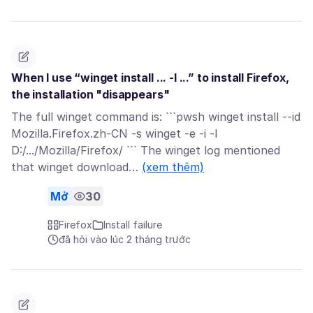
When I use “winget install ... -l ...” to install Firefox,
the installation "disappears"
The full winget command is: ```pwsh winget install --id
Mozilla.Firefox.zh-CN -s winget -e -i -l
D:/.../Mozilla/Firefox/ ``` The winget log mentioned
that winget download…
(xem thêm)
Mở
30
Firefox
Install failure
đã hỏi vào lúc 2 tháng trước