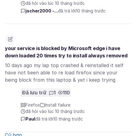
đã hỏi vào lúc 10 tháng trước
jscher2000 -...
đã trả lời
10 tháng trước
your service is blocked by Microsoft edge i have
down loaded 20 times try to install always removed
10 days ago my lap top crashed & reinstalled it self
have not been able to re load firefox since your
being block from this laptop & yet i keep trying
Đã lưu trữ
1
110
Firefox
Install failure
đã hỏi vào lúc 10 tháng trước
Paul
đã trả lời
10 tháng trước
Cũ hơn