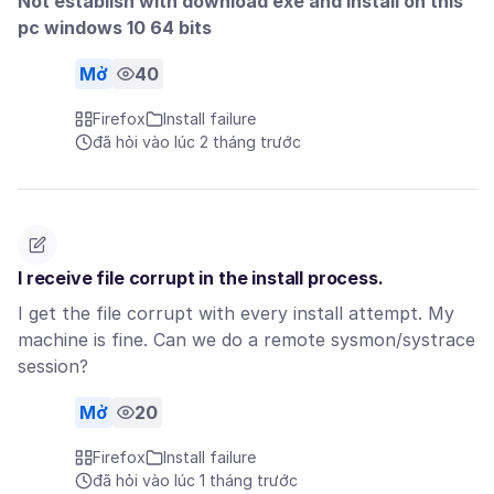
Not establish with download exe and install on this
pc windows 10 64 bits
Mở
40
Firefox
Install failure
đã hỏi vào lúc 2 tháng trước
I receive file corrupt in the install process.
I get the file corrupt with every install attempt. My
machine is fine. Can we do a remote sysmon/systrace
session?
Mở
20
Firefox
Install failure
đã hỏi vào lúc 1 tháng trước