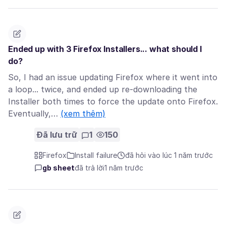
Ended up with 3 Firefox Installers... what should I
do?
So, I had an issue updating Firefox where it went into
a loop... twice, and ended up re-downloading the
Installer both times to force the update onto Firefox.
Eventually,…
(xem thêm)
Đã lưu trữ
1
150
Firefox
Install failure
đã hỏi vào lúc 1 năm trước
gb sheet
đã trả lời
1 năm trước