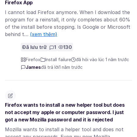
Firefox App
I cannot load Firefox anymore. When I download the
program for a reinstall, it only completes about 60%
of the install before stopping. Is Google or Microsoft
behind t…
(xem thêm)
Đã lưu trữ
1
130
Firefox
Install failure
đã hỏi vào lúc 1 năm trước
James
đã trả lời
1 năm trước
Firefox wants to install a new helper tool but does
not accept my apple or computer password. I just
got a new Mozilla password and it is rejected
Mozilla wants to install a helper tool and does not
accept any passwords. Even my new Mozilla