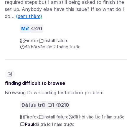
required steps but I am still being asked to finish the
set up. Anybody else have this issue? If so what do I
do…
(xem thêm)
Mở
20
Firefox
Install failure
đã hỏi vào lúc 2 tháng trước
finding difficult to browse
Browsing Downloading Installation problem
Đã lưu trữ
1
210
Firefox
Install failure
đã hỏi vào lúc 1 năm trước
Paul
đã trả lời
1 năm trước