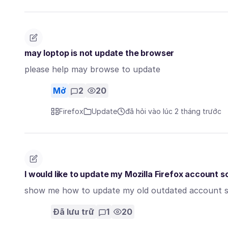
may loptop is not update the browser
please help may browse to update
Mở
2
20
Firefox
Update
đã hỏi vào lúc 2 tháng trước
I would like to update my Mozilla Firefox account 
show me how to update my old outdated account so
Đã lưu trữ
1
20