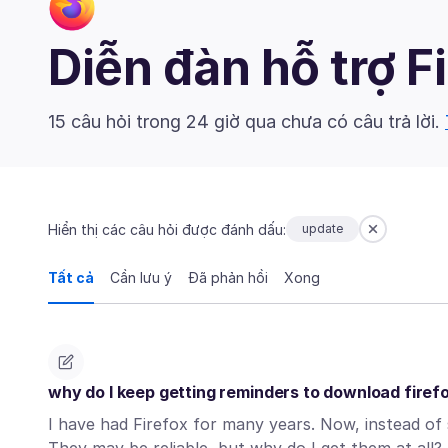
Diễn đàn hỗ trợ F
15 câu hỏi trong 24 giờ qua chưa có câu trả lời.
Hiển thị các câu hỏi được đánh dấu:
update
Tất cả
Cần lưu ý
Đã phản hồi
Xong
why do I keep getting reminders to download firef
I have had Firefox for many years. Now, instead of 