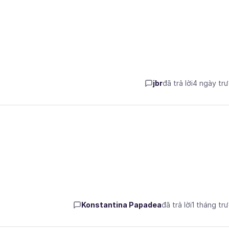
jbr
đã trả lời
4 ngày tr
Konstantina Papadea
đã trả lời
1 tháng tr