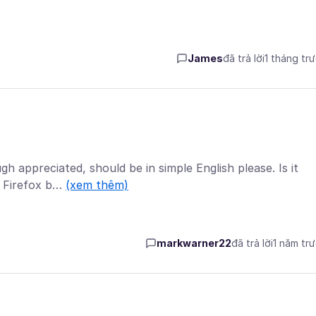
James
đã trả lời
1 tháng tr
h appreciated, should be in simple English please. Is it
e Firefox b…
(xem thêm)
markwarner22
đã trả lời
1 năm tr