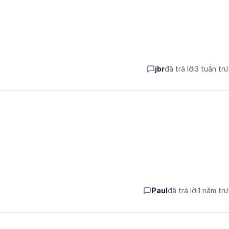
jbr
đã trả lời
3 tuần tr
Paul
đã trả lời
1 năm tr