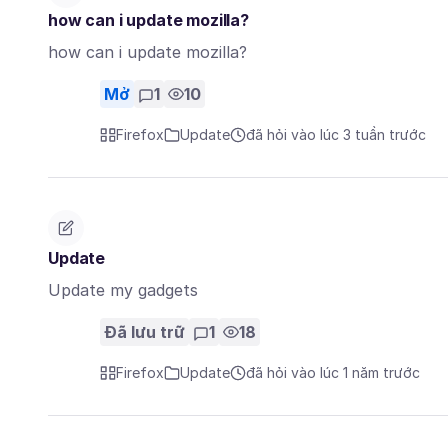
how can i update mozilla?
how can i update mozilla?
Mở
1
10
Firefox
Update
đã hỏi vào lúc 3 tuần trước
Update
Update my gadgets
Đã lưu trữ
1
18
Firefox
Update
đã hỏi vào lúc 1 năm trước