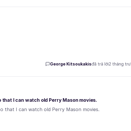
George Kitsoukakis
đã trả lời
2 tháng tr
so that I can watch old Perry Mason movies.
 that I can watch old Perry Mason movies.