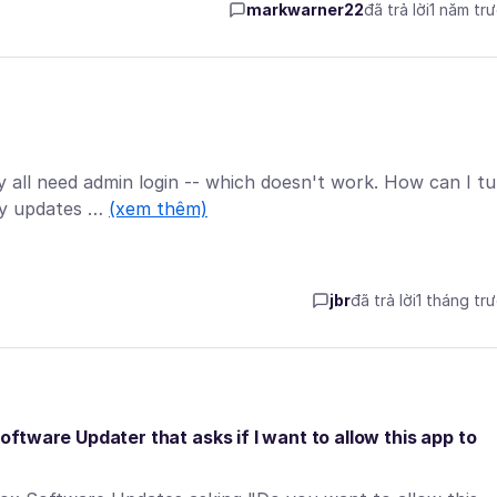
markwarner22
đã trả lời
1 năm tr
all need admin login -- which doesn't work. How can I tu
kly updates …
(xem thêm)
jbr
đã trả lời
1 tháng tr
Software Updater that asks if I want to allow this app to