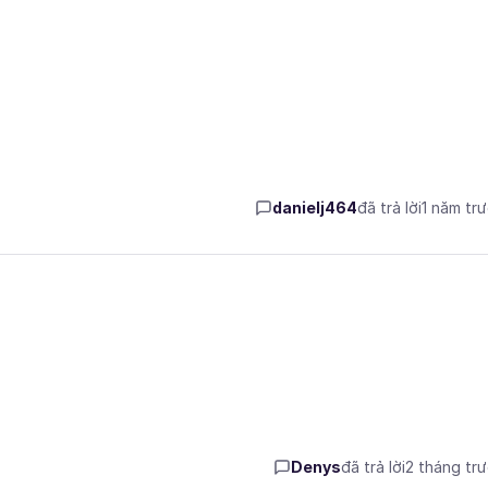
danielj464
đã trả lời
1 năm tr
Denys
đã trả lời
2 tháng tr