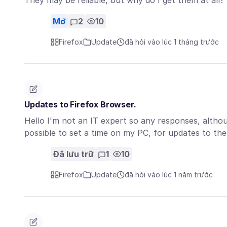
They may be reliable, but why do I get them at all?
Mở
2
10
Firefox
Update
đã hỏi vào lúc 1 tháng trước
Updates to Firefox Browser.
Hello I'm not an IT expert so any responses, althoug
possible to set a time on my PC, for updates to th
Đã lưu trữ
1
10
Firefox
Update
đã hỏi vào lúc 1 năm trước