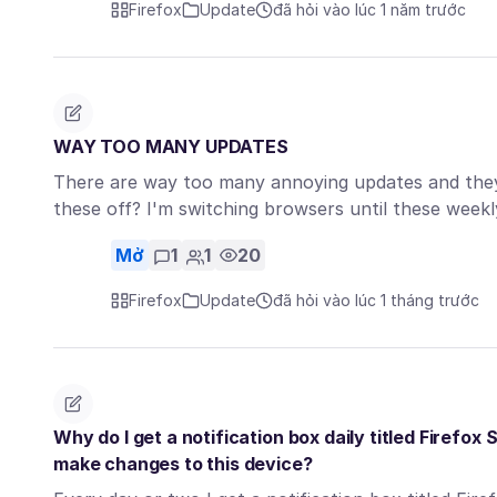
Firefox
Update
đã hỏi vào lúc 1 năm trước
WAY TOO MANY UPDATES
There are way too many annoying updates and they 
these off? I'm switching browsers until these wee
Mở
1
1
20
Firefox
Update
đã hỏi vào lúc 1 tháng trước
Why do I get a notification box daily titled Firefox 
make changes to this device?