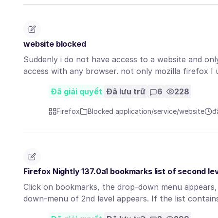
website blocked
Suddenly i do not have access to a website and only
access with any browser. not only mozilla firefox I
Đã giải quyết
Đã lưu trữ
6
228
Firefox
Blocked application/service/website
đ
Firefox Nightly 137.0a1 bookmarks list of second lev
Click on bookmarks, the drop-down menu appears, cl
down-menu of 2nd level appears. If the list contai