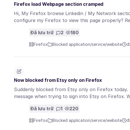
Firefox load Webpage section cramped
Hi, My Firefox browse Linkedin / My Network secti
configure my Firefox to view this page properly? 
Đã lưu trữ
2
180
Firefox
Blocked application/service/website
đ
Now blocked from Etsy only on Firefox
Suddenly blocked from Etsy only on Firefox today. St
message when trying to sign into Etsy on Firefox
Đã lưu trữ
1
220
Firefox
Blocked application/service/website
đ