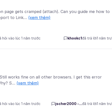
on page gets cramped (attach). Can you guide me how to
Report to Link…
(xem thêm)
ã hỏi vào lúc 1 năm trước
khookc1
đã trả lời
1 năm tr
ill works fine on all other browsers. I get this error
. Why? S…
(xem thêm)
ã hỏi vào lúc 1 năm trước
jscher2000 -...
đã trả lời
1 năm tr