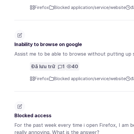
Firefox
Blocked application/service/website
đ
Inability to browse on google
Assist me to be able to browse without putting up s
Đã lưu trữ
1
40
Firefox
Blocked application/service/website
đ
Blocked access
For the past week every time i open Firefox, I am be
really annoying. What is the answer?