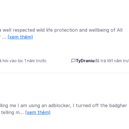
well respected wild life protection and wellbeing of All
a? …
(xem thêm)
ã hỏi vào lúc 1 năm trước
TyDraniu
đã trả lời
1 năm tr
ing me I am using an adblocker, I turned off the badgher
l telling m…
(xem thêm)