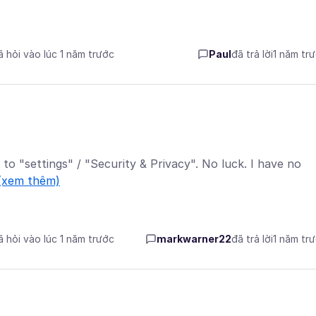
ã hỏi vào lúc 1 năm trước
Paul
đã trả lời
1 năm tr
 to "settings" / "Security & Privacy". No luck. I have no
(xem thêm)
ã hỏi vào lúc 1 năm trước
markwarner22
đã trả lời
1 năm tr