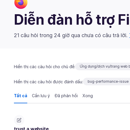
Diễn đàn hỗ trợ F
21 câu hỏi trong 24 giờ qua chưa có câu trả lời.
Hiển thị các câu hỏi cho chủ đề:
Ứng dụng/dịch vụ/trang web b
Hiển thị các câu hỏi được đánh dấu:
bug-performance-issue
Tất cả
Cần lưu ý
Đã phản hồi
Xong
trust a website