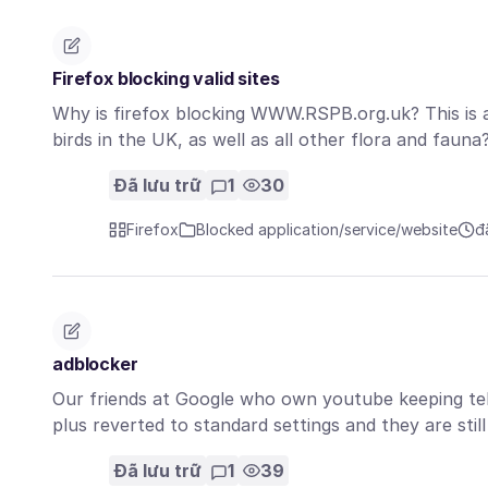
Firefox blocking valid sites
Why is firefox blocking WWW.RSPB.org.uk? This is a 
birds in the UK, as well as all other flora and faun
Đã lưu trữ
1
30
Firefox
Blocked application/service/website
đ
adblocker
Our friends at Google who own youtube keeping tell
plus reverted to standard settings and they are stil
Đã lưu trữ
1
39