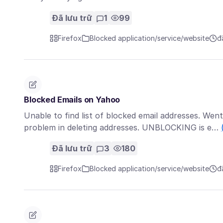
Đã lưu trữ
1
99
Firefox
Blocked application/service/website
đ
Blocked Emails on Yahoo
Unable to find list of blocked email addresses. Went
problem in deleting addresses. UNBLOCKING is e…
Đã lưu trữ
3
180
Firefox
Blocked application/service/website
đ