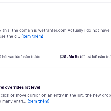
 this. the domain is wetranfer.com Actually i do not have
 use the d…
(xem thêm)
ã hỏi vào lúc 1 năm trước
SuMo Bot
đã trả lời
1 năm tr
el overrides 1st level
ick or move cursor on an entry in the list, the new drop
ns many entri…
(xem thêm)