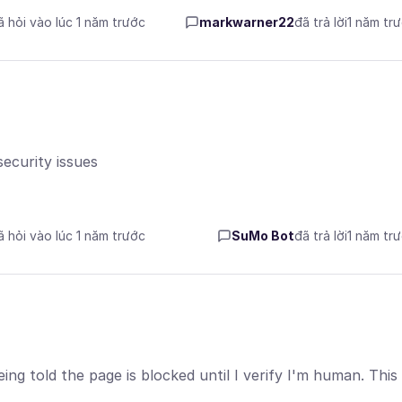
ã hỏi vào lúc 1 năm trước
markwarner22
đã trả lời
1 năm tr
ecurity issues
ã hỏi vào lúc 1 năm trước
SuMo Bot
đã trả lời
1 năm tr
ing told the page is blocked until I verify I'm human. This