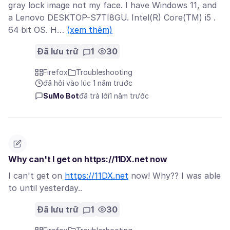
gray lock image not my face. I have Windows 11, and
a Lenovo DESKTOP-S7TI8GU. Intel(R) Core(TM) i5 .
64 bit OS. H…
(xem thêm)
Đã lưu trữ
1
30
Firefox
Troubleshooting
đã hỏi vào lúc 1 năm trước
SuMo Bot
đã trả lời
1 năm trước
Why can't I get on https://11DX.net now
I can't get on
https://11DX.net
now! Why?? I was able
to until yesterday..
Đã lưu trữ
1
30