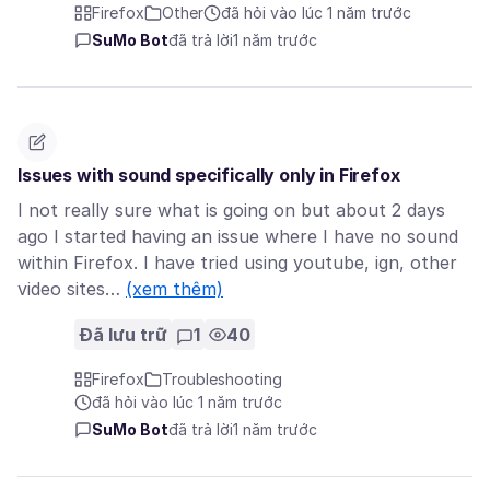
Firefox
Other
đã hỏi vào lúc 1 năm trước
SuMo Bot
đã trả lời
1 năm trước
Issues with sound specifically only in Firefox
I not really sure what is going on but about 2 days
ago I started having an issue where I have no sound
within Firefox. I have tried using youtube, ign, other
video sites…
(xem thêm)
Đã lưu trữ
1
40
Firefox
Troubleshooting
đã hỏi vào lúc 1 năm trước
SuMo Bot
đã trả lời
1 năm trước