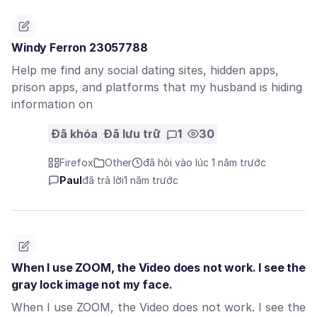
Windy Ferron 23057788
Help me find any social dating sites, hidden apps,
prison apps, and platforms that my husband is hiding
information on
Đã khóa
Đã lưu trữ
1
30
Firefox
Other
đã hỏi vào lúc 1 năm trước
Paul
đã trả lời
1 năm trước
When I use ZOOM, the Video does not work. I see the
gray lock image not my face.
When I use ZOOM, the Video does not work. I see the