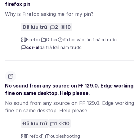
firefox pin
Why is Firefox asking me for my pin?
Đã lưu trữ
2
10
Firefox
Other
đã hỏi vào lúc 1 năm trước
cor-el
đã trả lời
1 năm trước
No sound from any source on FF 129.0. Edge working
fine on same desktop. Help please.
No sound from any source on FF 129.0. Edge working
fine on same desktop. Help please.
Đã lưu trữ
1
10
Firefox
Troubleshooting