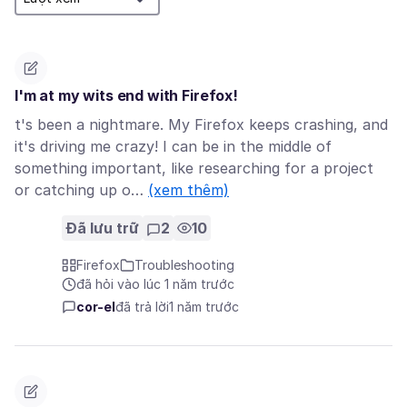
I'm at my wits end with Firefox!
t's been a nightmare. My Firefox keeps crashing, and
it's driving me crazy! I can be in the middle of
something important, like researching for a project
or catching up o…
(xem thêm)
Đã lưu trữ
2
10
Firefox
Troubleshooting
đã hỏi vào lúc 1 năm trước
cor-el
đã trả lời
1 năm trước