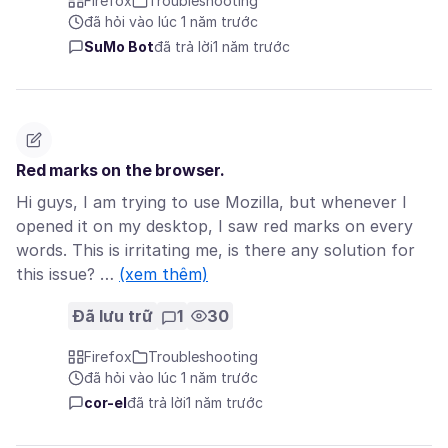
Firefox
Troubleshooting
đã hỏi vào lúc 1 năm trước
SuMo Bot
đã trả lời
1 năm trước
Red marks on the browser.
Hi guys, I am trying to use Mozilla, but whenever I
opened it on my desktop, I saw red marks on every
words. This is irritating me, is there any solution for
this issue? …
(xem thêm)
Đã lưu trữ
1
30
Firefox
Troubleshooting
đã hỏi vào lúc 1 năm trước
cor-el
đã trả lời
1 năm trước