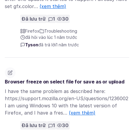
set gfx.color…
(xem thêm)
Đã lưu trữ
1
30
Firefox
Troubleshooting
đã hỏi vào lúc 1 năm trước
Tyson
đã trả lời
1 năm trước
Browser freeze on select file for save as or upload
I have the same problem as described here:
https://support.mozilla.org/en-US/questions/1236002
I am using Windows 10 with the latest version of
Firefox, and I have a fres…
(xem thêm)
Đã lưu trữ
1
30