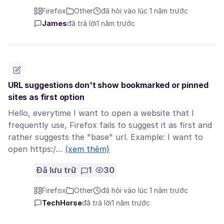
Firefox
Other
đã hỏi vào lúc 1 năm trước
James
đã trả lời
1 năm trước
URL suggestions don't show bookmarked or pinned
sites as first option
Hello, everytime I want to open a website that I
frequently use, Firefox fails to suggest it as first and
rather suggests the "base" url. Example: I want to
open https:/…
(xem thêm)
Đã lưu trữ
1
30
Firefox
Other
đã hỏi vào lúc 1 năm trước
TechHorse
đã trả lời
1 năm trước