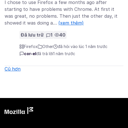
I chose to use Firefox a few months ago after
starting to have problems with Chrome. At first it
was great, no problems. Then just the other day, it
showed it was doing a…
(xem thêm)
Đã lưu trữ
1
40
Firefox
Other
đã hỏi vào lúc 1 năm trước
cor-el
đã trả lời
1 năm trước
Cũ hơn