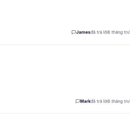
James
đã trả lời
8 tháng tr
Mark
đã trả lời
8 tháng tr