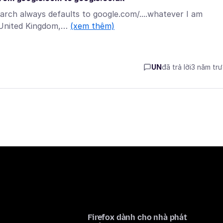
arch always defaults to google.com/....whatever I am
o United Kingdom,…
(xem thêm)
UN
đã trả lời
3 năm tr
Firefox dành cho nhà phát