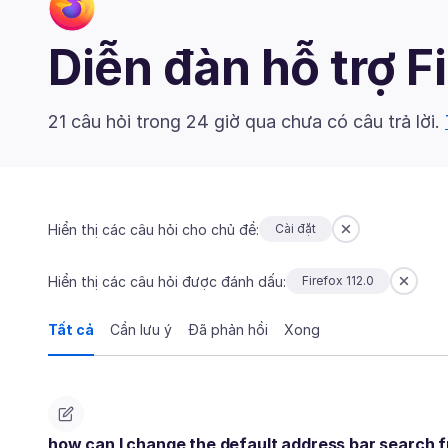
Diễn đàn hỗ trợ F
21 câu hỏi trong 24 giờ qua chưa có câu trả lời.
Hiển thị các câu hỏi cho chủ đề:
Cài đặt
Hiển thị các câu hỏi được đánh dấu:
Firefox 112.0
Tất cả
Cần lưu ý
Đã phản hồi
Xong
how can I change the default address bar search 