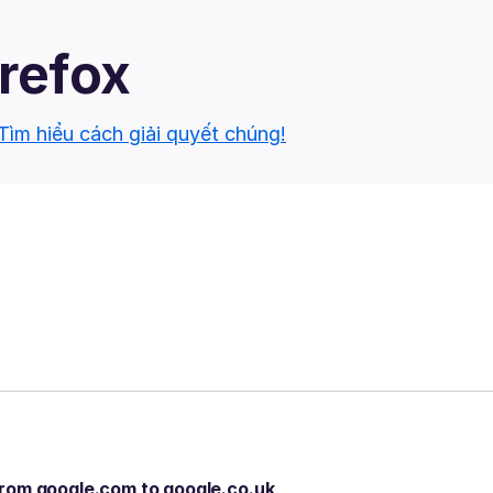
irefox
Tìm hiểu cách giải quyết chúng!
from google.com to google.co.uk