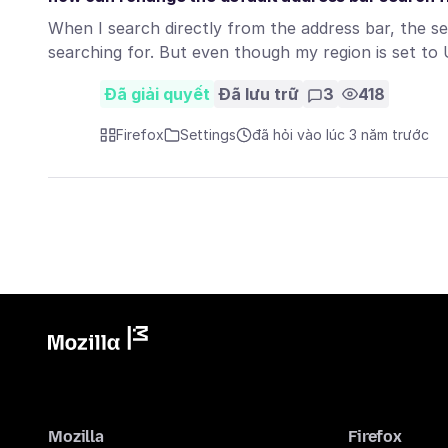
When I search directly from the address bar, the se
searching for. But even though my region is set t
Đã giải quyết
Đã lưu trữ
3
418
Firefox
Settings
đã hỏi vào lúc 3 năm trước
Mozilla
Firefox