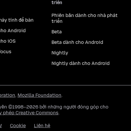
triển
Phiên bản dành cho nhà phát
máy tính để bàn
triển
cho Android
Beta
cho iOS
Beta dành cho Android
Focus
Nightly
Nightly dành cho Android
oration
,
Mozilla Foundation
.
quyền ©1998–2026 bởi những người đóng góp cho
y phép Creative Commons
.
ư
Cookie
Liên hệ