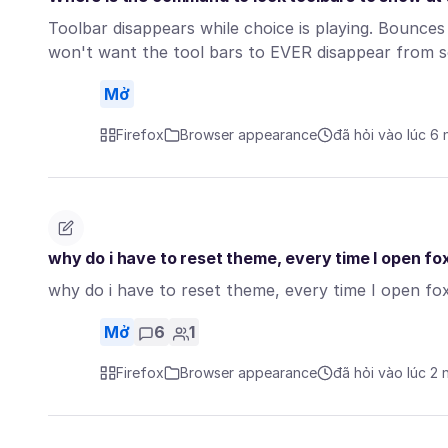
Toolbar disappears while choice is playing. Bounces 
won't want the tool bars to EVER disappear from
Mở
Firefox
Browser appearance
đã hỏi vào lúc 6
why do i have to reset theme, every time I open fo
why do i have to reset theme, every time I open fox
Mở
6
1
Firefox
Browser appearance
đã hỏi vào lúc 2