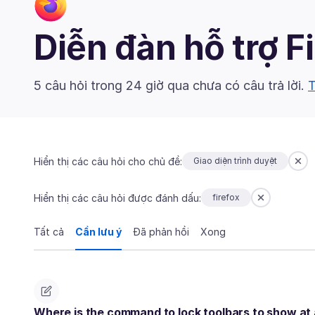
Diễn đàn hỗ trợ F
5 câu hỏi trong 24 giờ qua chưa có câu trả lời.
T
Hiển thị các câu hỏi cho chủ đề:
Giao diện trình duyệt
Hiển thị các câu hỏi được đánh dấu:
firefox
Tất cả
Cần lưu ý
Đã phản hồi
Xong
Where is the command to lock toolbars to show at a