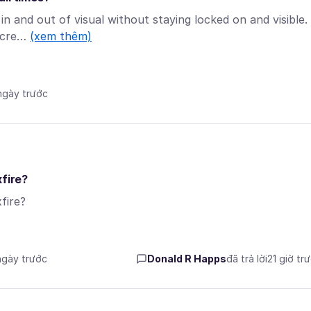
in and out of visual without staying locked on and visible. 
 scre…
(xem thêm)
 ngày trước
xfire?
fire?
 ngày trước
Donald R Happs
đã trả lời
21 giờ tr