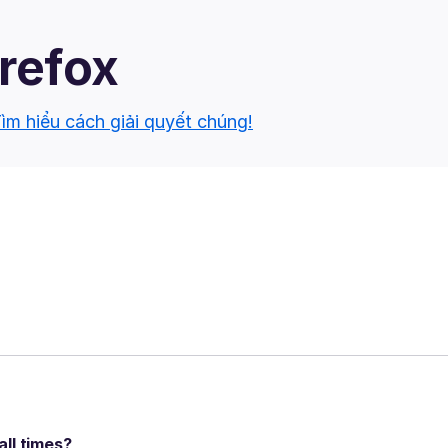
irefox
ìm hiểu cách giải quyết chúng!
ll times?