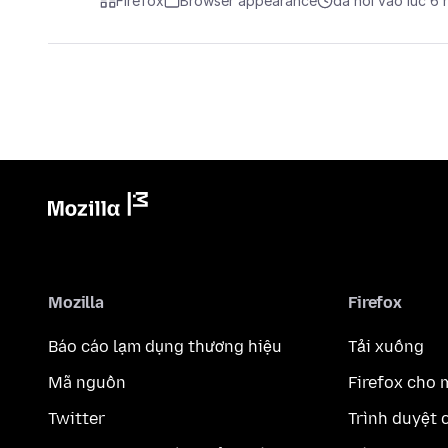
Firefox
Browser appearance
đã hỏi vào lúc 6
Mozilla
Firefox
Báo cáo lạm dụng thương hiệu
Tải xuống
Mã nguồn
Firefox cho 
Twitter
Trình duyệt 