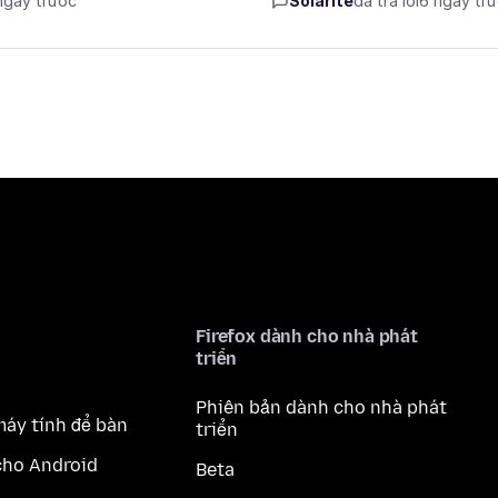
 ngày trước
Solarite
đã trả lời
6 ngày tr
Firefox dành cho nhà phát
triển
Phiên bản dành cho nhà phát
máy tính để bàn
triển
cho Android
Beta