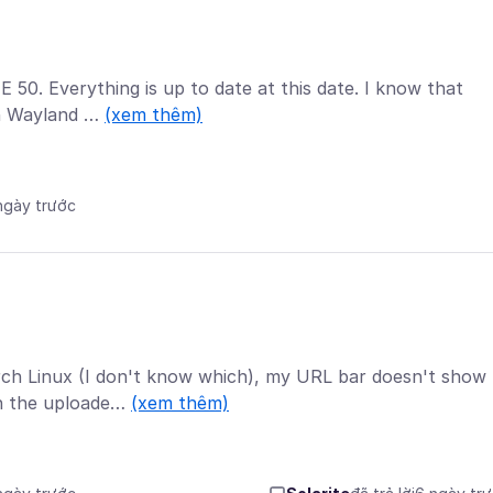
 50. Everything is up to date at this date. I know that
on Wayland …
(xem thêm)
 ngày trước
Arch Linux (I don't know which), my URL bar doesn't show
In the uploade…
(xem thêm)