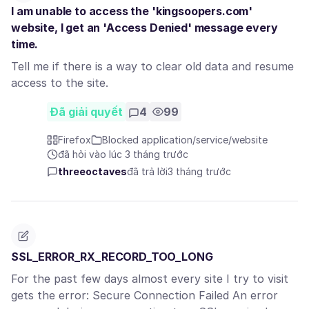
I am unable to access the 'kingsoopers.com'
website, I get an 'Access Denied' message every
time.
Tell me if there is a way to clear old data and resume
access to the site.
Đã giải quyết
4
99
Firefox
Blocked application/service/website
đã hỏi vào lúc 3 tháng trước
threeoctaves
đã trả lời
3 tháng trước
SSL_ERROR_RX_RECORD_TOO_LONG
For the past few days almost every site I try to visit
gets the error: Secure Connection Failed An error