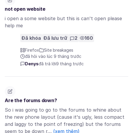
not open website
i open a some website but this is can't open please
help me
Đã khóa
Đã lưu trữ
2
160
Firefox
Site breakages
đã hỏi vào lúc 9 tháng trước
Denys
đã trả lời
9 tháng trước
Are the forums down?
So i was going to go to the forums to whine about
the new phone layout (cause it's ugly, less compact
and laggy to the point of freezing) but the forums
seem to be down r…
(xem thêm)