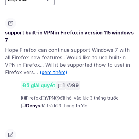
support built-in VPN in Firefox in version 115 windows
7
Hope Firefox can continue support Windows 7 with
all Firefox new features.. Would like to use built-in
VPN in Firefox... Will it be supported (how to use) in
Firefox vers…
(xem thêm)
Đã giải quyết
1
99
Firefox
VPN
đã hỏi vào lúc 3 tháng trước
Denys
đã trả lời
3 tháng trước