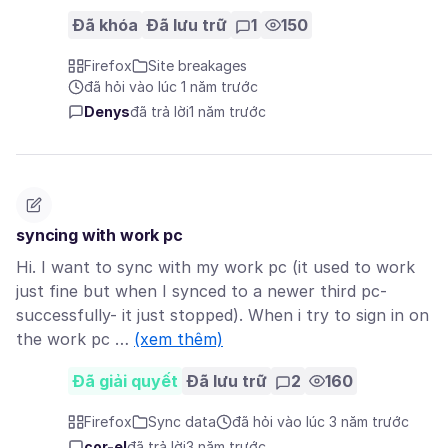
Đã khóa
Đã lưu trữ
1
150
Firefox
Site breakages
đã hỏi vào lúc 1 năm trước
Denys
đã trả lời
1 năm trước
syncing with work pc
Hi. I want to sync with my work pc (it used to work
just fine but when I synced to a newer third pc-
successfully- it just stopped). When i try to sign in on
the work pc …
(xem thêm)
Đã giải quyết
Đã lưu trữ
2
160
Firefox
Sync data
đã hỏi vào lúc 3 năm trước
cor-el
đã trả lời
3 năm trước