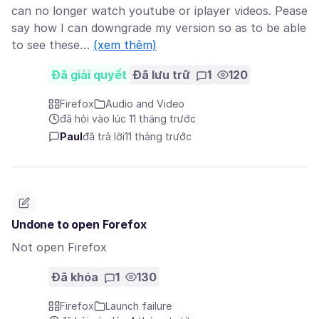
can no longer watch youtube or iplayer videos. Pease
say how I can downgrade my version so as to be able
to see these…
(xem thêm)
Đã giải quyết
Đã lưu trữ
1
120
Firefox
Audio and Video
đã hỏi vào lúc 11 tháng trước
Paul
đã trả lời
11 tháng trước
Undone to open Forefox
Not open Firefox
Đã khóa
1
130
Firefox
Launch failure