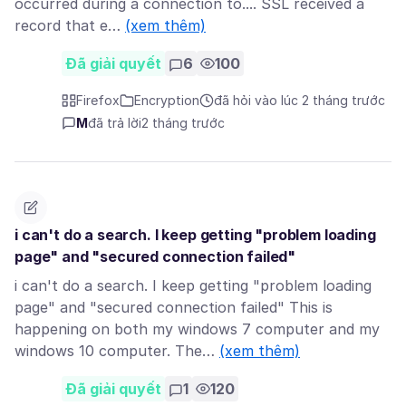
occurred during a connection to.... SSL received a
record that e…
(xem thêm)
Đã giải quyết
6
100
Firefox
Encryption
đã hỏi vào lúc 2 tháng trước
M
đã trả lời
2 tháng trước
i can't do a search. I keep getting "problem loading
page" and "secured connection failed"
i can't do a search. I keep getting "problem loading
page" and "secured connection failed" This is
happening on both my windows 7 computer and my
windows 10 computer. The…
(xem thêm)
Đã giải quyết
1
120