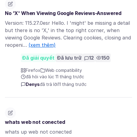
No 'X' When Viewing Google Reviews-Answered
Version: 115.27.0esr Hello. I 'might' be missing a detail
but there is no 'X,' in the top right corner, when
viewing Google Reviews. Clearing cookies, closing and
reopeni…
(xem thêm)
Đã giải quyết
Đã lưu trữ
12
150
Firefox
Web compatibility
đã hỏi vào lúc 11 tháng trước
Denys
đã trả lời
11 tháng trước
whats web not conected
whats up web not conected