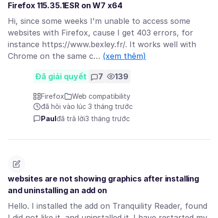
Firefox 115.35.1ESR on W7 x64
Hi, since some weeks I'm unable to access some
websites with Firefox, cause I get 403 errors, for
instance https://www.bexley.fr/. It works well with
Chrome on the same c…
(xem thêm)
Đã giải quyết
7
139
Firefox
Web compatibility
đã hỏi vào lúc 3 tháng trước
Paul
đã trả lời
3 tháng trước
websites are not showing graphics after installing
and uninstalling an add on
Hello. I installed the add on Tranquility Reader, found
I did not like it, and uninstalled it. I have restarted my