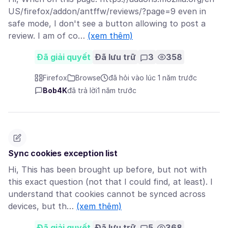
US/firefox/addon/antffw/reviews/?page=9 even in
safe mode, I don't see a button allowing to post a
review. I am of co…
(xem thêm)
Đã giải quyết
Đã lưu trữ
3
358
Firefox
Browse
đã hỏi vào lúc 1 năm trước
Bob4K
đã trả lời
1 năm trước
Sync cookies exception list
Hi, This has been brought up before, but not with
this exact question (not that I could find, at least). I
understand that cookies cannot be synced across
devices, but th…
(xem thêm)
Đã giải quyết
Đã lưu trữ
5
368