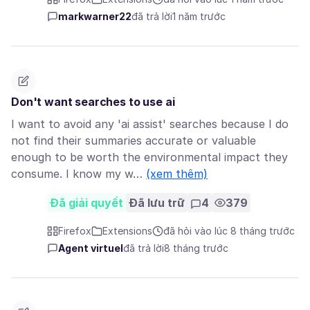
markwarner22
đã trả lời
1 năm trước
Don't want searches to use ai
I want to avoid any 'ai assist' searches because I do
not find their summaries accurate or valuable
enough to be worth the environmental impact they
consume. I know my w…
(xem thêm)
Đã giải quyết
Đã lưu trữ
4
379
Firefox
Extensions
đã hỏi vào lúc 8 tháng trước
Agent virtuel
đã trả lời
8 tháng trước