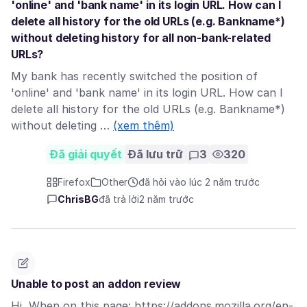
'online' and 'bank name' in its login URL. How can I
delete all history for the old URLs (e.g. Bankname*)
without deleting history for all non-bank-related
URLs?
My bank has recently switched the position of
'online' and 'bank name' in its login URL. How can I
delete all history for the old URLs (e.g. Bankname*)
without deleting …
(xem thêm)
Đã giải quyết
Đã lưu trữ
3
320
Firefox
Other
đã hỏi vào lúc 2 năm trước
ChrisBG
đã trả lời
2 năm trước
Unable to post an addon review
Hi, When on this page: https://addons.mozilla.org/en-