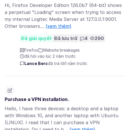
Hi, Firefox Developer Edition 126.0b7 (64-bit) shows
a perpetual "Loading" screen when trying to access
my internal Logitec Media Server at 127.0.0.1:9001.
Other browsers…
(xem thêm)
Đã giải quyết
Đã lưu trữ
4
290
Firefox
Website breakages
đã hỏi vào lúc 2 năm trước
Lance Berc
đã trả lời
1 năm trước
Purchase a VPN installation.
Hello, I have three devices: a desktop and a laptop
with Windows 10, and another laptop with Ubuntu
(LINUX). I read that I can purchase a VPN
installation. Do I need to b…
(xem thêm)