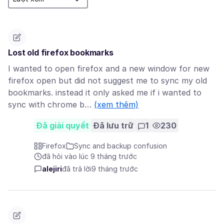
Lost old firefox bookmarks
I wanted to open firefox and a new window for new
firefox open but did not suggest me to sync my old
bookmarks. instead it only asked me if i wanted to
sync with chrome b…
(xem thêm)
Đã giải quyết
Đã lưu trữ
1
230
Firefox
Sync and backup confusion
đã hỏi vào lúc 9 tháng trước
alejiri
đã trả lời
9 tháng trước