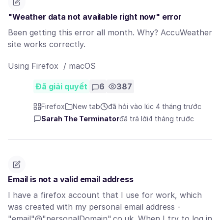
"Weather data not available right now" error
Been getting this error all month. Why? AccuWeather
site works correctly.
Using Firefox / macOS
Đã giải quyết
6
387
Firefox
New tab
đã hỏi vào lúc 4 tháng trước
Sarah The Terminator
đã trả lời
4 tháng trước
Email is not a valid email address
I have a firefox account that I use for work, which
was created with my personal email address -
"email"@"personalDomain".co.uk. When I try to log in