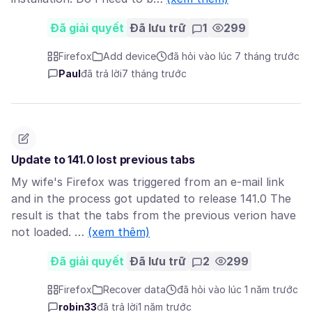
Đã giải quyết
Đã lưu trữ
1
299
Firefox
Add device
đã hỏi vào lúc 7 tháng trước
Paul
đã trả lời
7 tháng trước
Update to 141.0 lost previous tabs
My wife's Firefox was triggered from an e-mail link
and in the process got updated to release 141.0 The
result is that the tabs from the previous verion have
not loaded. …
(xem thêm)
Đã giải quyết
Đã lưu trữ
2
299
Firefox
Recover data
đã hỏi vào lúc 1 năm trước
robin33
đã trả lời
1 năm trước