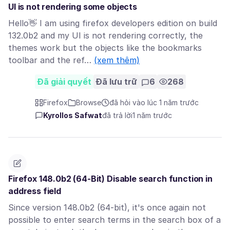
UI is not rendering some objects
Hello👋 I am using firefox developers edition on build
132.0b2 and my UI is not rendering correctly, the
themes work but the objects like the bookmarks
toolbar and the ref…
(xem thêm)
Đã giải quyết
Đã lưu trữ
6
268
Firefox
Browse
đã hỏi vào lúc 1 năm trước
Kyrollos Safwat
đã trả lời
1 năm trước
Firefox 148.0b2 (64-Bit) Disable search function in
address field
Since version 148.0b2 (64-bit), it's once again not
possible to enter search terms in the search box of a