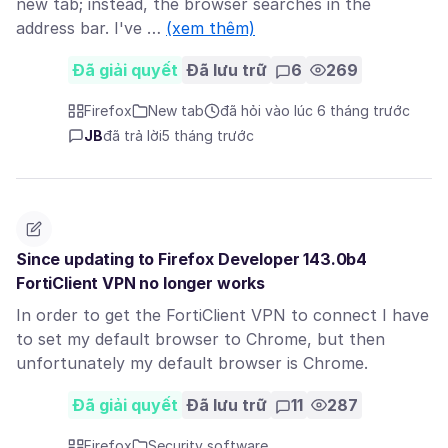
new tab; instead, the browser searches in the
address bar. I've …
(xem thêm)
Đã giải quyết
Đã lưu trữ
6
269
Firefox
New tab
đã hỏi vào lúc 6 tháng trước
JB
đã trả lời
5 tháng trước
Since updating to Firefox Developer 143.0b4
FortiClient VPN no longer works
In order to get the FortiClient VPN to connect I have
to set my default browser to Chrome, but then
unfortunately my default browser is Chrome.
Đã giải quyết
Đã lưu trữ
11
287
Firefox
Security software