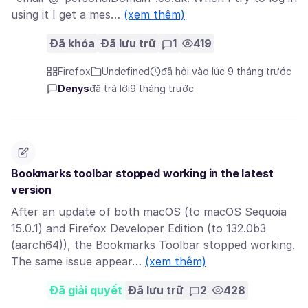
using it I get a mes…
(xem thêm)
Đã khóa
Đã lưu trữ
1
419
Firefox
Undefined
đã hỏi vào lúc 9 tháng trước
Denys
đã trả lời
9 tháng trước
Bookmarks toolbar stopped working in the latest
version
After an update of both macOS (to macOS Sequoia
15.0.1) and Firefox Developer Edition (to 132.0b3
(aarch64)), the Bookmarks Toolbar stopped working.
The same issue appear…
(xem thêm)
Đã giải quyết
Đã lưu trữ
2
428