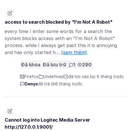
access to search blocked by "I'm Not A Robot"
every time I enter some words for a search the
system blocks access with an "I'm Not A Robot"
process. while I always get past this it is annoying
and has only started h…
(xem thêm)
Đã khóa
Đã lưu trữ
1
290
Firefox
Undefined
đã hỏi vào lúc 6 tháng trước
Denys
đã trả lời
6 tháng trước
Cannot log into Logitec Media Server
http://127.0.0.1:9001/