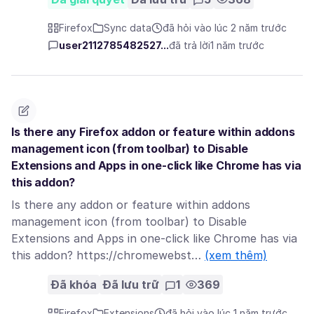
Firefox
Sync data
đã hỏi vào lúc 2 năm trước
user2112785482527...
đã trả lời
1 năm trước
Is there any Firefox addon or feature within addons
management icon (from toolbar) to Disable
Extensions and Apps in one-click like Chrome has via
this addon?
Is there any addon or feature within addons
management icon (from toolbar) to Disable
Extensions and Apps in one-click like Chrome has via
this addon? https://chromewebst…
(xem thêm)
Đã khóa
Đã lưu trữ
1
369
Firefox
Extensions
đã hỏi vào lúc 1 năm trước