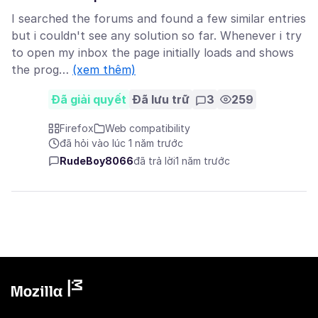
I searched the forums and found a few similar entries
but i couldn't see any solution so far. Whenever i try
to open my inbox the page initially loads and shows
the prog…
(xem thêm)
Đã giải quyết
Đã lưu trữ
3
259
Firefox
Web compatibility
đã hỏi vào lúc 1 năm trước
RudeBoy8066
đã trả lời
1 năm trước