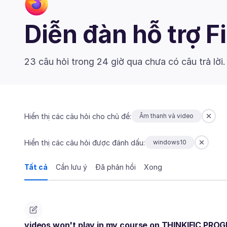
Diễn đàn hỗ trợ F
23 câu hỏi trong 24 giờ qua chưa có câu trả lời
Hiển thị các câu hỏi cho chủ đề:
Âm thanh và video
Hiển thị các câu hỏi được đánh dấu:
windows10
Tất cả
Cần lưu ý
Đã phản hồi
Xong
videos won't play in my course on THINKIFIC PRO