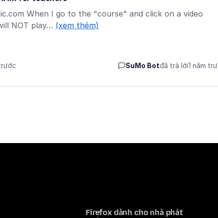
fic.com When I go to the "course" and click on a video
 will NOT play…
(xem thêm)
trước
SuMo Bot
đã trả lời
1 năm tr
Firefox dành cho nhà phát