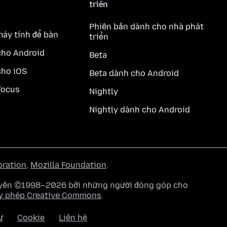
triển
Phiên bản dành cho nhà phát
máy tính để bàn
triển
cho Android
Beta
cho iOS
Beta dành cho Android
Focus
Nightly
Nightly dành cho Android
oration
,
Mozilla Foundation
.
quyền ©1998–2026 bởi những người đóng góp cho
y phép Creative Commons
.
ư
Cookie
Liên hệ