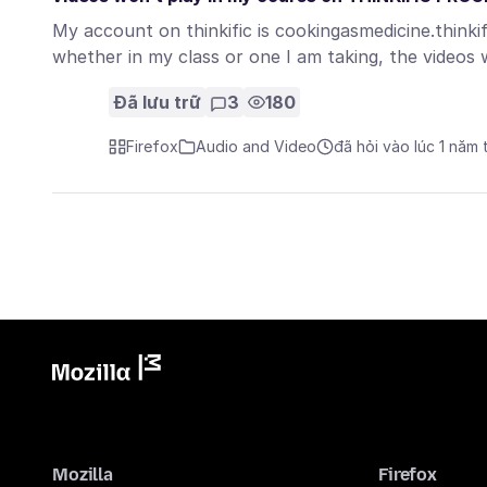
My account on thinkific is cookingasmedicine.thinki
whether in my class or one I am taking, the videos
Đã lưu trữ
3
180
Firefox
Audio and Video
đã hỏi vào lúc 1 năm 
Mozilla
Firefox