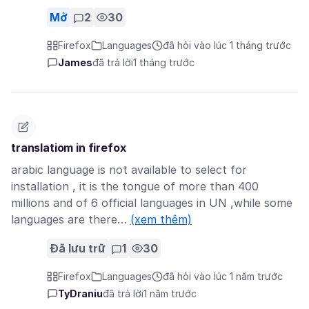
Mở
2
30
Firefox
Languages
đã hỏi vào lúc 1 tháng trước
James
đã trả lời
1 tháng trước
translatiom in firefox
arabic language is not available to select for
installation , it is the tongue of more than 400
millions and of 6 official languages in UN ,while some
languages are there…
(xem thêm)
Đã lưu trữ
1
30
Firefox
Languages
đã hỏi vào lúc 1 năm trước
TyDraniu
đã trả lời
1 năm trước