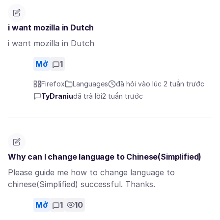
i want mozilla in Dutch
i want mozilla in Dutch
Mở
1
Firefox
Languages
đã hỏi vào lúc 2 tuần trước
TyDraniu
đã trả lời
2 tuần trước
Why can I change language to Chinese(Simplified)
Please guide me how to change language to
chinese(Simplified) successful. Thanks.
Mở
1
10