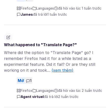
Firefox
Languages
đã hỏi vào lúc 1 tuần trước
James
đã trả lời
1 tuần trước
What happened to "Translate Page?"
Where did the option to "Translate Page" go? I
remember Firefox had it for a while listed as a
experimental feature. Did it fail? Or are they still
working on it and took…
(xem thêm)
Mở
1
Firefox
Languages
đã hỏi vào lúc 2 tuần trước
Agent virtuel
đã trả lời
2 tuần trước