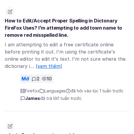
How to Edit/Accept Proper Spelling in Dictonary
FireFox Uses? I'm attempting to add town name to
remove red misspelled line.
I am attempting to edit a free certificate online
before printing it out. I'm using the certificate's
online editor to edit it's text. I'm not sure where the
dictionary i…
(xem thêm)
Mở
2
10
Firefox
Languages
đã hỏi vào lúc 1 tuần trước
James
đã trả lời
1 tuần trước