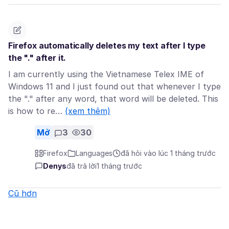
Firefox automatically deletes my text after I type
the "." after it.
I am currently using the Vietnamese Telex IME of
Windows 11 and I just found out that whenever I type
the "." after any word, that word will be deleted. This
is how to re…
(xem thêm)
Mở
3
30
Firefox
Languages
đã hỏi vào lúc 1 tháng trước
Denys
đã trả lời
1 tháng trước
Cũ hơn