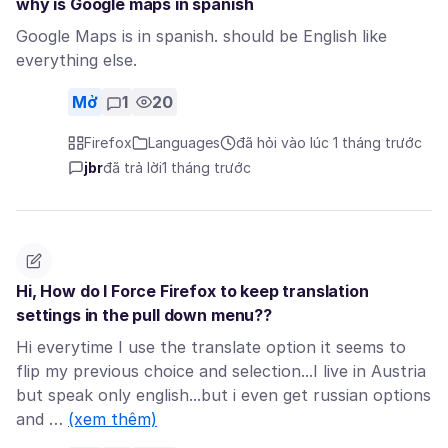
why is Google maps in spanish
Google Maps is in spanish. should be English like
everything else.
Mở
1
20
Firefox
Languages
đã hỏi vào lúc 1 tháng trước
jbr
đã trả lời
1 tháng trước
Hi, How do I Force Firefox to keep translation
settings in the pull down menu??
Hi everytime I use the translate option it seems to
flip my previous choice and selection...I live in Austria
but speak only english...but i even get russian options
and …
(xem thêm)