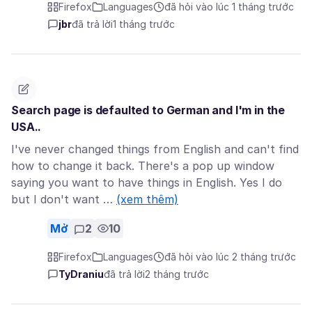
Firefox
Languages
đã hỏi vào lúc 1 tháng trước
jbr
đã trả lời
1 tháng trước
Search page is defaulted to German and I'm in the
USA..
I've never changed things from English and can't find
how to change it back. There's a pop up window
saying you want to have things in English. Yes I do
but I don't want …
(xem thêm)
Mở
2
10
Firefox
Languages
đã hỏi vào lúc 2 tháng trước
TyDraniu
đã trả lời
2 tháng trước