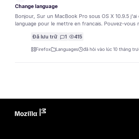
Change language
Bonjour, Sur un MacBook Pro sous OS X 10.9.5 j'ai ch
language pour le mettre en francais. Pouvez-vous
Đã lưu trữ
1
415
Firefox
Languages
đã hỏi vào lúc 10 tháng tr