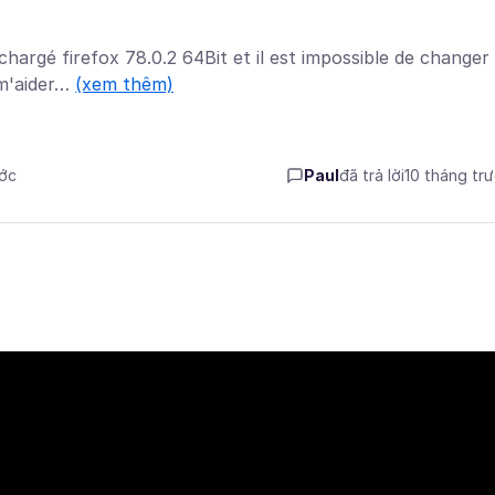
argé firefox 78.0.2 64Bit et il est impossible de changer 
 m'aider…
(xem thêm)
ước
Paul
đã trả lời
10 tháng tr