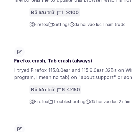
firefox tells me to update this browser which is no
Đã lưu trữ
1
100
Firefox
Settings
đã hỏi vào lúc 1 năm trước
Firefox crash, Tab crash (always)
I tryed Firefox 115.8.0esr and 115.9.0esr 32Bit on 
program, i mean no tab) on "about:support" or s
Đã lưu trữ
6
150
Firefox
Troubleshooting
đã hỏi vào lúc 2 năm