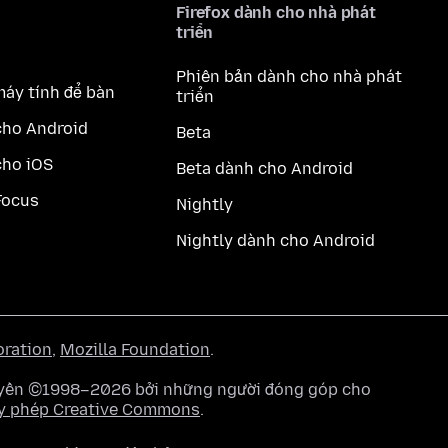
Firefox dành cho nhà phát
triển
Phiên bản dành cho nhà phát
máy tính để bàn
triển
cho Android
Beta
cho iOS
Beta dành cho Android
Focus
Nightly
Nightly dành cho Android
oration
,
Mozilla Foundation
.
quyền ©1998–2026 bởi những người đóng góp cho
y phép Creative Commons
.