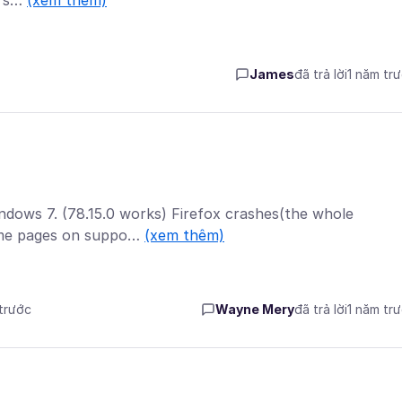
t s…
(xem thêm)
James
đã trả lời
1 năm tr
Windows 7. (78.15.0 works) Firefox crashes(the whole
ome pages on suppo…
(xem thêm)
 trước
Wayne Mery
đã trả lời
1 năm tr