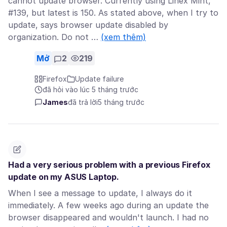
cannot update browser. Currently using Linex Mint,
#139, but latest is 150. As stated above, when I try to
update, says browser update disabled by
organization. Do not …
(xem thêm)
Mở
2
219
Firefox
Update failure
đã hỏi vào lúc 5 tháng trước
James
đã trả lời
5 tháng trước
Had a very serious problem with a previous Firefox
update on my ASUS Laptop.
When I see a message to update, I always do it
immediately. A few weeks ago during an update the
browser disappeared and wouldn't launch. I had no