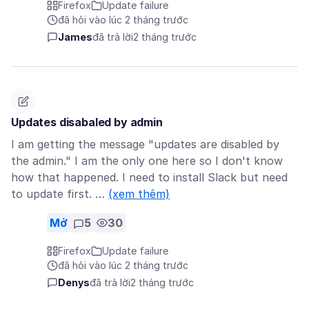
Firefox
Update failure
đã hỏi vào lúc 2 tháng trước
James
đã trả lời
2 tháng trước
Updates disabaled by admin
I am getting the message "updates are disabled by
the admin." I am the only one here so I don't know
how that happened. I need to install Slack but need
to update first. …
(xem thêm)
Mở
5
30
Firefox
Update failure
đã hỏi vào lúc 2 tháng trước
Denys
đã trả lời
2 tháng trước