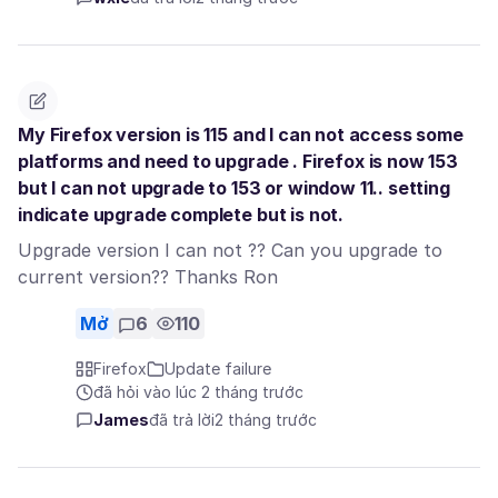
My Firefox version is 115 and I can not access some
platforms and need to upgrade . Firefox is now 153
but I can not upgrade to 153 or window 11.. setting
indicate upgrade complete but is not.
Upgrade version I can not ?? Can you upgrade to
current version?? Thanks Ron
Mở
6
110
Firefox
Update failure
đã hỏi vào lúc 2 tháng trước
James
đã trả lời
2 tháng trước