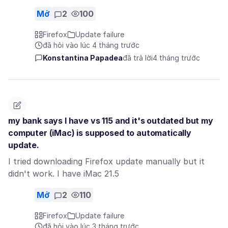
Mở
2
100
Firefox
Update failure
đã hỏi vào lúc 4 tháng trước
Konstantina Papadea
đã trả lời
4 tháng trước
my bank says I have vs 115 and it's outdated but my
computer (iMac) is supposed to automatically
update.
I tried downloading Firefox update manually but it
didn't work. I have iMac 21.5
Mở
2
110
Firefox
Update failure
đã hỏi vào lúc 3 tháng trước