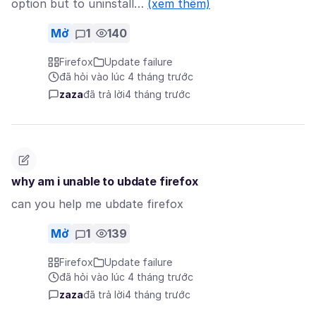
option but to uninstall…
(xem thêm)
Mở
1
140
Firefox
Update failure
đã hỏi vào lúc 4 tháng trước
zaza
đã trả lời
4 tháng trước
why am i unable to ubdate firefox
can you help me ubdate firefox
Mở
1
139
Firefox
Update failure
đã hỏi vào lúc 4 tháng trước
zaza
đã trả lời
4 tháng trước