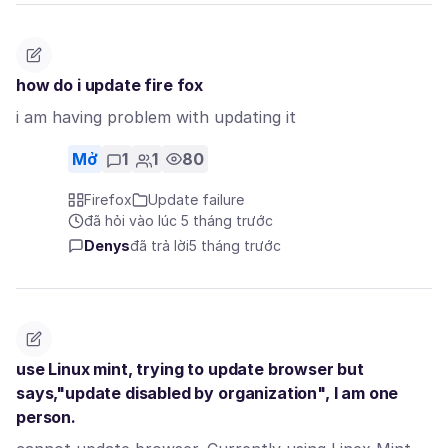
how do i update fire fox
i am having problem with updating it
Mở
1
1
80
Firefox
Update failure
đã hỏi vào lúc 5 tháng trước
Denys
đã trả lời
5 tháng trước
use Linux mint, trying to update browser but
says,"update disabled by organization", I am one
person.