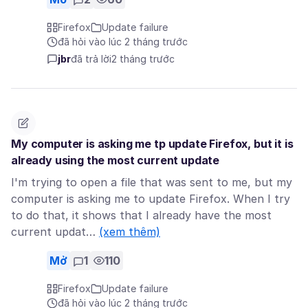
Firefox
Update failure
đã hỏi vào lúc 2 tháng trước
jbr
đã trả lời
2 tháng trước
My computer is asking me tp update Firefox, but it is
already using the most current update
I'm trying to open a file that was sent to me, but my
computer is asking me to update Firefox. When I try
to do that, it shows that I already have the most
current updat…
(xem thêm)
Mở
1
110
Firefox
Update failure
đã hỏi vào lúc 2 tháng trước