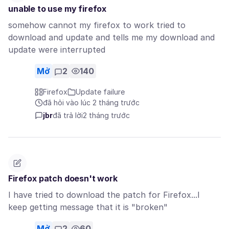
unable to use my firefox
somehow cannot my firefox to work tried to
download and update and tells me my download and
update were interrupted
Mở
2
140
Firefox
Update failure
đã hỏi vào lúc 2 tháng trước
jbr
đã trả lời
2 tháng trước
Firefox patch doesn't work
I have tried to download the patch for Firefox...I
keep getting message that it is "broken"
Mở
2
60