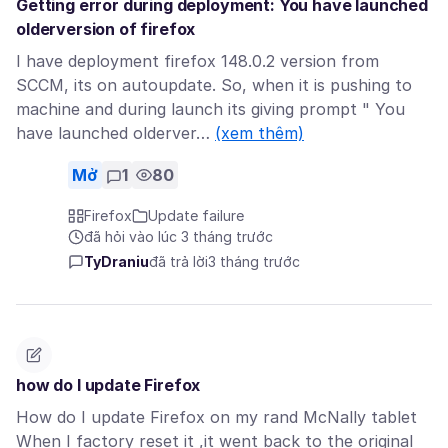
Getting error during deployment: You have launched
olderversion of firefox
I have deployment firefox 148.0.2 version from
SCCM, its on autoupdate. So, when it is pushing to
machine and during launch its giving prompt " You
have launched olderver…
(xem thêm)
Mở
1
80
Firefox
Update failure
đã hỏi vào lúc 3 tháng trước
TyDraniu
đã trả lời
3 tháng trước
how do I update Firefox
How do I update Firefox on my rand McNally tablet
When I factory reset it ,it went back to the original