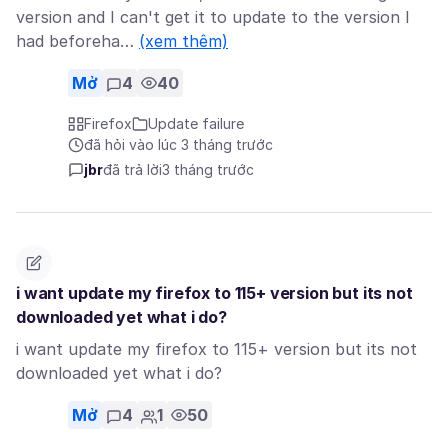
version and I can't get it to update to the version I
had beforeha…
(xem thêm)
Mở
4
40
Firefox
Update failure
đã hỏi vào lúc 3 tháng trước
jbr
đã trả lời
3 tháng trước
i want update my firefox to 115+ version but its not
downloaded yet what i do?
i want update my firefox to 115+ version but its not
downloaded yet what i do?
Mở
4
1
50