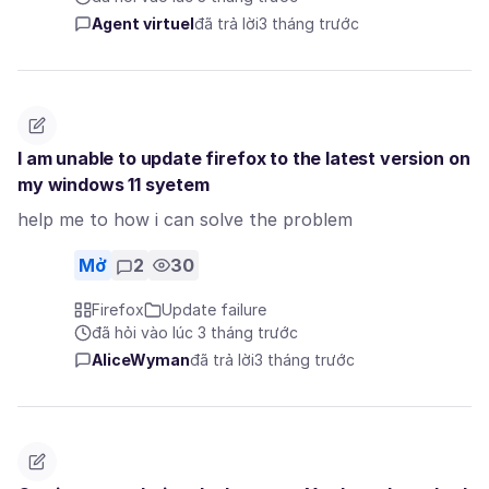
Agent virtuel
đã trả lời
3 tháng trước
I am unable to update firefox to the latest version on
my windows 11 syetem
help me to how i can solve the problem
Mở
2
30
Firefox
Update failure
đã hỏi vào lúc 3 tháng trước
AliceWyman
đã trả lời
3 tháng trước