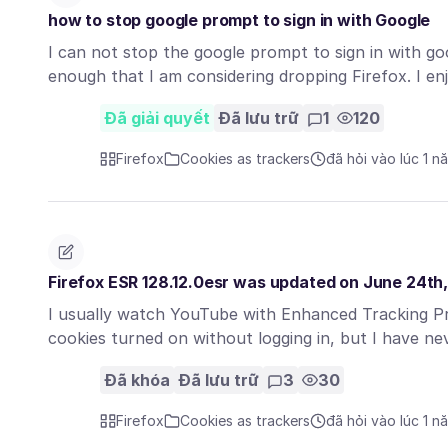
how to stop google prompt to sign in with Google
I can not stop the google prompt to sign in with go
enough that I am considering dropping Firefox. I e
Đã giải quyết
Đã lưu trữ
1
120
Firefox
Cookies as trackers
đã hỏi vào lúc 1 n
Firefox ESR 128.12.0esr was updated on June 24th
I usually watch YouTube with Enhanced Tracking Pr
cookies turned on without logging in, but I have 
Đã khóa
Đã lưu trữ
3
30
Firefox
Cookies as trackers
đã hỏi vào lúc 1 n