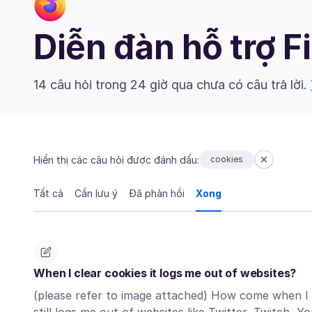
Diễn đàn hỗ trợ F
14 câu hỏi trong 24 giờ qua chưa có câu trả lời.
Hiển thị các câu hỏi được đánh dấu:
cookies
Tất cả
Cần lưu ý
Đã phản hồi
Xong
When I clear cookies it logs me out of websites?
(please refer to image attached) How come when I h