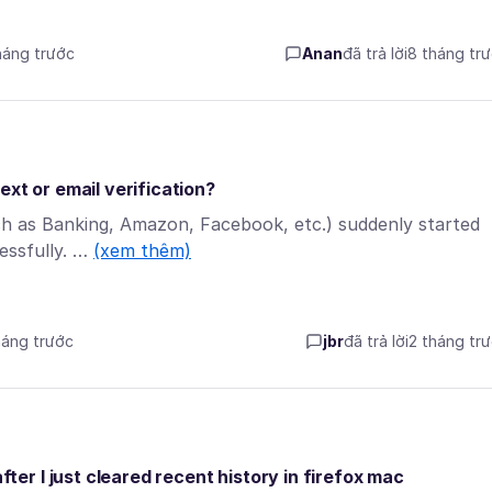
tháng trước
Anan
đã trả lời
8 tháng tr
xt or email verification?
ch as Banking, Amazon, Facebook, etc.) suddenly started
cessfully. …
(xem thêm)
háng trước
jbr
đã trả lời
2 tháng tr
r I just cleared recent history in firefox mac