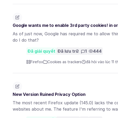
Google wants me to enable 3rd party cookies! in ord
As of just now, Google has required me to allow thir
do I do that?
Đã giải quyết
Đã lưu trữ
1
444
Firefox
Cookies as trackers
đã hỏi vào lúc 11 
New Version Ruined Privacy Option
The most recent Firefox update (145.0) lacks the con
websites about me. The feature I'm referring to w