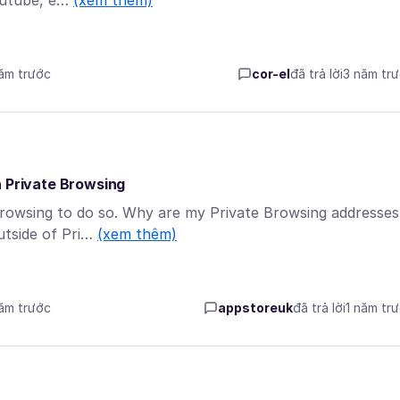
Youtube, e…
(xem thêm)
năm trước
cor-el
đã trả lời
3 năm tr
n Private Browsing
Browsing to do so. Why are my Private Browsing addresses
utside of Pri…
(xem thêm)
năm trước
appstoreuk
đã trả lời
1 năm tr