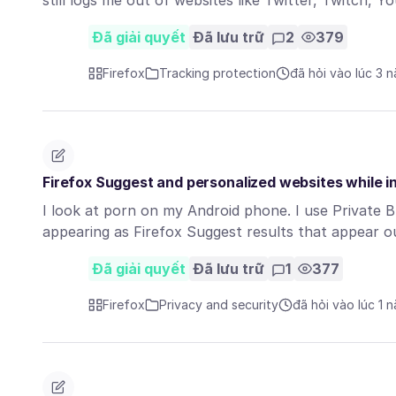
still logs me out of websites like Twitter, Twitch, 
Đã giải quyết
Đã lưu trữ
2
379
Firefox
Tracking protection
đã hỏi vào lúc 3 
Firefox Suggest and personalized websites while i
I look at porn on my Android phone. I use Private 
appearing as Firefox Suggest results that appear o
Đã giải quyết
Đã lưu trữ
1
377
Firefox
Privacy and security
đã hỏi vào lúc 1 