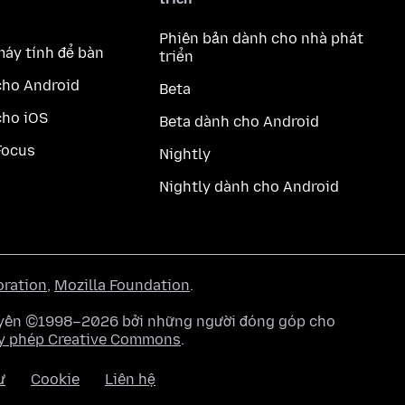
Phiên bản dành cho nhà phát
máy tính để bàn
triển
cho Android
Beta
cho iOS
Beta dành cho Android
Focus
Nightly
Nightly dành cho Android
oration
,
Mozilla Foundation
.
quyền ©1998–2026 bởi những người đóng góp cho
y phép Creative Commons
.
ư
Cookie
Liên hệ