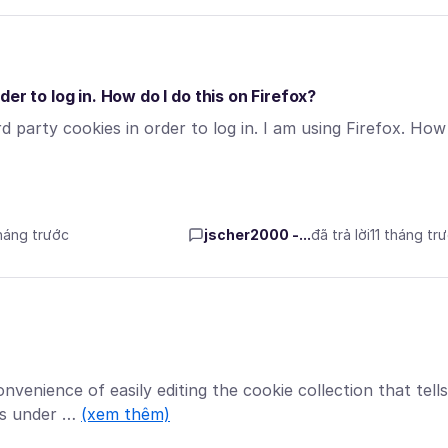
er to log in. How do I do this on Firefox?
d party cookies in order to log in. I am using Firefox. How
tháng trước
jscher2000 -...
đã trả lời
11 tháng tr
venience of easily editing the cookie collection that tells
as under …
(xem thêm)