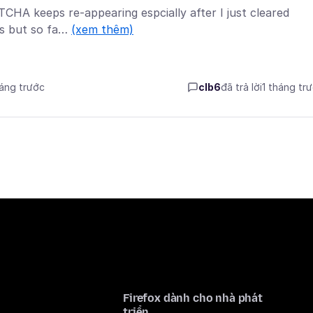
CHA keeps re-appearing espcially after I just cleared
ngs but so fa…
(xem thêm)
háng trước
clb6
đã trả lời
1 tháng tr
Firefox dành cho nhà phát
triển