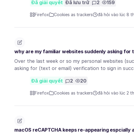
Đã giải quyết
Đã lưu trữ
2
159
Firefox
Cookies as trackers
đã hỏi vào lúc 8 
why are my familiar websites suddenly asking for te
Over the last week or so my personal websites (su
asking for (text or email) verification to sign in suc
Đã giải quyết
2
20
Firefox
Cookies as trackers
đã hỏi vào lúc 2 t
macOS reCAPTCHA keeps re-appearing espcially afte