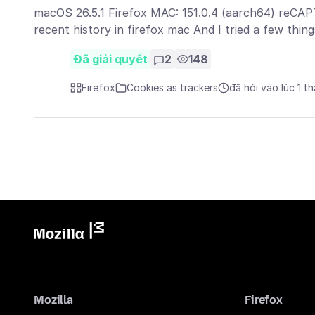
macOS 26.5.1 Firefox MAC: 151.0.4 (aarch64) reCAPT
recent history in firefox mac And I tried a few thi
Đã giải quyết
2
148
Firefox
Cookies as trackers
đã hỏi vào lúc 1 t
Mozilla
Firefox