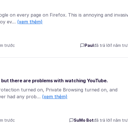
ogle on every page on Firefox. This is annoying and invasi
njoy ev…
(xem thêm)
ăm trước
Paul
đã trả lời
1 năm tr
, but there are problems with watching YouTube.
otection turned on, Private Browsing turned on, and
never had any prob…
(xem thêm)
ăm trước
SuMo Bot
đã trả lời
1 năm tr