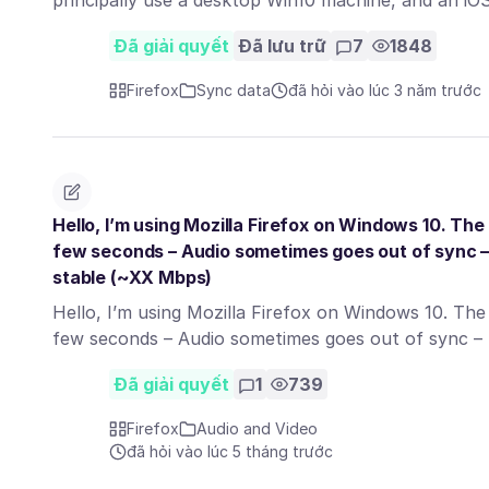
principally use a desktop Win10 machine, and an iO
Đã giải quyết
Đã lưu trữ
7
1848
Firefox
Sync data
đã hỏi vào lúc 3 năm trước
Hello, I’m using Mozilla Firefox on Windows 10. Th
few seconds – Audio sometimes goes out of sync –
stable (~XX Mbps)
Hello, I’m using Mozilla Firefox on Windows 10. Th
few seconds – Audio sometimes goes out of sync 
Đã giải quyết
1
739
Firefox
Audio and Video
đã hỏi vào lúc 5 tháng trước