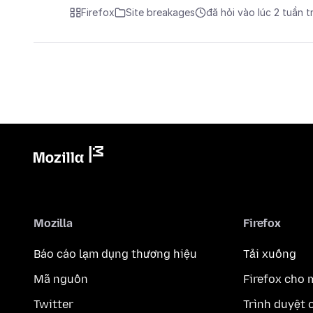
Firefox
Site breakages
đã hỏi vào lúc 2 tuần 
Mozilla
Firefox
Báo cáo lạm dụng thương hiệu
Tải xuống
Mã nguồn
Firefox cho 
Twitter
Trình duyệt 