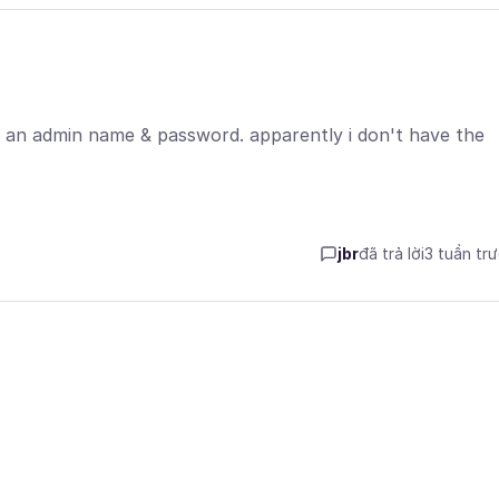
ts an admin name & password. apparently i don't have the
jbr
đã trả lời
3 tuần tr