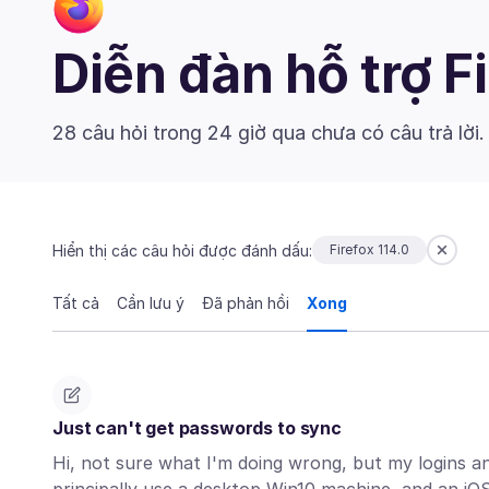
Diễn đàn hỗ trợ F
28 câu hỏi trong 24 giờ qua chưa có câu trả lời
Hiển thị các câu hỏi được đánh dấu:
Firefox 114.0
Tất cả
Cần lưu ý
Đã phản hồi
Xong
Just can't get passwords to sync
Hi, not sure what I'm doing wrong, but my logins a