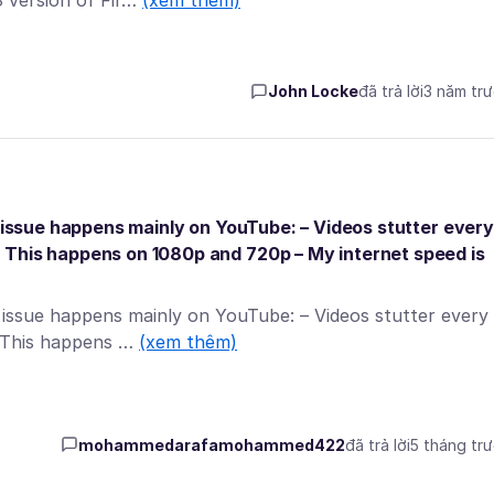
S version of Fir…
(xem thêm)
John Locke
đã trả lời
3 năm tr
e issue happens mainly on YouTube: – Videos stutter every
 This happens on 1080p and 720p – My internet speed is
e issue happens mainly on YouTube: – Videos stutter every
– This happens …
(xem thêm)
mohammedarafamohammed422
đã trả lời
5 tháng tr