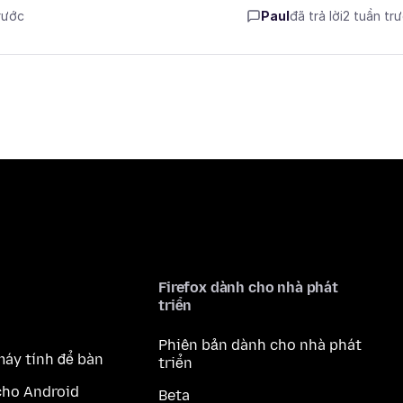
trước
Paul
đã trả lời
2 tuần tr
Firefox dành cho nhà phát
triển
Phiên bản dành cho nhà phát
máy tính để bàn
triển
cho Android
Beta