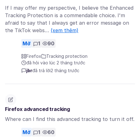
If I may offer my perspective, I believe the Enhanced
Tracking Protection is a commendable choice. I'm
afraid to say that I always get an error message on
the TikTok webs…
(xem thêm)
Mở
1
90
Firefox
Tracking protection
đã hỏi vào lúc 2 tháng trước
jbr
đã trả lời
2 tháng trước
Firefox advanced tracking
Where can I find this advanced tracking to turn it off.
Mở
1
60