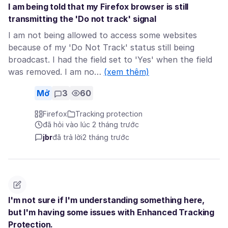
I am being told that my Firefox browser is still
transmitting the 'Do not track' signal
I am not being allowed to access some websites
because of my 'Do Not Track' status still being
broadcast. I had the field set to 'Yes' when the field
was removed. I am no…
(xem thêm)
Mở
3
60
Firefox
Tracking protection
đã hỏi vào lúc 2 tháng trước
jbr
đã trả lời
2 tháng trước
I'm not sure if I'm understanding something here,
but I'm having some issues with Enhanced Tracking
Protection.