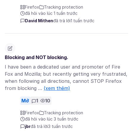
Firefox
Tracking protection
đã hỏi vào lúc 1 tuần trước
David Mithen
đã trả lời
1 tuần trước
Blocking and NOT blocking.
I have been a dedicated user and promoter of Fire
Fox and Mozilla; but recently getting very frustrated,
when following all directions, cannot STOP Firefox
from blocking …
(xem thêm)
Mở
1
10
Firefox
Tracking protection
đã hỏi vào lúc 3 tuần trước
jbr
đã trả lời
3 tuần trước