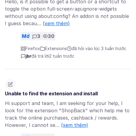
Hello, is it possible to get a button or a shortcut to
toggle the option full-screen-api.ignore-widgets
without using about:config? An addon is not possible
I guess becau…
(xem thêm)
Mở
3
30
Firefox
Extensions
đã hỏi vào lúc 3 tuần trước
jbr
đã trả lời
2 tuần trước
Unable to find the extension and install
Hi support and team, I am seeking for your help, I
look for the extension "ShopBack" which help me to
track the online purchases, cashback / rewards.
However, I cannot se…
(xem thêm)