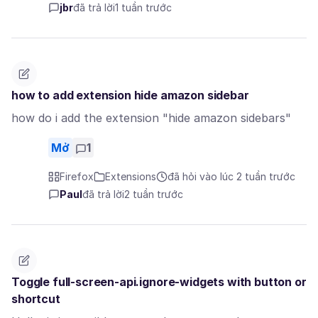
jbr
đã trả lời
1 tuần trước
how to add extension hide amazon sidebar
how do i add the extension "hide amazon sidebars"
Mở
1
Firefox
Extensions
đã hỏi vào lúc 2 tuần trước
Paul
đã trả lời
2 tuần trước
Toggle full-screen-api.ignore-widgets with button or
shortcut