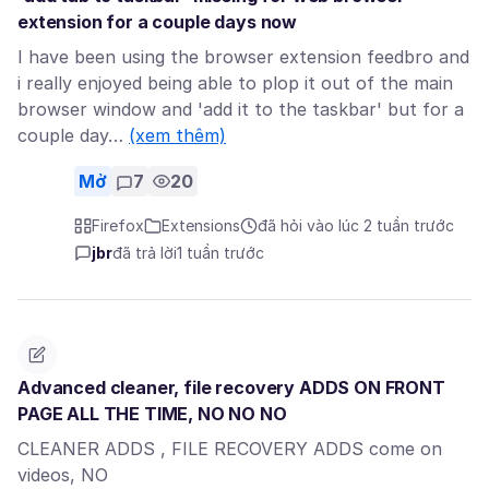
extension for a couple days now
I have been using the browser extension feedbro and
i really enjoyed being able to plop it out of the main
browser window and 'add it to the taskbar' but for a
couple day…
(xem thêm)
Mở
7
20
Firefox
Extensions
đã hỏi vào lúc 2 tuần trước
jbr
đã trả lời
1 tuần trước
Advanced cleaner, file recovery ADDS ON FRONT
PAGE ALL THE TIME, NO NO NO
CLEANER ADDS , FILE RECOVERY ADDS come on
videos, NO