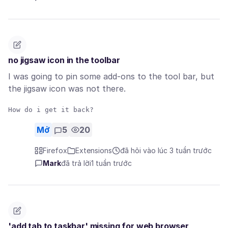
no jigsaw icon in the toolbar
I was going to pin some add-ons to the tool bar, but
the jigsaw icon was not there.
Mở
5
20
Firefox
Extensions
đã hỏi vào lúc 3 tuần trước
Mark
đã trả lời
1 tuần trước
'add tab to taskbar' missing for web browser