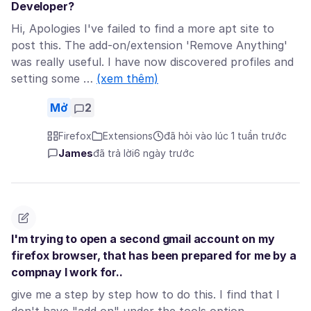
Developer?
Hi, Apologies I've failed to find a more apt site to
post this. The add-on/extension 'Remove Anything'
was really useful. I have now discovered profiles and
setting some …
(xem thêm)
Mở
2
Firefox
Extensions
đã hỏi vào lúc 1 tuần trước
James
đã trả lời
6 ngày trước
I'm trying to open a second gmail account on my
firefox browser, that has been prepared for me by a
compnay I work for..
give me a step by step how to do this. I find that I