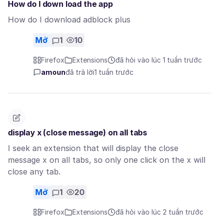
How do I down load the app
How do I download adblock plus
Mở
1
10
Firefox
Extensions
đã hỏi vào lúc 1 tuần trước
amoun
đã trả lời
1 tuần trước
display x (close message) on all tabs
I seek an extension that will display the close
message x on all tabs, so only one click on the x will
close any tab.
Mở
1
20
Firefox
Extensions
đã hỏi vào lúc 2 tuần trước