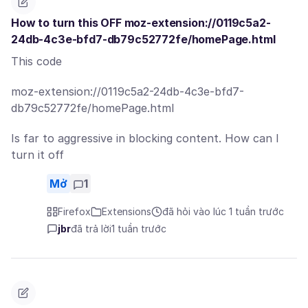
How to turn this OFF moz-extension://0119c5a2-
24db-4c3e-bfd7-db79c52772fe/homePage.html
This code
moz-extension://0119c5a2-24db-4c3e-bfd7-
db79c52772fe/homePage.html
Is far to aggressive in blocking content. How can I
turn it off
Mở
1
Firefox
Extensions
đã hỏi vào lúc 1 tuần trước
jbr
đã trả lời
1 tuần trước