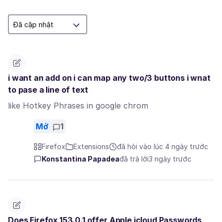
i want an add on i can map any two/3 buttons i wnat
to pase a line of text
like Hotkey Phrases in google chrom
Mở
1
Firefox
Extensions
đã hỏi vào lúc 4 ngày trước
Konstantina Papadea
đã trả lời
3 ngày trước
Does Firefox 153.0.1 offer Apple icloud Passwords