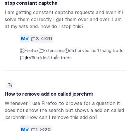
stop constant captcha
I am getting constant captcha requests and even if i
solve them correctly I get them over and over. I am
at my wits end. how do I stop this?
Mở
3
20
Firefox
Extensions
đã hỏi vào lúc 1 tháng trước
jbr
đã trả lời
3 tuần trước
How to remove add on called jcsrchrdr
Whenever I use Firefox to browse for a question it
does not show the search but shows a add on called
jcsrchrdr. How can I remove this add on?
Mở
1
20