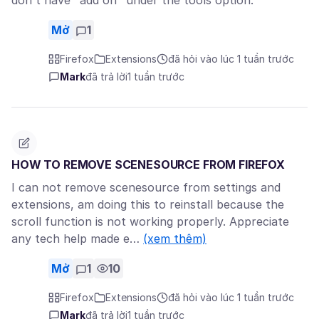
don't have "add on" under the tools option.
Mở
1
Firefox
Extensions
đã hỏi vào lúc 1 tuần trước
Mark
đã trả lời
1 tuần trước
HOW TO REMOVE SCENESOURCE FROM FIREFOX
I can not remove scenesource from settings and
extensions, am doing this to reinstall because the
scroll function is not working properly. Appreciate
any tech help made e…
(xem thêm)
Mở
1
10
Firefox
Extensions
đã hỏi vào lúc 1 tuần trước
Mark
đã trả lời
1 tuần trước