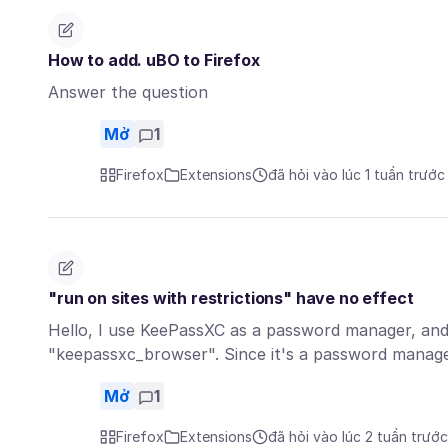
How to add. uBO to Firefox
Answer the question
Mở
1
Firefox
Extensions
đã hỏi vào lúc 1 tuần trước
"run on sites with restrictions" have no effect
Hello, I use KeePassXC as a password manager, and 
"keepassxc_browser". Since it's a password manager
Mở
1
Firefox
Extensions
đã hỏi vào lúc 2 tuần trước