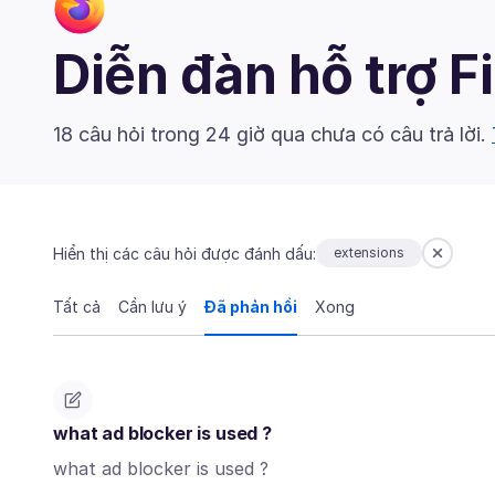
Diễn đàn hỗ trợ F
18 câu hỏi trong 24 giờ qua chưa có câu trả lời.
Hiển thị các câu hỏi được đánh dấu:
extensions
Tất cả
Cần lưu ý
Đã phản hồi
Xong
what ad blocker is used ?
what ad blocker is used ?