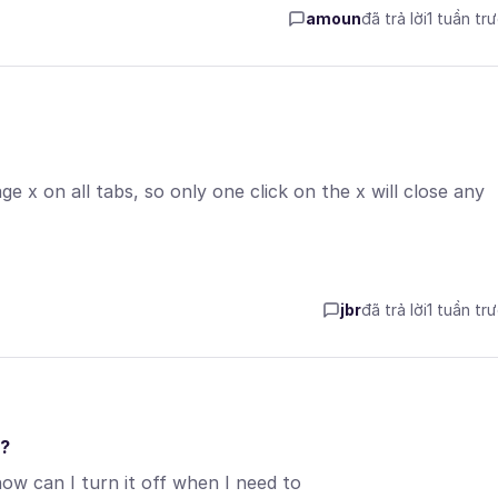
amoun
đã trả lời
1 tuần tr
ge x on all tabs, so only one click on the x will close any
jbr
đã trả lời
1 tuần tr
t?
ow can I turn it off when I need to