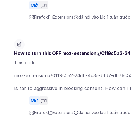
Mở
1
Firefox
Extensions
đã hỏi vào lúc 1 tuần trước
How to turn this OFF moz-extension://0119c5a2
This code
moz-extension://0119c5a2-24db-4c3e-bfd7-db79c
Is far to aggressive in blocking content. How can I t
Mở
1
Firefox
Extensions
đã hỏi vào lúc 1 tuần trước