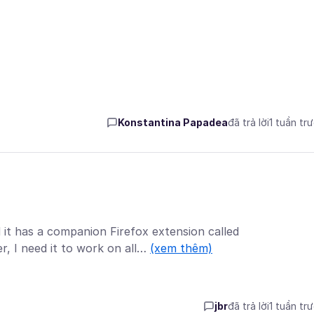
Konstantina Papadea
đã trả lời
1 tuần tr
it has a companion Firefox extension called
, I need it to work on all…
(xem thêm)
jbr
đã trả lời
1 tuần tr