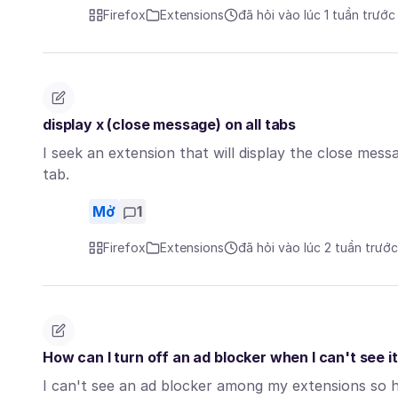
Firefox
Extensions
đã hỏi vào lúc 1 tuần trước
display x (close message) on all tabs
I seek an extension that will display the close messa
tab.
Mở
1
Firefox
Extensions
đã hỏi vào lúc 2 tuần trước
How can I turn off an ad blocker when I can't see i
I can't see an ad blocker among my extensions so h