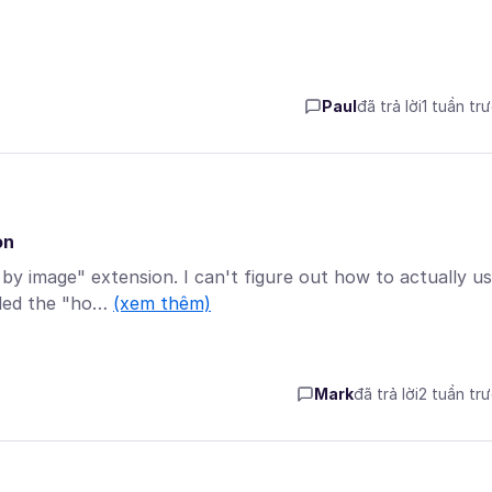
Paul
đã trả lời
1 tuần tr
on
y image" extension. I can't figure out how to actually u
uded the "ho…
(xem thêm)
Mark
đã trả lời
2 tuần tr