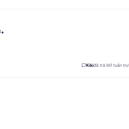
F+
Kiki
đã trả lời
1 tuần tr