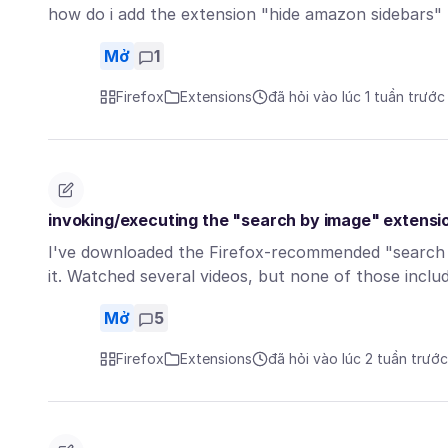
how do i add the extension "hide amazon sidebars"
Mở
1
Firefox
Extensions
đã hỏi vào lúc 1 tuần trước
invoking/executing the "search by image" extensi
I've downloaded the Firefox-recommended "search b
it. Watched several videos, but none of those incl
Mở
5
Firefox
Extensions
đã hỏi vào lúc 2 tuần trước