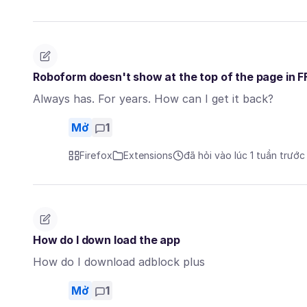
Roboform doesn't show at the top of the page in F
Always has. For years. How can I get it back?
Mở
1
Firefox
Extensions
đã hỏi vào lúc 1 tuần trước
How do I down load the app
How do I download adblock plus
Mở
1