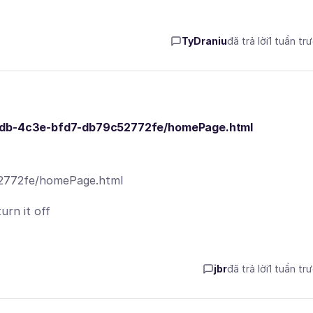
TyDraniu
đã trả lời
1 tuần tr
-24db-4c3e-bfd7-db79c52772fe/homePage.html
52772fe/homePage.html
urn it off
jbr
đã trả lời
1 tuần tr