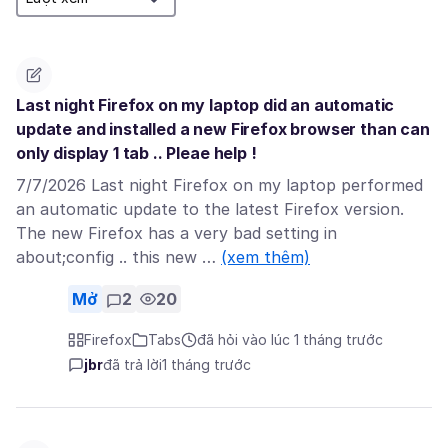
Last night Firefox on my laptop did an automatic
update and installed a new Firefox browser than can
only display 1 tab .. Pleae help !
7/7/2026 Last night Firefox on my laptop performed
an automatic update to the latest Firefox version.
The new Firefox has a very bad setting in
about;config .. this new …
(xem thêm)
Mở
2
20
Firefox
Tabs
đã hỏi vào lúc 1 tháng trước
jbr
đã trả lời
1 tháng trước