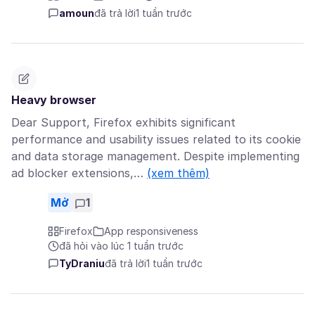
amoun
đã trả lời
1 tuần trước
Heavy browser
Dear Support, Firefox exhibits significant
performance and usability issues related to its cookie
and data storage management. Despite implementing
ad blocker extensions,…
(xem thêm)
Mở
1
Firefox
App responsiveness
đã hỏi vào lúc 1 tuần trước
TyDraniu
đã trả lời
1 tuần trước