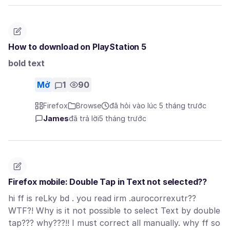
How to download on PlayStation 5
bold text
Mở
1
90
Firefox
Browse
đã hỏi vào lúc 5 tháng trước
James
đã trả lời
5 tháng trước
Firefox mobile: Double Tap in Text not selected??
hi ff is reLky bd . you read irm .aurocorrexutr??
WTF?! Why is it not possible to select Text by double
tap??? why???!! I must correct all manually. why ff so