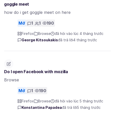
goggle meet
how do i get goggle meet on here
Mở
1
1
190
Firefox
Browse
đã hỏi vào lúc 4 tháng trước
George Kitsoukakis
đã trả lời
4 tháng trước
Do I open Facebook with mozilla
Browse
Mở
1
190
Firefox
Browse
đã hỏi vào lúc 5 tháng trước
Konstantina Papadea
đã trả lời
5 tháng trước