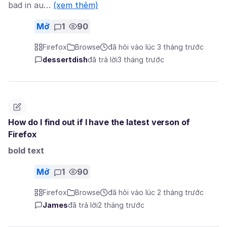
bad in au…
(xem thêm)
Mở
1
90
Firefox
Browse
đã hỏi vào lúc 3 tháng trước
dessertdish
đã trả lời
3 tháng trước
How do I find out if I have the latest verson of
Firefox
bold text
Mở
1
90
Firefox
Browse
đã hỏi vào lúc 2 tháng trước
James
đã trả lời
2 tháng trước