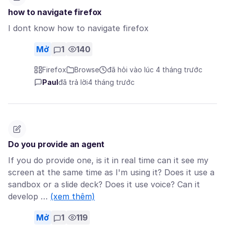
how to navigate firefox
I dont know how to navigate firefox
Mở
1
140
Firefox
Browse
đã hỏi vào lúc 4 tháng trước
Paul
đã trả lời
4 tháng trước
Do you provide an agent
If you do provide one, is it in real time can it see my
screen at the same time as I'm using it? Does it use a
sandbox or a slide deck? Does it use voice? Can it
develop …
(xem thêm)
Mở
1
119