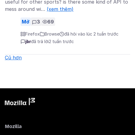
useful for other sports? is there some kind of API to
mess around wi…
(xem thêm)
Mở
3
69
Firefox
Browse
đã hỏi vào lúc 2 tuần trước
jbr
đã trả lời
2 tuần trước
Cũ hơn
Mozilla