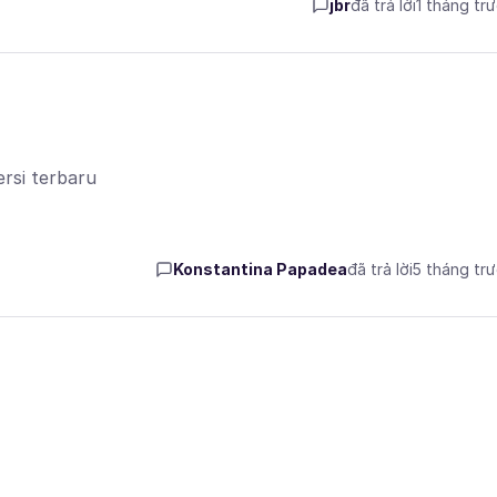
jbr
đã trả lời
1 tháng tr
ersi terbaru
Konstantina Papadea
đã trả lời
5 tháng tr