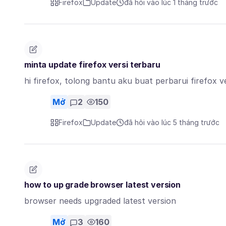
Firefox
Update
đã hỏi vào lúc 1 tháng trước
minta update firefox versi terbaru
hi firefox, tolong bantu aku buat perbarui firefox v
Mở
2
150
Firefox
Update
đã hỏi vào lúc 5 tháng trước
how to up grade browser latest version
browser needs upgraded latest version
Mở
3
160