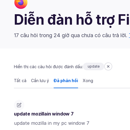
Diễn đàn hỗ trợ F
17 câu hỏi trong 24 giờ qua chưa có câu trả lời.
Hiển thị các câu hỏi được đánh dấu:
update
Tất cả
Cần lưu ý
Đã phản hồi
Xong
update mozillain window 7
update mozilla in my pc window 7