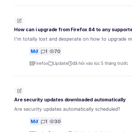
How can i upgrade from Firefox 84 to any supporte
I'm totally lost and desperate on how to upgrade my
Mở
1
70
Firefox
Update
đã hỏi vào lúc 5 tháng trước
Are security updates downloaded automatically
Are security updates automatically scheduled?
Mở
1
30