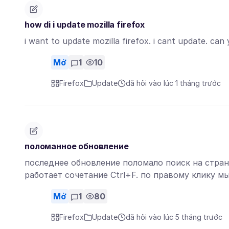
how di i update mozilla firefox
i want to update mozilla firefox. i cant update. can
Mở
1
10
Firefox
Update
đã hỏi vào lúc 1 tháng trước
поломанное обновление
последнее обновление поломало поиск на стран
работает сочетание Ctrl+F. по правому клику
Mở
1
80
Firefox
Update
đã hỏi vào lúc 5 tháng trước