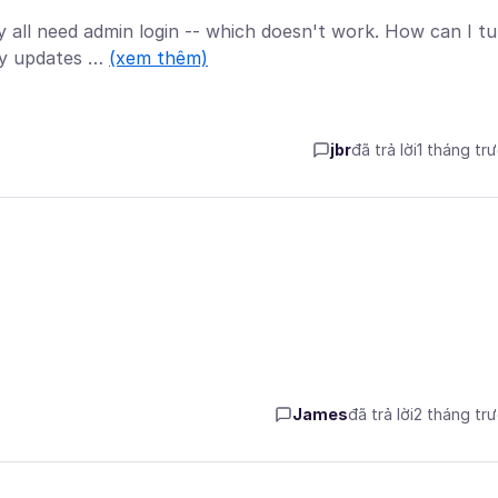
all need admin login -- which doesn't work. How can I tu
kly updates …
(xem thêm)
jbr
đã trả lời
1 tháng tr
James
đã trả lời
2 tháng tr