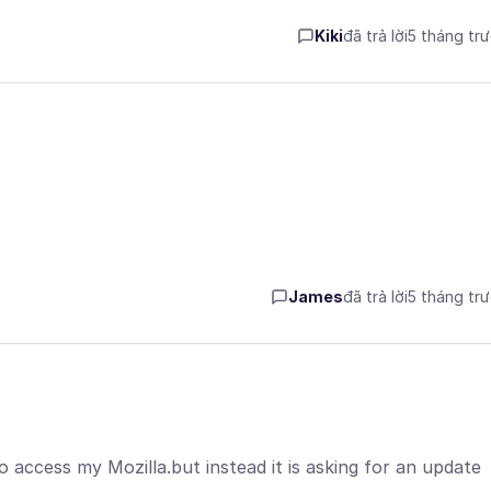
Kiki
đã trả lời
5 tháng tr
James
đã trả lời
5 tháng tr
 access my Mozilla.but instead it is asking for an update