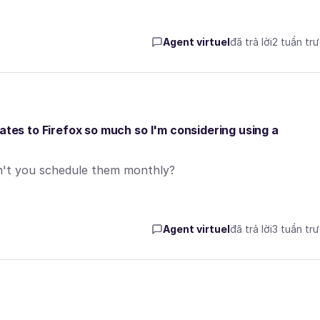
Agent virtuel
đã trả lời
2 tuần tr
ates to Firefox so much so I'm considering using a
on't you schedule them monthly?
Agent virtuel
đã trả lời
3 tuần tr