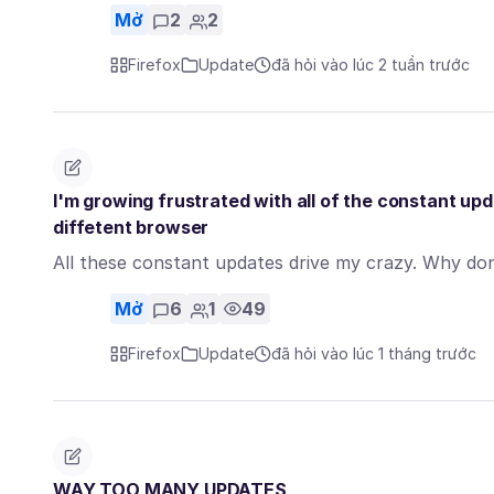
Mở
2
2
Firefox
Update
đã hỏi vào lúc 2 tuần trước
I'm growing frustrated with all of the constant upd
diffetent browser
All these constant updates drive my crazy. Why d
Mở
6
1
49
Firefox
Update
đã hỏi vào lúc 1 tháng trước
WAY TOO MANY UPDATES