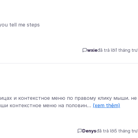
 you tell me steps
wxie
đã trả lời
1 tháng tr
ицах и контекстное меню по правому клику мыши. не
 мыши контекстное меню на половин…
(xem thêm)
Denys
đã trả lời
5 tháng tr