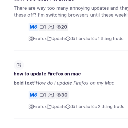
There are way too many annoying updates and they 
these off? I'm switching browsers until these wee
Mở
1
1
20
Firefox
Update
đã hỏi vào lúc 1 tháng trước
how to update Firefox on mac
bold text'
How do I update Firefox on my Mac
Mở
1
1
30
Firefox
Update
đã hỏi vào lúc 2 tháng trước