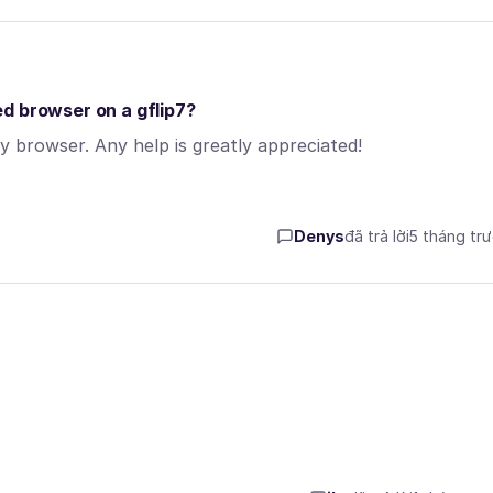
d browser on a gflip7?
 browser. Any help is greatly appreciated!
Denys
đã trả lời
5 tháng tr