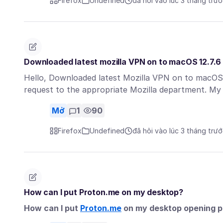
Firefox
Undefined
đã hỏi vào lúc 3 tháng trư
Downloaded latest mozilla VPN on to macOS 12.7.6 
Hello, Downloaded latest Mozilla VPN on to macOS 12
request to the appropriate Mozilla department. M
Mở
1
90
Firefox
Undefined
đã hỏi vào lúc 3 tháng trư
How can I put Proton.me on my desktop?
How can I put
Proton.me
on my desktop opening p