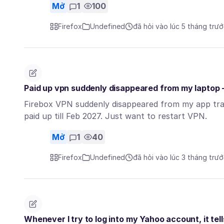
Mở
1
100
Firefox
Undefined
đã hỏi vào lúc 5 tháng trư
Paid up vpn suddenly disappeared from my laptop -
Firebox VPN suddenly disappeared from my app tray, 
paid up till Feb 2027. Just want to restart VPN.
Mở
1
40
Firefox
Undefined
đã hỏi vào lúc 3 tháng trư
Whenever I try to log into my Yahoo account, it te