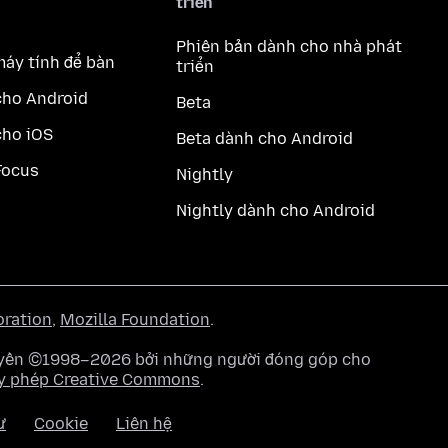
triển
Phiên bản dành cho nhà phát
máy tính để bàn
triển
cho Android
Beta
cho iOS
Beta dành cho Android
Focus
Nightly
Nightly dành cho Android
oration
,
Mozilla Foundation
.
quyền ©1998–2026 bởi những người đóng góp cho
y phép Creative Commons
.
ư
Cookie
Liên hệ