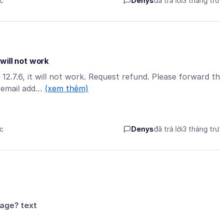
ớc
Denys
đã trả lời
3 tháng tr
will not work
.7.6, it will not work. Request refund. Please forward th
y email add…
(xem thêm)
ớc
Denys
đã trả lời
3 tháng tr
age? text