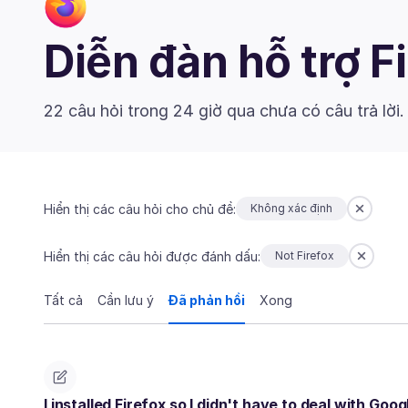
Diễn đàn hỗ trợ F
22 câu hỏi trong 24 giờ qua chưa có câu trả lời
Hiển thị các câu hỏi cho chủ đề:
Không xác định
Hiển thị các câu hỏi được đánh dấu:
Not Firefox
Tất cả
Cần lưu ý
Đã phản hồi
Xong
I installed Firefox so I didn't have to deal with Goo