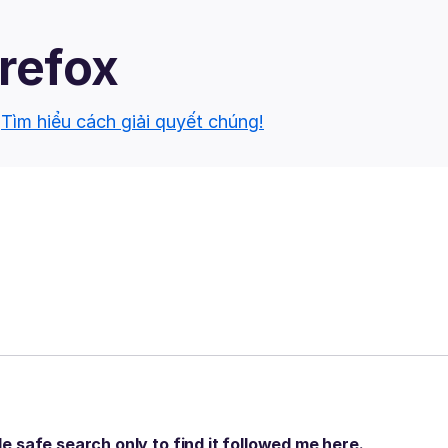
irefox
.
Tìm hiểu cách giải quyết chúng!
gle safe search only to find it followed me here.