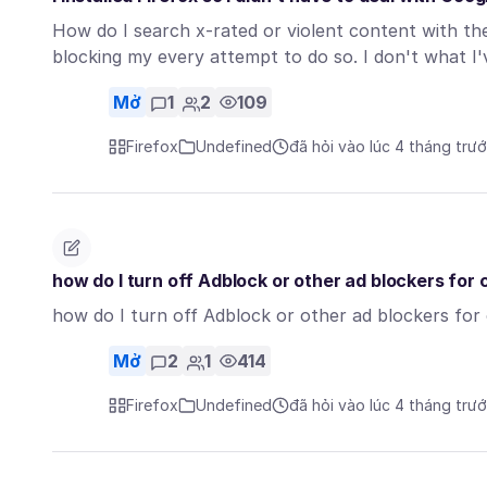
How do I search x-rated or violent content with th
blocking my every attempt to do so. I don't what 
Mở
1
2
109
Firefox
Undefined
đã hỏi vào lúc 4 tháng trư
how do I turn off Adblock or other ad blockers for 
how do I turn off Adblock or other ad blockers for
Mở
2
1
414
Firefox
Undefined
đã hỏi vào lúc 4 tháng trư