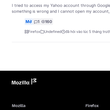
I tried to access my Yahoo account through Google 
something is wrong and I cannot open my account
Mở
1
160
Firefox
Undefined
đã hỏi vào lúc 5 tháng trư
Mozilla
Firefox