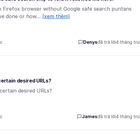
e Firefox browser without Google safe search puritans
I've done or how…
(xem thêm)
ớc
Denys
đã trả lời
4 tháng tr
certain desired URLs?
 certain desired URLs?
ớc
James
đã trả lời
4 tháng tr