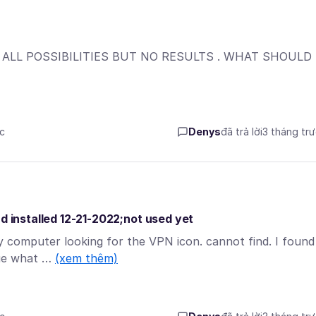
LL POSSIBILITIES BUT NO RESULTS . WHAT SHOULD 
ớc
Denys
đã trả lời
3 tháng tr
d installed 12-21-2022;not used yet
 my computer looking for the VPN icon. cannot find. I found
lue what …
(xem thêm)