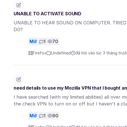
UNABLE TO ACTIVATE SOUND
UNABLE TO HEAR SOUND ON COMPUTER. TRIED A
DO?
Mở
1
70
Firefox
Undefined
đã hỏi vào lúc 3 tháng trư
need details to use my Mozilla VPN that I bought an
I have searched (with my limited abilities) all over
the check VPN to turn on or off but I haven't a c
Mở
1
90