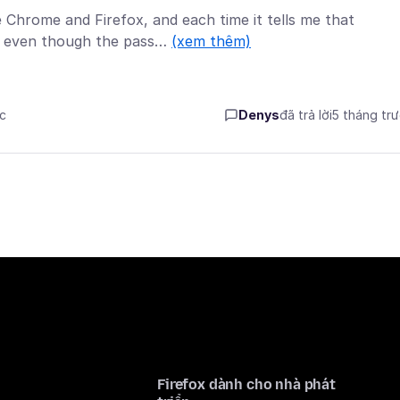
Chrome and Firefox, and each time it tells me that
, even though the pass…
(xem thêm)
ớc
Denys
đã trả lời
5 tháng tr
Firefox dành cho nhà phát