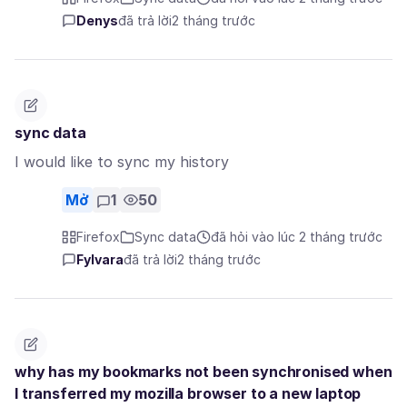
Denys
đã trả lời
2 tháng trước
sync data
I would like to sync my history
Mở
1
50
Firefox
Sync data
đã hỏi vào lúc 2 tháng trước
Fylvara
đã trả lời
2 tháng trước
why has my bookmarks not been synchronised when
I transferred my mozilla browser to a new laptop