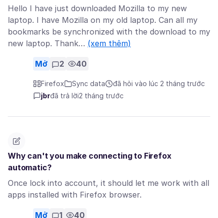
Hello I have just downloaded Mozilla to my new
laptop. I have Mozilla on my old laptop. Can all my
bookmarks be synchronized with the download to my
new laptop. Thank…
(xem thêm)
Mở
2
40
Firefox
Sync data
đã hỏi vào lúc 2 tháng trước
jbr
đã trả lời
2 tháng trước
Why can't you make connecting to Firefox
automatic?
Once lock into account, it should let me work with all
apps installed with Firefox browser.
Mở
1
40