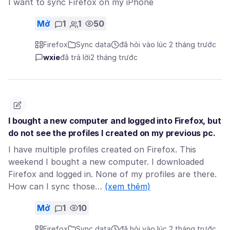
I want to sync Firefox on my iPhone
Mở
1
1
50
Firefox
Sync data
đã hỏi vào lúc 2 tháng trước
wxie
đã trả lời
2 tháng trước
I bought a new computer and logged into Firefox, but
do not see the profiles I created on my previous pc.
I have multiple profiles created on Firefox. This
weekend I bought a new computer. I downloaded
Firefox and logged in. None of my profiles are there.
How can I sync those…
(xem thêm)
Mở
1
10
Firefox
Sync data
đã hỏi vào lúc 2 tháng trước