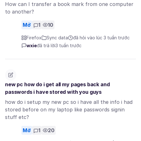
How can I transfer a book mark from one computer
to another?
Mở
1
10
Firefox
Sync data
đã hỏi vào lúc 3 tuần trước
wxie
đã trả lời
3 tuần trước
new pc how do i get all my pages back and
passwords i have stored with you guys
how do i setup my new pc so i have all the info i had
stored before on my laptop like passwords signin
stuff etc?
Mở
1
20