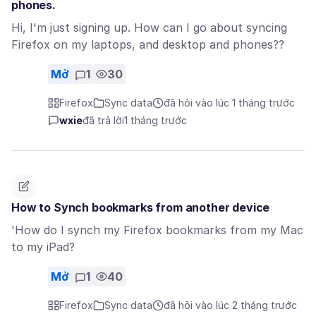
phones.
Hi, I'm just signing up. How can I go about syncing
Firefox on my laptops, and desktop and phones??
Mở
1
30
Firefox
Sync data
đã hỏi vào lúc 1 tháng trước
wxie
đã trả lời
1 tháng trước
How to Synch bookmarks from another device
'How do I synch my Firefox bookmarks from my Mac
to my iPad?
Mở
1
40
Firefox
Sync data
đã hỏi vào lúc 2 tháng trước