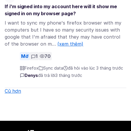
If i'm signed into my account here will it show me
signed in on my browser page?
I want to sync my phone's firefox browser with my
computers but I have so many security issues with
google that I'm afraied that they may have control
of the browser on m…
(xem thêm)
Mở
1
70
Firefox
Sync data
đã hỏi vào lúc 3 tháng trước
Denys
đã trả lời
3 tháng trước
Cũ hơn