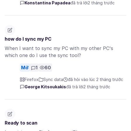
Konstantina Papadea
đã trả lời
2 tháng trước
how do I sync my PC
When I want to sync my PC with my other PC's
which one do I use the sync tool?
Mở
1
60
Firefox
Sync data
đã hỏi vào lúc 2 tháng trước
George Kitsoukakis
đã trả lời
2 tháng trước
Ready to scan