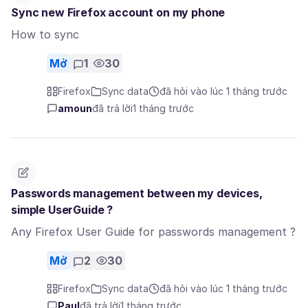
Sync new Firefox account on my phone
How to sync
Mở
1
30
Firefox
Sync data
đã hỏi vào lúc 1 tháng trước
amoun
đã trả lời
1 tháng trước
Passwords management between my devices,
simple UserGuide ?
Any Firefox User Guide for passwords management ?
Mở
2
30
Firefox
Sync data
đã hỏi vào lúc 1 tháng trước
Paul
đã trả lời
1 tháng trước