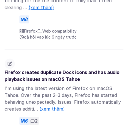
too long for the the content to fully load. I tried
clearing …
(xem thêm)
Mở
Firefox
Web compatibility
đã hỏi vào lúc 6 ngày trước
Firefox creates duplicate Dock icons and has audio
playback issues on macOS Tahoe
I'm using the latest version of Firefox on macOS
Tahoe. Over the past 2–3 days, Firefox has started
behaving unexpectedly. Issues: Firefox automatically
creates additi…
(xem thêm)
Mở
2