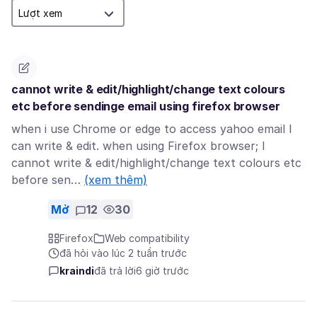
cannot write & edit/highlight/change text colours
etc before sendinge email using firefox browser
when i use Chrome or edge to access yahoo email I
can write & edit. when using Firefox browser; I
cannot write & edit/highlight/change text colours etc
before sen…
(xem thêm)
Mở
12
30
Firefox
Web compatibility
đã hỏi vào lúc 2 tuần trước
kraindi
đã trả lời
6 giờ trước