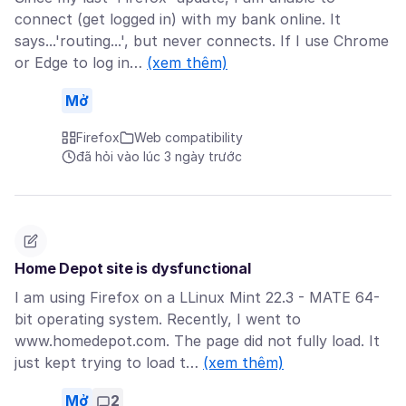
connect (get logged in) with my bank online. It
says...'routing...', but never connects. If I use Chrome
or Edge to log in…
(xem thêm)
Mở
Firefox
Web compatibility
đã hỏi vào lúc 3 ngày trước
Home Depot site is dysfunctional
I am using Firefox on a LLinux Mint 22.3 - MATE 64-
bit operating system. Recently, I went to
www.homedepot.com. The page did not fully load. It
just kept trying to load t…
(xem thêm)
Mở
2