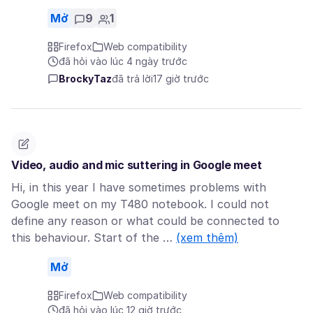
Mở
9
1
Firefox
Web compatibility
đã hỏi vào lúc 4 ngày trước
BrockyTaz
đã trả lời
17 giờ trước
Video, audio and mic suttering in Google meet
Hi, in this year I have sometimes problems with
Google meet on my T480 notebook. I could not
define any reason or what could be connected to
this behaviour. Start of the …
(xem thêm)
Mở
Firefox
Web compatibility
đã hỏi vào lúc 12 giờ trước