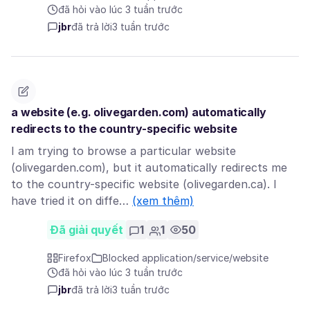
đã hỏi vào lúc 3 tuần trước
jbr
đã trả lời
3 tuần trước
a website (e.g. olivegarden.com) automatically
redirects to the country-specific website
I am trying to browse a particular website
(olivegarden.com), but it automatically redirects me
to the country-specific website (olivegarden.ca). I
have tried it on diffe…
(xem thêm)
Đã giải quyết
1
1
50
Firefox
Blocked application/service/website
đã hỏi vào lúc 3 tuần trước
jbr
đã trả lời
3 tuần trước