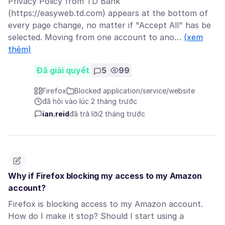
Privacy Policy from TD Bank
(https://easyweb.td.com) appears at the bottom of
every page change, no matter if "Accept All" has be
selected. Moving from one account to ano…
(xem
thêm)
Đã giải quyết
5
99
Firefox
Blocked application/service/website
đã hỏi vào lúc 2 tháng trước
ian.reid
đã trả lời
2 tháng trước
Why if Firefox blocking my access to my Amazon
account?
Firefox is blocking access to my Amazon account.
How do I make it stop? Should I start using a