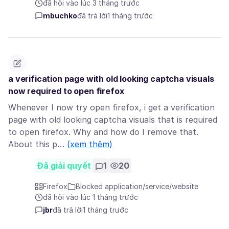
đã hỏi vào lúc 3 tháng trước
mbuchko
đã trả lời
1 tháng trước
a verification page with old looking captcha visuals
now required to open firefox
Whenever I now try open firefox, i get a verification
page with old looking captcha visuals that is required
to open firefox. Why and how do I remove that.
About this p…
(xem thêm)
Đã giải quyết
1
20
Firefox
Blocked application/service/website
đã hỏi vào lúc 1 tháng trước
jbr
đã trả lời
1 tháng trước