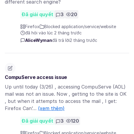
different search engine?
Đã giải quyết
3
20
Firefox
Blocked application/service/website
đã hỏi vào lúc 2 tháng trước
AliceWyman
đã trả lời
2 tháng trước
CompuServe access issue
Up until today (3/26) , accessing CompuServe (AOL)
mail was not an issue. Now , getting to the site is OK
, but when it attempts to access the mail , I get:
Firefox Can’…
(xem thêm)
Đã giải quyết
3
120
Firefox
Blocked application/service/website