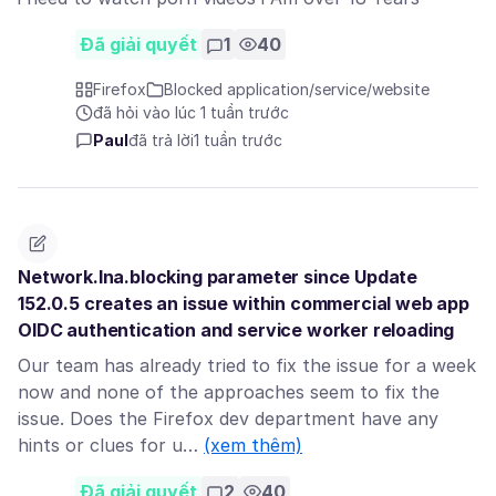
Đã giải quyết
1
40
Firefox
Blocked application/service/website
đã hỏi vào lúc 1 tuần trước
Paul
đã trả lời
1 tuần trước
Network.lna.blocking parameter since Update
152.0.5 creates an issue within commercial web app
OIDC authentication and service worker reloading
Our team has already tried to fix the issue for a week
now and none of the approaches seem to fix the
issue. Does the Firefox dev department have any
hints or clues for u…
(xem thêm)
Đã giải quyết
2
40