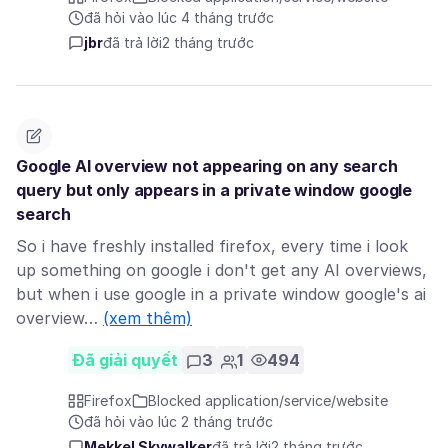
đã hỏi vào lúc 4 tháng trước
jbr
đã trả lời
2 tháng trước
Google AI overview not appearing on any search
query but only appears in a private window google
search
So i have freshly installed firefox, every time i look
up something on google i don't get any AI overviews,
but when i use google in a private window google's ai
overview…
(xem thêm)
Đã giải quyết
3
1
494
Firefox
Blocked application/service/website
đã hỏi vào lúc 2 tháng trước
Mekkel Skywalker
đã trả lời
2 tháng trước