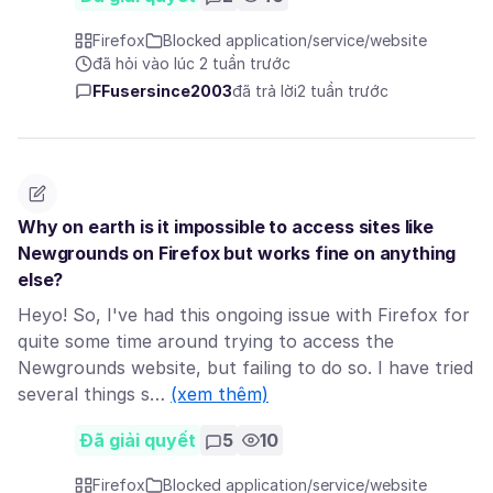
Firefox
Blocked application/service/website
đã hỏi vào lúc 2 tuần trước
FFusersince2003
đã trả lời
2 tuần trước
Why on earth is it impossible to access sites like
Newgrounds on Firefox but works fine on anything
else?
Heyo! So, I've had this ongoing issue with Firefox for
quite some time around trying to access the
Newgrounds website, but failing to do so. I have tried
several things s…
(xem thêm)
Đã giải quyết
5
10
Firefox
Blocked application/service/website