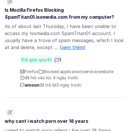
Is Mozilla Firefox Blocking
SpamTitan01.isomedia.com from my computer?
As of about last Thursday, I have been unable to
access my Isomedia.com SpamTitan01 account. I
usually have a trove of spam messages, which I look
at and delete, except …
(xem thêm)
Đã giải quyết
1
Firefox
Blocked application/service/website
đã hỏi vào lúc 4 ngày trước
amoun
đã trả lời
3 ngày trước
why cant i watch porn over 18 years
i need to watch porn videos i Am over 18 Years