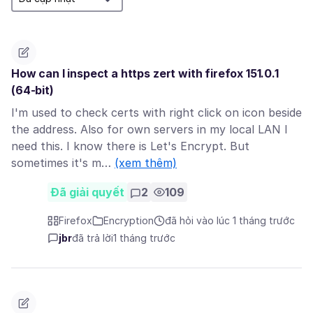
How can I inspect a https zert with firefox 151.0.1
(64-bit)
I'm used to check certs with right click on icon beside
the address. Also for own servers in my local LAN I
need this. I know there is Let's Encrypt. But
sometimes it's m…
(xem thêm)
Đã giải quyết
2
109
Firefox
Encryption
đã hỏi vào lúc 1 tháng trước
jbr
đã trả lời
1 tháng trước