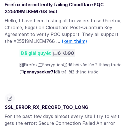
Firefox intermittently failing Cloudflare PQC
X25519MLKEM768 test
Hello, I have been testing all browsers I use (Firefox,
Chrome, Edge) on Cloudflare Post-Quantum Key
Agreement to verify PQC support. They all support
the X25519MLKEM768 …
(xem thêm)
Đã giải quyết
6
90
Firefox
Encryption
đã hỏi vào lúc 2 tháng trước
pennypacker71
đã trả lời
2 tháng trước
SSL_ERROR_RX_RECORD_TOO_LONG
For the past few days almost every site I try to visit
gets the error: Secure Connection Failed An error