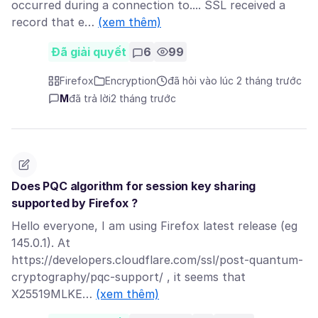
occurred during a connection to.... SSL received a
record that e…
(xem thêm)
Đã giải quyết
6
99
Firefox
Encryption
đã hỏi vào lúc 2 tháng trước
M
đã trả lời
2 tháng trước
Does PQC algorithm for session key sharing
supported by Firefox ?
Hello everyone, I am using Firefox latest release (eg
145.0.1). At
https://developers.cloudflare.com/ssl/post-quantum-
cryptography/pqc-support/ , it seems that
X25519MLKE…
(xem thêm)