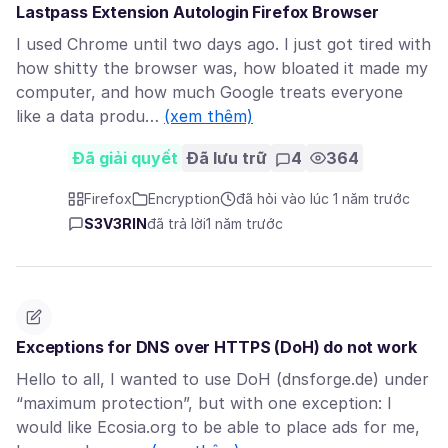
Lastpass Extension Autologin Firefox Browser
I used Chrome until two days ago. I just got tired with
how shitty the browser was, how bloated it made my
computer, and how much Google treats everyone
like a data produ…
(xem thêm)
Đã giải quyết
Đã lưu trữ
4
364
Firefox
Encryption
đã hỏi vào lúc 1 năm trước
S3V3RIN
đã trả lời
1 năm trước
Exceptions for DNS over HTTPS (DoH) do not work
Hello to all, I wanted to use DoH (dnsforge.de) under
“maximum protection”, but with one exception: I
would like Ecosia.org to be able to place ads for me,