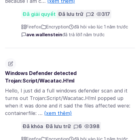
because I am c…
(xem thêm)
Đã giải quyết
Đã lưu trữ
2
317
Firefox
Encryption
đã hỏi vào lúc 1 năm trước
ave.wallenstein
đã trả lời
1 năm trước
Windows Defender detected
Trojan:Script/Wacatac.H!ml
Hello, I just did a full windows defender scan and it
turns out Trojan:Script/Wacatac.H!ml popped up
when it was done and it said the files affected were:
containerfile: …
(xem thêm)
Đã khóa
Đã lưu trữ
6
398
Firefox
Encryption
đã hỏi vào lúc 1 năm trước