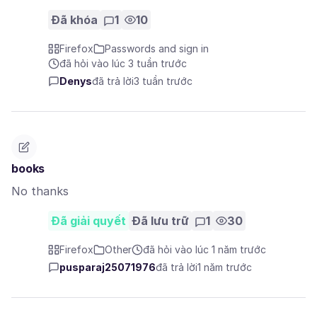
Đã khóa
1
10
Firefox
Passwords and sign in
đã hỏi vào lúc 3 tuần trước
Denys
đã trả lời
3 tuần trước
books
No thanks
Đã giải quyết
Đã lưu trữ
1
30
Firefox
Other
đã hỏi vào lúc 1 năm trước
pusparaj25071976
đã trả lời
1 năm trước