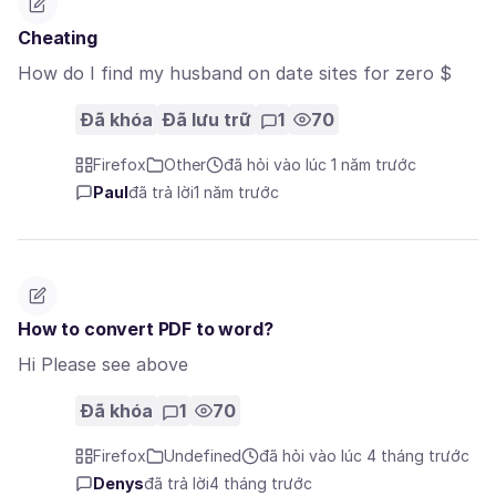
Cheating
How do I find my husband on date sites for zero $
Đã khóa
Đã lưu trữ
1
70
Firefox
Other
đã hỏi vào lúc 1 năm trước
Paul
đã trả lời
1 năm trước
How to convert PDF to word?
Hi Please see above
Đã khóa
1
70
Firefox
Undefined
đã hỏi vào lúc 4 tháng trước
Denys
đã trả lời
4 tháng trước