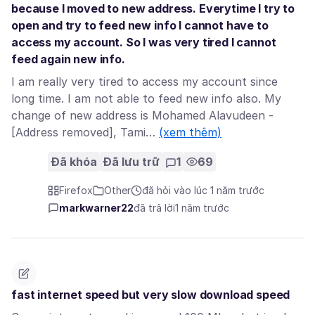
because I moved to new address. Everytime I try to
open and try to feed new info I cannot have to
access my account. So I was very tired I cannot
feed again new info.
I am really very tired to access my account since
long time. I am not able to feed new info also. My
change of new address is Mohamed Alavudeen -
[Address removed], Tami…
(xem thêm)
Đã khóa
Đã lưu trữ
1
69
Firefox
Other
đã hỏi vào lúc 1 năm trước
markwarner22
đã trả lời
1 năm trước
fast internet speed but very slow download speed