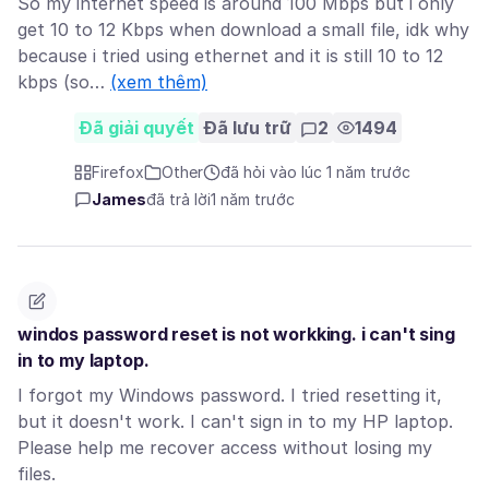
So my internet speed is around 100 Mbps but i only
get 10 to 12 Kbps when download a small file, idk why
because i tried using ethernet and it is still 10 to 12
kbps (so…
(xem thêm)
Đã giải quyết
Đã lưu trữ
2
1494
Firefox
Other
đã hỏi vào lúc 1 năm trước
James
đã trả lời
1 năm trước
windos password reset is not workking. i can't sing
in to my laptop.
I forgot my Windows password. I tried resetting it,
but it doesn't work. I can't sign in to my HP laptop.
Please help me recover access without losing my
files.