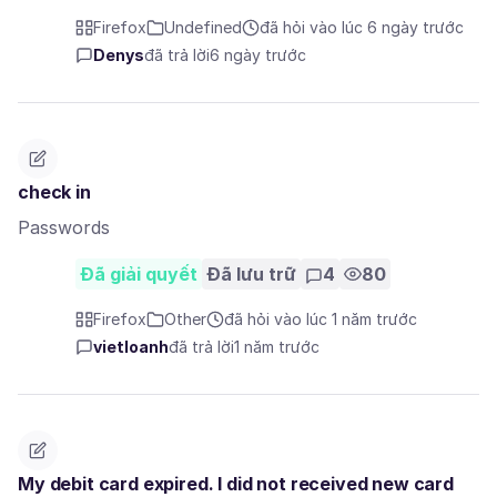
Firefox
Undefined
đã hỏi vào lúc 6 ngày trước
Denys
đã trả lời
6 ngày trước
check in
Passwords
Đã giải quyết
Đã lưu trữ
4
80
Firefox
Other
đã hỏi vào lúc 1 năm trước
vietloanh
đã trả lời
1 năm trước
My debit card expired. I did not received new card