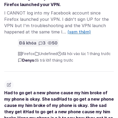
Firefox launched your VPN.
I CANNOT log into my Facebook account since
Firefox launched your VPN. I didn't sign UP for the
VPN but I'm troubleshooting and the VPN launch
happened at the same time I…
(xem thêm)
Đã khóa
3
50
Firefox
Undefined
đã hỏi vào lúc 1 tháng trước
Denys
đã trả lời
1 tháng trước
Had to go get a new phone cause my him broke of
my phone is okay. She sadHad to go get a new phone
cause my him broke of my phone is okay. She sad
they get itHad to go get a new phone cause my him