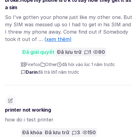
broke.Hope my phone is o k to say how they get it as
a sim
So I've gotten your phone just like my other one. But
my SIM was messed up so I had to get in his SIM and
I threw my phone away. Come find out if Somebody
took it out of …
(xem thêm)
Đã giải quyết
Đã lưu trữ
1
90
Firefox
Other
đã hỏi vào lúc 1 năm trước
Darin
đã trả lời
1 năm trước
printer not working
how do i test printer
Đã khóa
Đã lưu trữ
3
150