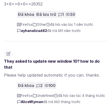
3+6++6+6++26352
Đã khóa
Đã lưu trữ
1
30
Firefox
Other
đã hỏi vào lúc 1 năm trước
ayhanalizad42
đã trả lời
1 năm trước
They asked to update new window 10? how to do
that
Please help updated automatic if you can. thanks.
Đã khóa
2
100
Firefox
Undefined
đã hỏi vào lúc 4 tháng trước
AliceWyman
đã trả lời
3 tháng trước