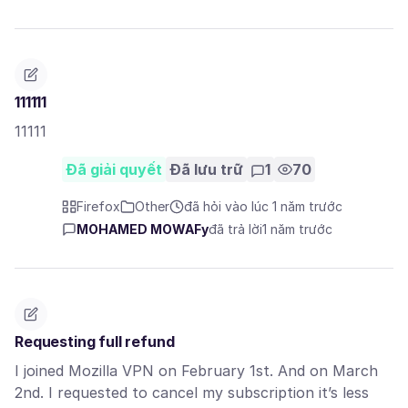
111111
11111
Đã giải quyết
Đã lưu trữ
1
70
Firefox
Other
đã hỏi vào lúc 1 năm trước
MOHAMED MOWAFy
đã trả lời
1 năm trước
Requesting full refund
I joined Mozilla VPN on February 1st. And on March
2nd. I requested to cancel my subscription it’s less