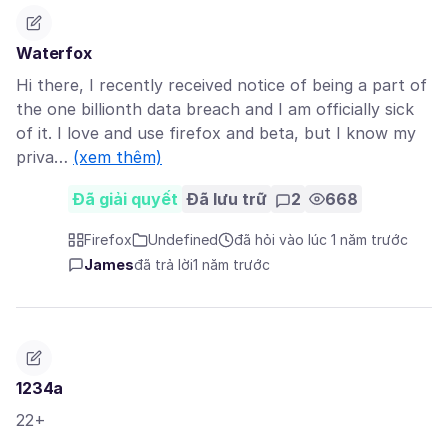
Waterfox
Hi there, I recently received notice of being a part of
the one billionth data breach and I am officially sick
of it. I love and use firefox and beta, but I know my
priva…
(xem thêm)
Đã giải quyết
Đã lưu trữ
2
668
Firefox
Undefined
đã hỏi vào lúc 1 năm trước
James
đã trả lời
1 năm trước
1234a
22+