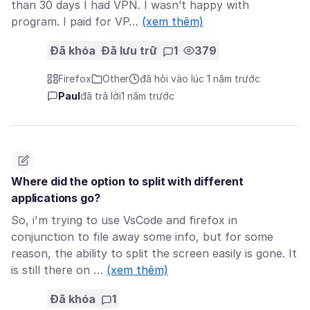
than 30 days I had VPN. I wasn’t happy with
program. I paid for VP…
(xem thêm)
Đã khóa
Đã lưu trữ
1
379
Firefox
Other
đã hỏi vào lúc 1 năm trước
Paul
đã trả lời
1 năm trước
Where did the option to split with different
applications go?
So, i'm trying to use VsCode and firefox in
conjunction to file away some info, but for some
reason, the ability to split the screen easily is gone. It
is still there on …
(xem thêm)
Đã khóa
1