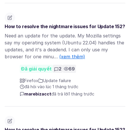
How to resolve the nightmare issues for Update 152?
Need an update for the update. My Mozilla settings
say my operating system (Ubuntu 22.04) handles the
updates, and it's a deadend. I can only use my
browser for one minu…
(xem thêm)
Đã giải quyết
2
69
Firefox
Update failure
đã hỏi vào lúc 1 tháng trước
marebizacct
đã trả lời
1 tháng trước
How to resolve the nightmare issues for Update 152?