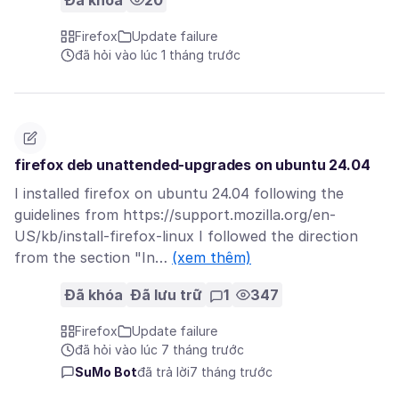
Đã khóa
20
Firefox
Update failure
đã hỏi vào lúc 1 tháng trước
firefox deb unattended-upgrades on ubuntu 24.04
I installed firefox on ubuntu 24.04 following the
guidelines from https://support.mozilla.org/en-
US/kb/install-firefox-linux I followed the direction
from the section "In…
(xem thêm)
Đã khóa
Đã lưu trữ
1
347
Firefox
Update failure
đã hỏi vào lúc 7 tháng trước
SuMo Bot
đã trả lời
7 tháng trước