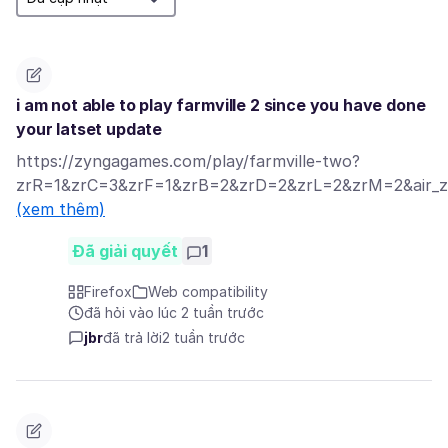
i am not able to play farmville 2 since you have done
your latset update
https://zyngagames.com/play/farmville-two?
zrR=1&zrC=3&zrF=1&zrB=2&zrD=2&zrL=2&zrM=2&air_zi
(xem thêm)
Đã giải quyết
1
Firefox
Web compatibility
đã hỏi vào lúc 2 tuần trước
jbr
đã trả lời
2 tuần trước