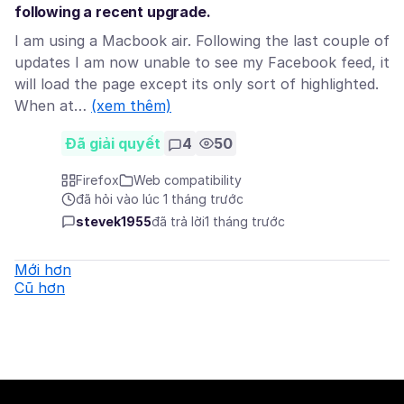
following a recent upgrade.
I am using a Macbook air. Following the last couple of
updates I am now unable to see my Facebook feed, it
will load the page except its only sort of highlighted.
When at…
(xem thêm)
Đã giải quyết
4
50
Firefox
Web compatibility
đã hỏi vào lúc 1 tháng trước
stevek1955
đã trả lời
1 tháng trước
Mới hơn
Cũ hơn