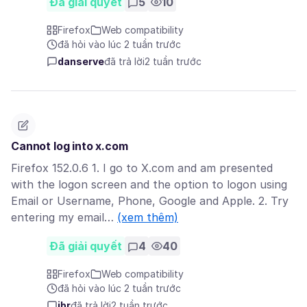
Đã giải quyết
5
10
Firefox
Web compatibility
đã hỏi vào lúc 2 tuần trước
danserve
đã trả lời
2 tuần trước
Cannot log into x.com
Firefox 152.0.6 1. I go to X.com and am presented
with the logon screen and the option to logon using
Email or Username, Phone, Google and Apple. 2. Try
entering my email…
(xem thêm)
Đã giải quyết
4
40
Firefox
Web compatibility
đã hỏi vào lúc 2 tuần trước
jbr
đã trả lời
2 tuần trước