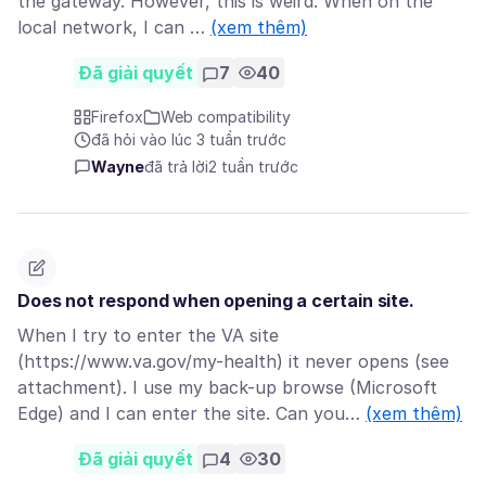
the gateway. However, this is weird. When on the
local network, I can …
(xem thêm)
Đã giải quyết
7
40
Firefox
Web compatibility
đã hỏi vào lúc 3 tuần trước
Wayne
đã trả lời
2 tuần trước
Does not respond when opening a certain site.
When I try to enter the VA site
(https://www.va.gov/my-health) it never opens (see
attachment). I use my back-up browse (Microsoft
Edge) and I can enter the site. Can you…
(xem thêm)
Đã giải quyết
4
30