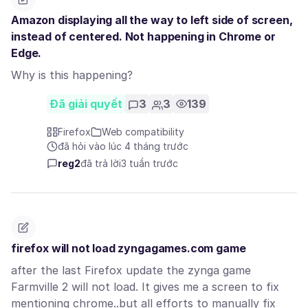
Amazon displaying all the way to left side of screen,
instead of centered. Not happening in Chrome or
Edge.
Why is this happening?
Đã giải quyết
3
3
139
Firefox
Web compatibility
đã hỏi vào lúc 4 tháng trước
reg2
đã trả lời
3 tuần trước
firefox will not load zyngagames.com game
after the last Firefox update the zynga game
Farmville 2 will not load. It gives me a screen to fix
mentioning chrome..but all efforts to manually fix