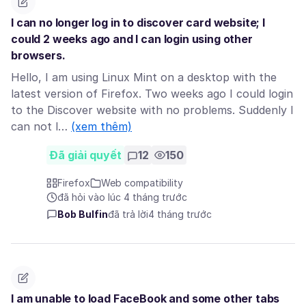
I can no longer log in to discover card website; I
could 2 weeks ago and I can login using other
browsers.
Hello, I am using Linux Mint on a desktop with the
latest version of Firefox. Two weeks ago I could login
to the Discover website with no problems. Suddenly I
can not l…
(xem thêm)
Đã giải quyết
12
150
Firefox
Web compatibility
đã hỏi vào lúc 4 tháng trước
Bob Bulfin
đã trả lời
4 tháng trước
I am unable to load FaceBook and some other tabs