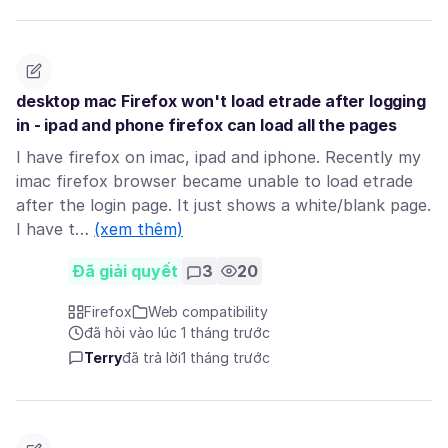
desktop mac Firefox won't load etrade after logging
in - ipad and phone firefox can load all the pages
I have firefox on imac, ipad and iphone. Recently my
imac firefox browser became unable to load etrade
after the login page. It just shows a white/blank page.
I have t…
(xem thêm)
Đã giải quyết
3
20
Firefox
Web compatibility
đã hỏi vào lúc 1 tháng trước
Terry
đã trả lời
1 tháng trước