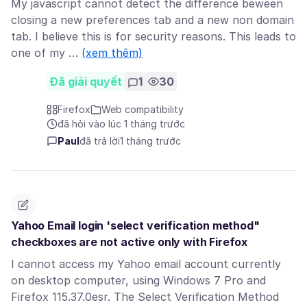
My javascript cannot detect the difference beween
closing a new preferences tab and a new non domain
tab. I believe this is for security reasons. This leads to
one of my …
(xem thêm)
Đã giải quyết
1
30
Firefox
Web compatibility
đã hỏi vào lúc 1 tháng trước
Paul
đã trả lời
1 tháng trước
Yahoo Email login 'select verification method"
checkboxes are not active only with Firefox
I cannot access my Yahoo email account currently
on desktop computer, using Windows 7 Pro and
Firefox 115.37.0esr. The Select Verification Method