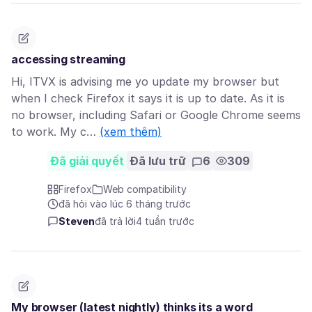
accessing streaming
Hi, ITVX is advising me yo update my browser but
when I check Firefox it says it is up to date. As it is
no browser, including Safari or Google Chrome seems
to work. My c…
(xem thêm)
Đã giải quyết
Đã lưu trữ
6
309
Firefox
Web compatibility
đã hỏi vào lúc 6 tháng trước
Steven
đã trả lời
4 tuần trước
My browser (latest nightly) thinks its a word