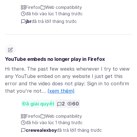
Firefox
Web compatibility
đã hỏi vào lúc 1 tháng trước
jbr
đã trả lời
1 tháng trước
YouTube embeds no longer play in Firefox
Hi there. The past few weeks whenever I try to view
any YouTube embed on any website I just get this
error and the video does not play: Sign in to confirm
that you're not…
(xem thêm)
Đã giải quyết
2
60
Firefox
Web compatibility
đã hỏi vào lúc 1 tháng trước
crewealexboy
đã trả lời
1 tháng trước