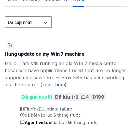
Hung update on my WIn 7 machine
Hello, I am still running an old WIn 7 media center
because I have applications I need that are no longer
supported elsewhere. Firefox ESR has been working
just fine up u…
(xem thêm)
Đã giải quyết
Đã lưu trữ
4
199
Firefox
Update failure
đã hỏi vào lúc 6 tháng trước
Agent virtuel
đã trả lời
6 tháng trước