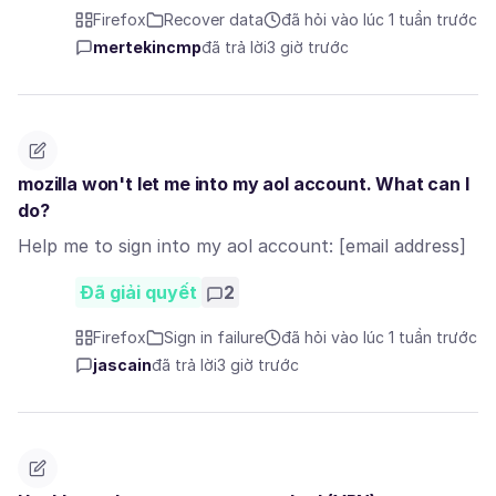
Firefox
Recover data
đã hỏi vào lúc 1 tuần trước
mertekincmp
đã trả lời
3 giờ trước
mozilla won't let me into my aol account. What can I
do?
Help me to sign into my aol account: [email address]
Đã giải quyết
2
Firefox
Sign in failure
đã hỏi vào lúc 1 tuần trước
jascain
đã trả lời
3 giờ trước