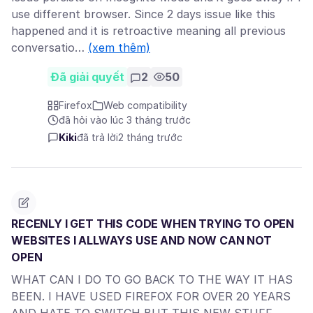
use different browser. Since 2 days issue like this
happened and it is retroactive meaning all previous
conversatio…
(xem thêm)
Đã giải quyết
2
50
Firefox
Web compatibility
đã hỏi vào lúc 3 tháng trước
Kiki
đã trả lời
2 tháng trước
RECENLY I GET THIS CODE WHEN TRYING TO OPEN
WEBSITES I ALLWAYS USE AND NOW CAN NOT
OPEN
WHAT CAN I DO TO GO BACK TO THE WAY IT HAS
BEEN. I HAVE USED FIREFOX FOR OVER 20 YEARS