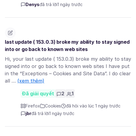
Denys
đã trả lời
1 ngày trước
last update ( 153.0.3) broke my ability to stay signed
into or go back to known web sites
Hi, your last update ( 153.0.3) broke my ability to stay
signed into or go back to known web sites I have put
in the “Exceptions – Cookies and Site Data”. I do clear
all …
(xem thêm)
Đã giải quyết
2
1
Firefox
Cookies
đã hỏi vào lúc 1 ngày trước
jbr
đã trả lời
1 ngày trước