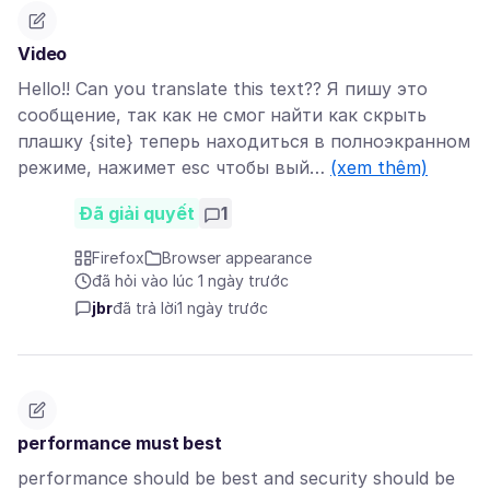
Video
Hello!! Can you translate this text?? Я пишу это
сообщение, так как не смог найти как скрыть
плашку {site} теперь находиться в полноэкранном
режиме, нажимет esc чтобы вый…
(xem thêm)
Đã giải quyết
1
Firefox
Browser appearance
đã hỏi vào lúc 1 ngày trước
jbr
đã trả lời
1 ngày trước
performance must best
performance should be best and security should be