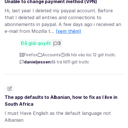
Unable to change payment method (VPN)
Hi, last year I deleted my paypal account. Before
that I deleted all entries and connections to
abonnements in paypal. A few days ago i received an
e-mail from Mozilla t…
(xem thêm)
Đã giải quyết
3
Firefox
Accounts
đã hỏi vào lúc 12 giờ trước
danieljessen
đã trả lời
11 giờ trước
The app defaults to Albanian, how to fix as I live in
South Africa
I must Have English as the default language not
Albanian