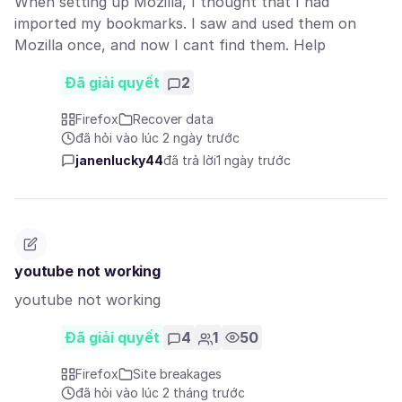
When setting up Mozilla, I thought that I had
imported my bookmarks. I saw and used them on
Mozilla once, and now I cant find them. Help
Đã giải quyết
2
Firefox
Recover data
đã hỏi vào lúc 2 ngày trước
janenlucky44
đã trả lời
1 ngày trước
youtube not working
youtube not working
Đã giải quyết
4
1
50
Firefox
Site breakages
đã hỏi vào lúc 2 tháng trước