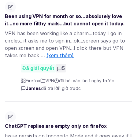
Been using VPN for month or so...absolutely love
it...no more filthy mails...but cannot open it today.
VPN has been working like a charm...today I go in
circles...it asks me to sign in...ok...screen says go to
open screen and open VPN...I click there but VPN
takes me back …
(xem thêm)
Đã giải quyết
5
Firefox
VPN
đã hỏi vào lúc 1 ngày trước
James
đã trả lời
1 giờ trước
ChatGPT replies are empty only on firefox
Issue persists on Incognito Mode and it goes away if I