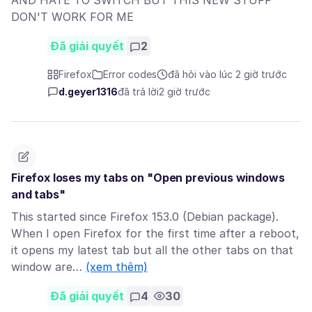
AND HATE TO SWITCH BUT THIS NEW STUFF
DON'T WORK FOR ME
Đã giải quyết
2
Firefox
Error codes
đã hỏi vào lúc 2 giờ trước
d.geyer1316
đã trả lời
2 giờ trước
Firefox loses my tabs on "Open previous windows
and tabs"
This started since Firefox 153.0 (Debian package).
When I open Firefox for the first time after a reboot,
it opens my latest tab but all the other tabs on that
window are…
(xem thêm)
Đã giải quyết
4
30