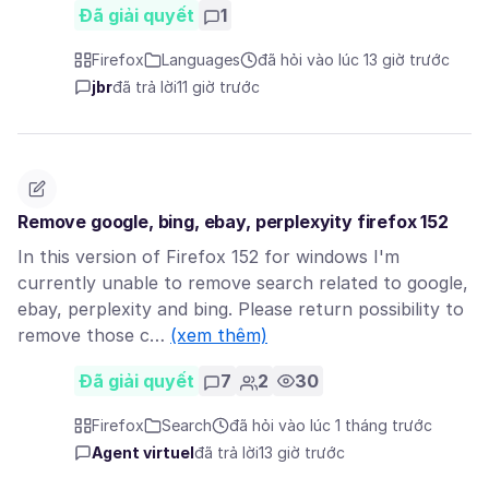
Đã giải quyết
1
Firefox
Languages
đã hỏi vào lúc 13 giờ trước
jbr
đã trả lời
11 giờ trước
Remove google, bing, ebay, perplexyity firefox 152
In this version of Firefox 152 for windows I'm
currently unable to remove search related to google,
ebay, perplexity and bing. Please return possibility to
remove those c…
(xem thêm)
Đã giải quyết
7
2
30
Firefox
Search
đã hỏi vào lúc 1 tháng trước
Agent virtuel
đã trả lời
13 giờ trước