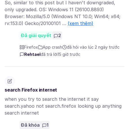
So, similar to this post but I haven't downgraded,
only upgraded. OS: Windows 11 (26100.8893)
Browser: Mozilla/5.0 (Windows NT 10.0; Win64; x64;
rv:153.0) Gecko/20100101 …
(xem thêm)
Đã giải quyết
2
Firefox
App crash
đã hỏi vào lúc 2 ngày trước
Rehtael
đã trả lời
15 giờ trước
search Firefox internet
when you try to search the internet it say
search.yahoo not search.firefox looking up anything
search internet
Đã khóa
1