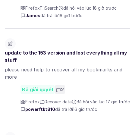
Firefox
Search
đã hỏi vào lúc 18 giờ trước
James
đã trả lời
16 giờ trước
update to the 153 version and lost everything all my
stuff
please need help to recover all my bookmarks and
more
Đã giải quyết
2
Firefox
Recover data
đã hỏi vào lúc 17 giờ trước
powerftkt810
đã trả lời
16 giờ trước