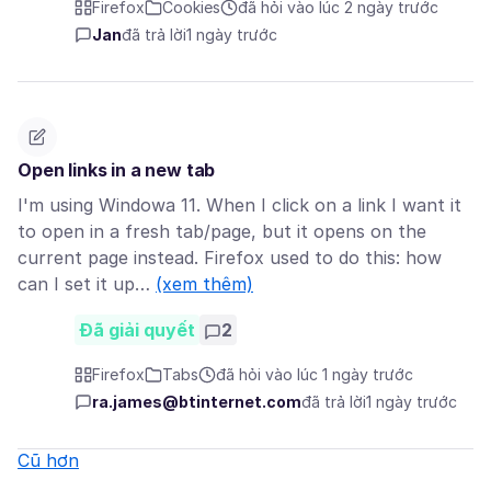
Firefox
Cookies
đã hỏi vào lúc 2 ngày trước
Jan
đã trả lời
1 ngày trước
Open links in a new tab
I'm using Windowa 11. When I click on a link I want it
to open in a fresh tab/page, but it opens on the
current page instead. Firefox used to do this: how
can I set it up…
(xem thêm)
Đã giải quyết
2
Firefox
Tabs
đã hỏi vào lúc 1 ngày trước
ra.james@btinternet.com
đã trả lời
1 ngày trước
Cũ hơn