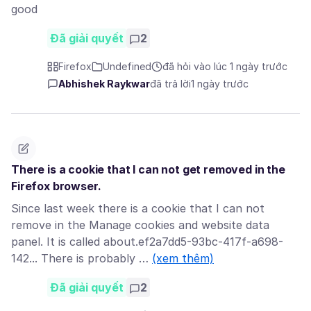
good
Đã giải quyết
2
Firefox
Undefined
đã hỏi vào lúc 1 ngày trước
Abhishek Raykwar
đã trả lời
1 ngày trước
There is a cookie that I can not get removed in the
Firefox browser.
Since last week there is a cookie that I can not
remove in the Manage cookies and website data
panel. It is called about.ef2a7dd5-93bc-417f-a698-
142... There is probably …
(xem thêm)
Đã giải quyết
2