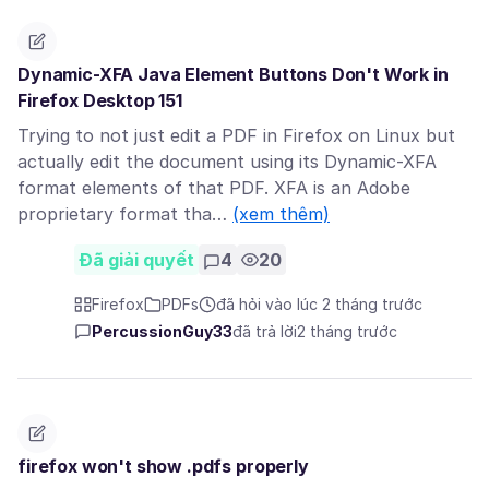
Dynamic-XFA Java Element Buttons Don't Work in
Firefox Desktop 151
Trying to not just edit a PDF in Firefox on Linux but
actually edit the document using its Dynamic-XFA
format elements of that PDF. XFA is an Adobe
proprietary format tha…
(xem thêm)
Đã giải quyết
4
20
Firefox
PDFs
đã hỏi vào lúc 2 tháng trước
PercussionGuy33
đã trả lời
2 tháng trước
firefox won't show .pdfs properly