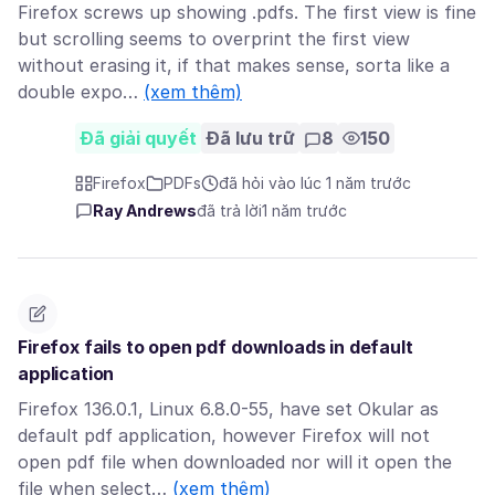
Firefox screws up showing .pdfs. The first view is fine
but scrolling seems to overprint the first view
without erasing it, if that makes sense, sorta like a
double expo…
(xem thêm)
Đã giải quyết
Đã lưu trữ
8
150
Firefox
PDFs
đã hỏi vào lúc 1 năm trước
Ray Andrews
đã trả lời
1 năm trước
Firefox fails to open pdf downloads in default
application
Firefox 136.0.1, Linux 6.8.0-55, have set Okular as
default pdf application, however Firefox will not
open pdf file when downloaded nor will it open the
file when select…
(xem thêm)