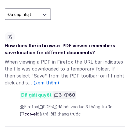
How does the in browser PDF viewer remembers
save location for different documents?
When viewing a PDF in Firefox the URL bar indicates
the file was downloaded to a temporary folder. If I
then select "Save" from the PDF toolbar; or if I right
click and s…
(xem thêm)
Đã giải quyết
3
60
Firefox
PDFs
đã hỏi vào lúc 3 tháng trước
cor-el
đã trả lời
3 tháng trước