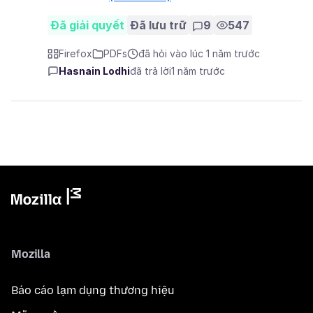
Đã giải quyết
Đã lưu trữ
9
547
Firefox
PDFs
đã hỏi vào lúc 1 năm trước
Hasnain Lodhi
đã trả lời
1 năm trước
Mozilla
Báo cáo lạm dụng thương hiệu