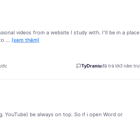
sional videos from a website I study with. I'll be in a place
 to …
(xem thêm)
rước
TyDraniu
đã trả lời
3 năm tr
g. YouTube) be always on top. So if i open Word or