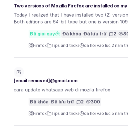
Two versions of Mozilla Firefox are installed on my
Today I realized that I have installed two (2) versi
Both editions are 64-bit type but one is version 109
Đã giải quyết
Đã khóa
Đã lưu trữ
2
8
Firefox
Tips and tricks
đã hỏi vào lúc 2 năm t
[email removed]@gmail.com
cara update whatsaap web di mozila firefox
Đã khóa
Đã lưu trữ
2
300
Firefox
Tips and tricks
đã hỏi vào lúc 5 năm t