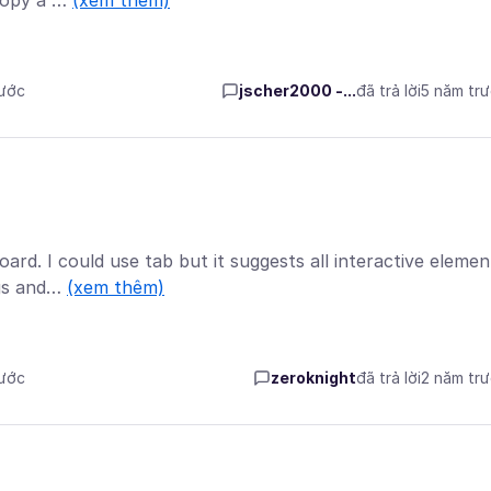
 copy a …
(xem thêm)
rước
jscher2000 -...
đã trả lời
5 năm tr
ard. I could use tab but it suggests all interactive elemen
ngs and…
(xem thêm)
rước
zeroknight
đã trả lời
2 năm tr