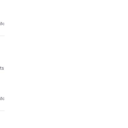
ước
ts
ước