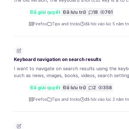
the old version, the keyboard shortcut key is a to
Đã giải quyết
Đã lưu trữ
18
761
Firefox
Tips and tricks
đã hỏi vào lúc 5 năm t
Keyboard navigation on search results
I want to navigate on search results using the keybo
such as news, images, books, videos, search setti
Đã giải quyết
Đã lưu trữ
2
358
Firefox
Tips and tricks
đã hỏi vào lúc 2 năm t