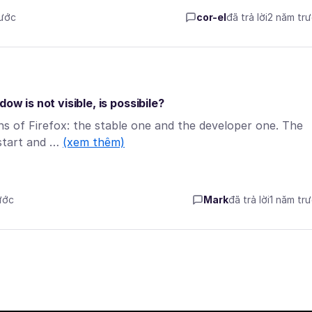
rước
cor-el
đã trả lời
2 năm tr
ow is not visible, is possibile?
ons of Firefox: the stable one and the developer one. The
 start and …
(xem thêm)
ước
Mark
đã trả lời
1 năm tr