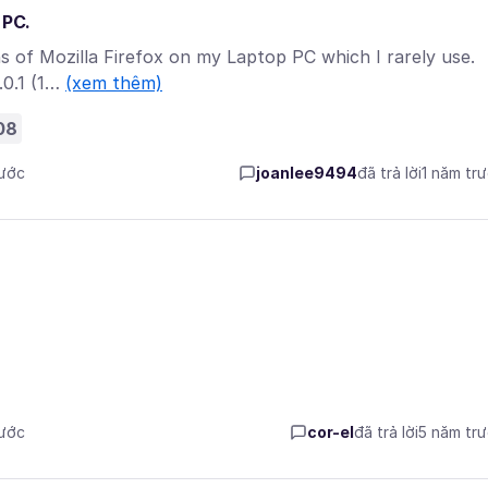
 PC.
ons of Mozilla Firefox on my Laptop PC which I rarely use.
.0.1 (1…
(xem thêm)
08
rước
joanlee9494
đã trả lời
1 năm tr
rước
cor-el
đã trả lời
5 năm tr