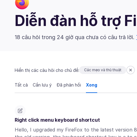
Diễn đàn hỗ trợ F
18 câu hỏi trong 24 giờ qua chưa có câu trả lời.
Hiển thị các câu hỏi cho chủ đề:
Các mẹo và thủ thuật
Tất cả
Cần lưu ý
Đã phản hồi
Xong
Right click menu keyboard shortcut
Hello, I upgraded my FireFox to the latest version 