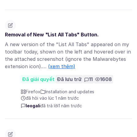
Removal of New "List All Tabs" Button.
A new version of the "List All Tabs" appeared on my
toolbar today, shown on the left and hovered over in
the attached screenshot (ignore the Malwarebytes
extension icon).…
(xem thêm)
Đã giải quyết
Đã lưu trữ
11
1608
Firefox
Installation and updates
đã hỏi vào lúc 1 năm trước
leogali
đã trả lời
1 năm trước