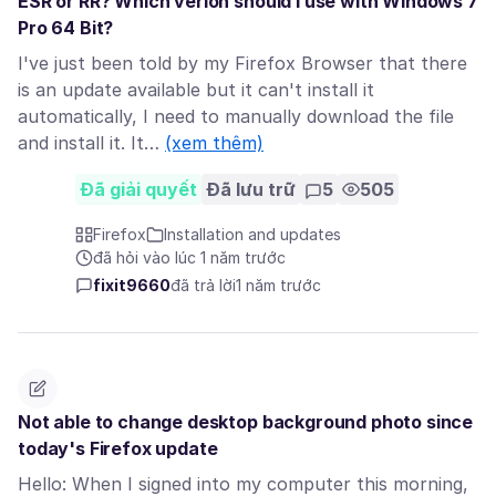
ESR or RR? Which verion should I use with Windows 7
Pro 64 Bit?
I've just been told by my Firefox Browser that there
is an update available but it can't install it
automatically, I need to manually download the file
and install it. It…
(xem thêm)
Đã giải quyết
Đã lưu trữ
5
505
Firefox
Installation and updates
đã hỏi vào lúc 1 năm trước
fixit9660
đã trả lời
1 năm trước
Not able to change desktop background photo since
today's Firefox update
Hello: When I signed into my computer this morning,