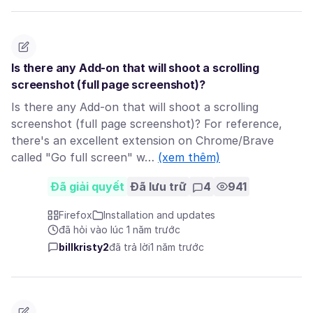
Is there any Add-on that will shoot a scrolling
screenshot (full page screenshot)?
Is there any Add-on that will shoot a scrolling
screenshot (full page screenshot)? For reference,
there's an excellent extension on Chrome/Brave
called "Go full screen" w…
(xem thêm)
Đã giải quyết
Đã lưu trữ
4
941
Firefox
Installation and updates
đã hỏi vào lúc 1 năm trước
billkristy2
đã trả lời
1 năm trước