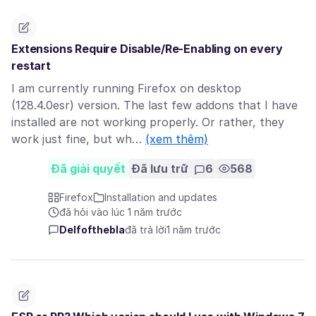
Extensions Require Disable/Re-Enabling on every
restart
I am currently running Firefox on desktop
(128.4.0esr) version. The last few addons that I have
installed are not working properly. Or rather, they
work just fine, but wh…
(xem thêm)
Đã giải quyết
Đã lưu trữ
6
568
Firefox
Installation and updates
đã hỏi vào lúc 1 năm trước
Delfofthebla
đã trả lời
1 năm trước