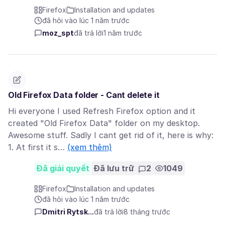
Firefox
Installation and updates
đã hỏi vào lúc 1 năm trước
moz_spt
đã trả lời
1 năm trước
Old Firefox Data folder - Cant delete it
Hi everyone I used Refresh Firefox option and it
created "Old Firefox Data" folder on my desktop.
Awesome stuff. Sadly I cant get rid of it, here is why:
1. At first it s…
(xem thêm)
Đã giải quyết
Đã lưu trữ
2
1049
Firefox
Installation and updates
đã hỏi vào lúc 1 năm trước
Dmitri Rytsk...
đã trả lời
8 tháng trước