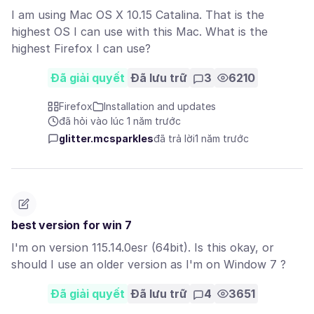
I am using Mac OS X 10.15 Catalina. That is the
highest OS I can use with this Mac. What is the
highest Firefox I can use?
Đã giải quyết
Đã lưu trữ
3
6210
Firefox
Installation and updates
đã hỏi vào lúc 1 năm trước
glitter.mcsparkles
đã trả lời
1 năm trước
best version for win 7
I'm on version 115.14.0esr (64bit). Is this okay, or
should I use an older version as I'm on Window 7 ?
Đã giải quyết
Đã lưu trữ
4
3651