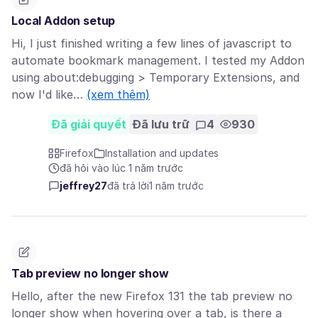
Local Addon setup
Hi, I just finished writing a few lines of javascript to
automate bookmark management. I tested my Addon
using about:debugging > Temporary Extensions, and
now I'd like…
(xem thêm)
Đã giải quyết
Đã lưu trữ
4
930
Firefox
Installation and updates
đã hỏi vào lúc 1 năm trước
jeffrey27
đã trả lời
1 năm trước
Tab preview no longer show
Hello, after the new Firefox 131 the tab preview no
longer show when hovering over a tab, is there a