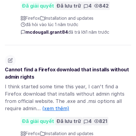
Đã giải quyết
Đã lưu trữ
4
842
Firefox
Installation and updates
đã hỏi vào lúc 1 năm trước
mcdougall.grant84
đã trả lời
1 năm trước
Cannot find a Firefox download that installs without
admin rights
I think started some time this year, I can't find a
Firefox download that installs without admin rights
from official website. The .exe and .msi options all
require admin…
(xem thêm)
Đã giải quyết
Đã lưu trữ
4
821
Firefox
Installation and updates