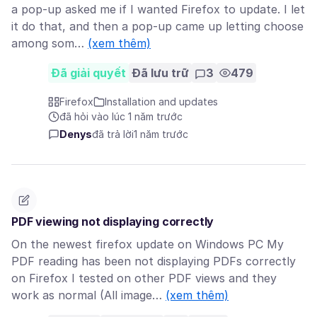
a pop-up asked me if I wanted Firefox to update. I let
it do that, and then a pop-up came up letting choose
among som…
(xem thêm)
Đã giải quyết
Đã lưu trữ
3
479
Firefox
Installation and updates
đã hỏi vào lúc 1 năm trước
Denys
đã trả lời
1 năm trước
PDF viewing not displaying correctly
On the newest firefox update on Windows PC My
PDF reading has been not displaying PDFs correctly
on Firefox I tested on other PDF views and they
work as normal (All image…
(xem thêm)