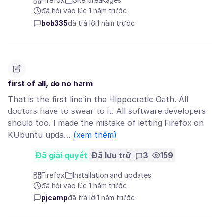
Firefox
Site breakages
đã hỏi vào lúc 1 năm trước
bob335
đã trả lời
1 năm trước
first of all, do no harm
That is the first line in the Hippocratic Oath. All
doctors have to swear to it. All software developers
should too. I made the mistake of letting Firefox on
KUbuntu upda…
(xem thêm)
Đã giải quyết
Đã lưu trữ
3
159
Firefox
Installation and updates
đã hỏi vào lúc 1 năm trước
pjcamp
đã trả lời
1 năm trước