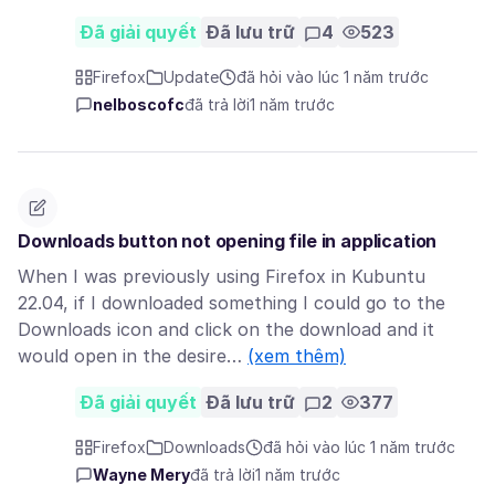
Đã giải quyết
Đã lưu trữ
4
523
Firefox
Update
đã hỏi vào lúc 1 năm trước
nelboscofc
đã trả lời
1 năm trước
Downloads button not opening file in application
When I was previously using Firefox in Kubuntu
22.04, if I downloaded something I could go to the
Downloads icon and click on the download and it
would open in the desire…
(xem thêm)
Đã giải quyết
Đã lưu trữ
2
377
Firefox
Downloads
đã hỏi vào lúc 1 năm trước
Wayne Mery
đã trả lời
1 năm trước