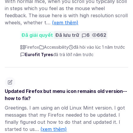
With normal mice, when you scroll you typically scoll
in steps which you feel as the mouse wheel
feedback. The issue here is with high resolution scroll
wheels, whether t…
(xem thêm)
Đã giải quyết
Đã lưu trữ
6
662
Firefox
Accessibility
đã hỏi vào lúc 1 năm trước
Eurofit Tyres
đã trả lời
1 năm trước
Updated Firefox but menu icon remains old version--
how to fix?
Greetings. I am using an old Linux Mint version. I got
messages that my Firefox needed to be updated. I
finally figured out how to do that and updated it. I
started to us…
(xem thêm)