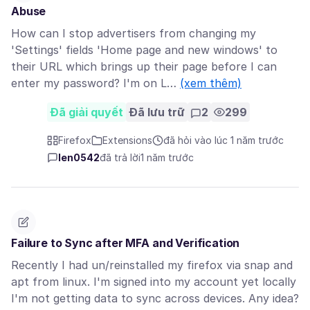
Abuse
How can I stop advertisers from changing my
'Settings' fields 'Home page and new windows' to
their URL which brings up their page before I can
enter my password? I'm on L…
(xem thêm)
Đã giải quyết
Đã lưu trữ
2
299
Firefox
Extensions
đã hỏi vào lúc 1 năm trước
len0542
đã trả lời
1 năm trước
Failure to Sync after MFA and Verification
Recently I had un/reinstalled my firefox via snap and
apt from linux. I'm signed into my account yet locally
I'm not getting data to sync across devices. Any idea?