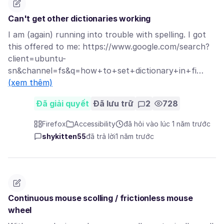
Can't get other dictionaries working
I am (again) running into trouble with spelling. I got
this offered to me: https://www.google.com/search?
client=ubuntu-
sn&channel=fs&q=how+to+set+dictionary+in+fi…
(xem thêm)
Đã giải quyết
Đã lưu trữ
2
728
Firefox
Accessibility
đã hỏi vào lúc 1 năm trước
shykitten55
đã trả lời
1 năm trước
Continuous mouse scolling / frictionless mouse
wheel