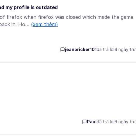
d my profile is outdated
n of firefox when firefox was closed which made the game
b back in. Ho…
(xem thêm)
jeanbricker101
đã trả lời
4 ngày tr
Paul
đã trả lời
6 ngày tr