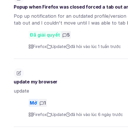
Popup when Firefox was closed forced a tab out an
Pop up notification for an outdated profile/versio
tab out and I couldn't move until I was able to ta
Đã giải quyết
5
Firefox
Update
đã hỏi vào lúc 1 tuần trước
update my browser
update
Mở
1
Firefox
Update
đã hỏi vào lúc 6 ngày trước