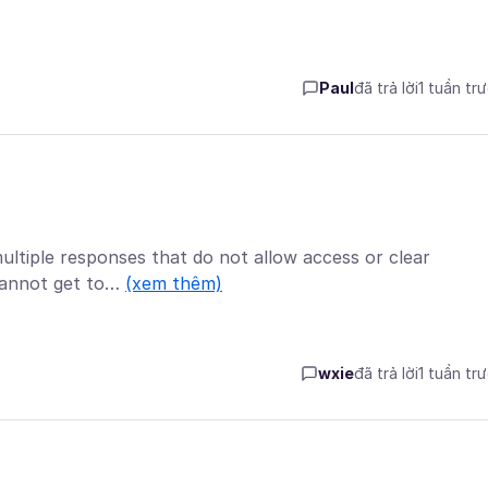
Paul
đã trả lời
1 tuần tr
multiple responses that do not allow access or clear
 cannot get to…
(xem thêm)
wxie
đã trả lời
1 tuần tr