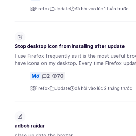
Firefox
Update
đã hỏi vào lúc 1 tuần trước
Stop desktop icon from installing after update
I use Firefox frequently as it is the most useful br
have icons on my desktop. Every time Firefox updat
Mở
2
70
Firefox
Update
đã hỏi vào lúc 2 tháng trước
adbob raidar
plase up date the brozar