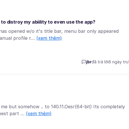
to distroy my abiility to even use the app?
has opened w/o it's title bar, menu bar only appeared
manual profile r…
(xem thêm)
jbr
đã trả lời
6 ngày tr
 me but somehow .. to 140.11.Oesr(64-bit) Its completely
 best part …
(xem thêm)