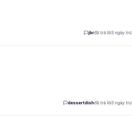
jbr
đã trả lời
3 ngày tr
dessertdish
đã trả lời
3 ngày tr