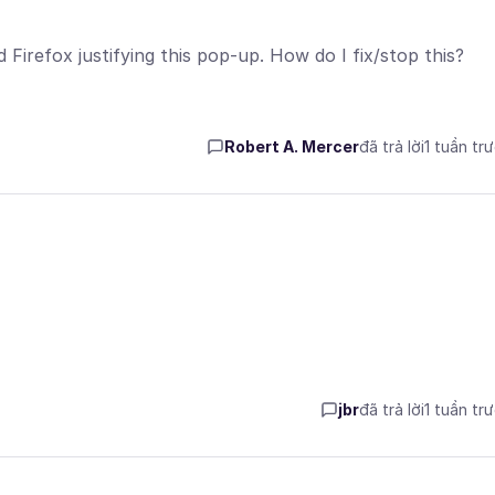
Firefox justifying this pop-up. How do I fix/stop this?
Robert A. Mercer
đã trả lời
1 tuần tr
jbr
đã trả lời
1 tuần tr