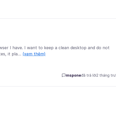
owser I have. I want to keep a clean desktop and do not
es, it pla…
(xem thêm)
mspone
đã trả lời
2 tháng tr