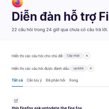
Diễn đàn hỗ trợ F
22 câu hỏi trong 24 giờ qua chưa có câu trả lời
Hiển thị các câu hỏi cho chủ đề:
Cập nhật
Hiển thị các câu hỏi được đánh dấu:
update
Tất cả
Cần lưu ý
Đã phản hồi
Xong
this firefox ask uptodate the fire fox