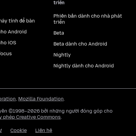
triển
Phiên bản dành cho nhà phát
máy tính để bàn
triển
cho Android
Beta
cho iOS
Beta dành cho Android
Focus
Nightly
Nightly dành cho Android
oration
,
Mozilla Foundation
.
quyền ©1998–2026 bởi những người đóng góp cho
y phép Creative Commons
.
ư
Cookie
Liên hệ