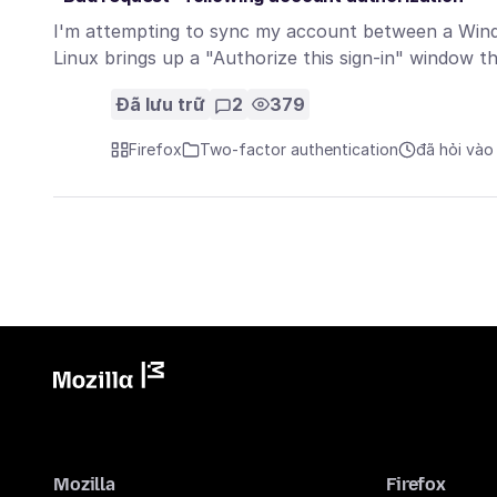
I'm attempting to sync my account between a Wind
Linux brings up a "Authorize this sign-in" window
Đã lưu trữ
2
379
Firefox
Two-factor authentication
đã hỏi vào
Mozilla
Firefox