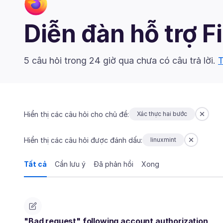
Diễn đàn hỗ trợ F
5 câu hỏi trong 24 giờ qua chưa có câu trả lời.
T
Hiển thị các câu hỏi cho chủ đề:
Xác thực hai bước
Hiển thị các câu hỏi được đánh dấu:
linuxmint
Tất cả
Cần lưu ý
Đã phản hồi
Xong
"Bad request" following account authorization