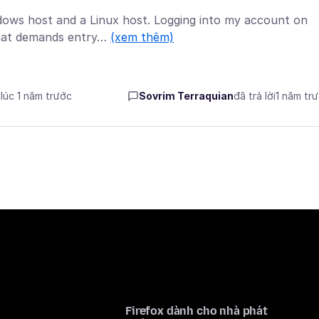
ows host and a Linux host. Logging into my account on
 that demands entry…
(xem thêm)
 lúc 1 năm trước
Sovrim Terraquian
đã trả lời
1 năm tr
Firefox dành cho nhà phát