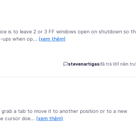
ice is to leave 2 or 3 FF windows open on shutdown so th
ot-ups when op…
(xem thêm)
stevenartigas
đã trả lời
1 năm tr
 grab a tab to move it to another position or to a new
the cursor doe…
(xem thêm)