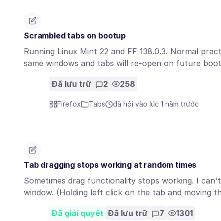
Scrambled tabs on bootup
Running Linux Mint 22 and FF 138.0.3. Normal pract
same windows and tabs will re-open on future bo
Đã lưu trữ
2
258
Firefox
Tabs
đã hỏi vào lúc 1 năm trước
Tab dragging stops working at random times
Sometimes drag functionality stops working. I can't
window. (Holding left click on the tab and moving 
Đã giải quyết
Đã lưu trữ
7
1301