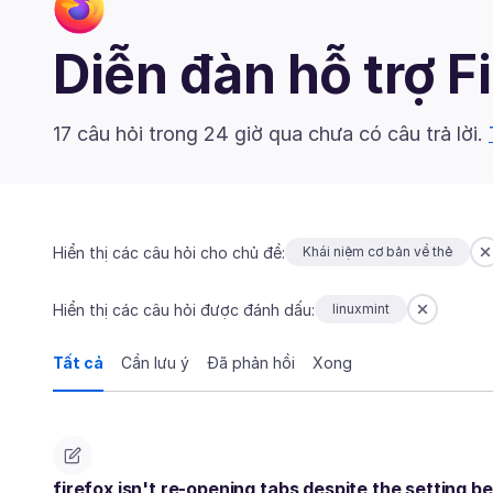
Diễn đàn hỗ trợ F
17 câu hỏi trong 24 giờ qua chưa có câu trả lời.
Hiển thị các câu hỏi cho chủ đề:
Khái niệm cơ bản về thẻ
Hiển thị các câu hỏi được đánh dấu:
linuxmint
Tất cả
Cần lưu ý
Đã phản hồi
Xong
firefox isn't re-opening tabs despite the setting b