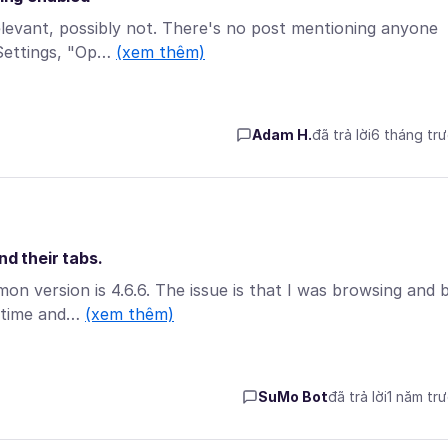
levant, possibly not. There's no post mentioning anyone
 Settings, "Op…
(xem thêm)
Adam H.
đã trả lời
6 tháng tr
nd their tabs.
n version is 4.6.6. The issue is that I was browsing and 
metime and…
(xem thêm)
SuMo Bot
đã trả lời
1 năm tr