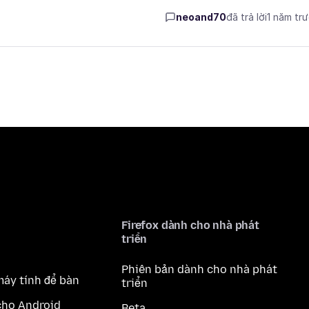
neoand70
đã trả lời
1 năm tr
Firefox dành cho nhà phát
triển
Phiên bản dành cho nhà phát
máy tính để bàn
triển
cho Android
Beta