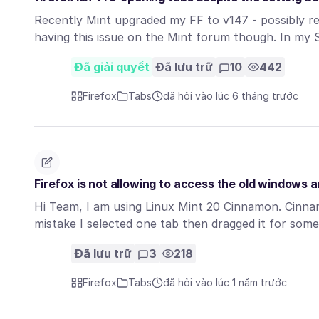
Recently Mint upgraded my FF to v147 - possibly re
having this issue on the Mint forum though. In my
Đã giải quyết
Đã lưu trữ
10
442
Firefox
Tabs
đã hỏi vào lúc 6 tháng trước
Firefox is not allowing to access the old windows a
Hi Team, I am using Linux Mint 20 Cinnamon. Cinnamo
mistake I selected one tab then dragged it for so
Đã lưu trữ
3
218
Firefox
Tabs
đã hỏi vào lúc 1 năm trước