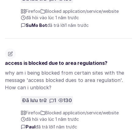
Firefox
Blocked application/service/website
đã hỏi vào lúc 1 năm trước
SuMo Bot
đã trả lời
1 năm trước
access is blocked due to area regulations?
why am i being blocked from certain sites with the
message 'access blocked dues to area regulation'.
How can i unblock?
Đã lưu trữ
1
130
Firefox
Blocked application/service/website
đã hỏi vào lúc 1 năm trước
Paul
đã trả lời
1 năm trước