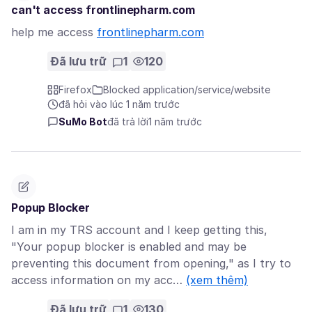
can't access frontlinepharm.com
help me access
frontlinepharm.com
Đã lưu trữ
1
120
Firefox
Blocked application/service/website
đã hỏi vào lúc 1 năm trước
SuMo Bot
đã trả lời
1 năm trước
Popup Blocker
I am in my TRS account and I keep getting this,
"Your popup blocker is enabled and may be
preventing this document from opening," as I try to
access information on my acc…
(xem thêm)
Đã lưu trữ
1
130