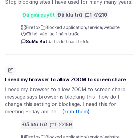
Stop blocking sites I have used for many many years!
Đã giải quyết
Đã lưu trữ
1
210
Firefox
Blocked application/service/website
đã hỏi vào lúc 1 năm trước
SuMo Bot
đã trả lời
1 năm trước
I need my browser to allow ZOOM to screen share
I need my browser to allow ZOOM to screen share.
message says browser is blocking this -how do I
change this setting or blockage. I need this for
meeting Friday am. th…
(xem thêm)
Đã lưu trữ
1
159
Firefox
Blocked application/service/website