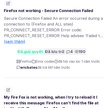
Firefox not working - Secure Connection Failed
Secure Connection Failed An error occurred during a
connection to (Firefox and ALL sites)
PR_CONNECT_RESET_ERROR Error code:
PR_CONNECT_RESET_ERROR Help advises 'Failed t…
(xem thêm)
Đã giải quyết
Đã lưu trữ
4
190
Firefox
Error codes
đã hỏi vào lúc 1 năm trước
ericbates
đã trả lời
1 năm trước
My Fire Fox is not working, when I try to reload it I
receive this message: Firefox can’t find the file at