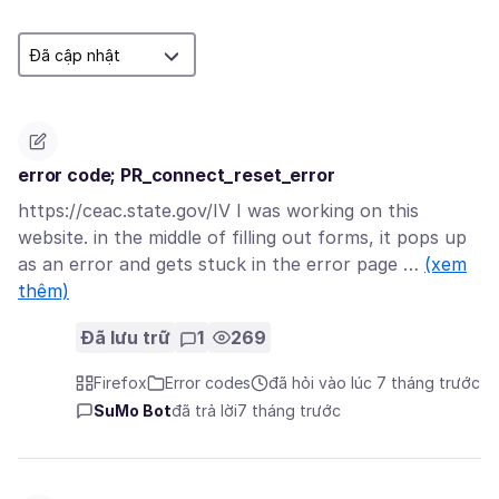
error code; PR_connect_reset_error
https://ceac.state.gov/IV I was working on this
website. in the middle of filling out forms, it pops up
as an error and gets stuck in the error page …
(xem
thêm)
Đã lưu trữ
1
269
Firefox
Error codes
đã hỏi vào lúc 7 tháng trước
SuMo Bot
đã trả lời
7 tháng trước