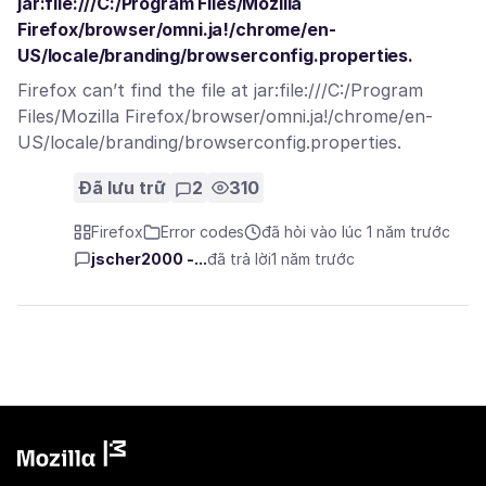
jar:file:///C:/Program Files/Mozilla
Firefox/browser/omni.ja!/chrome/en-
US/locale/branding/browserconfig.properties.
Firefox can’t find the file at jar:file:///C:/Program
Files/Mozilla Firefox/browser/omni.ja!/chrome/en-
US/locale/branding/browserconfig.properties.
Đã lưu trữ
2
310
Firefox
Error codes
đã hỏi vào lúc 1 năm trước
jscher2000 -...
đã trả lời
1 năm trước