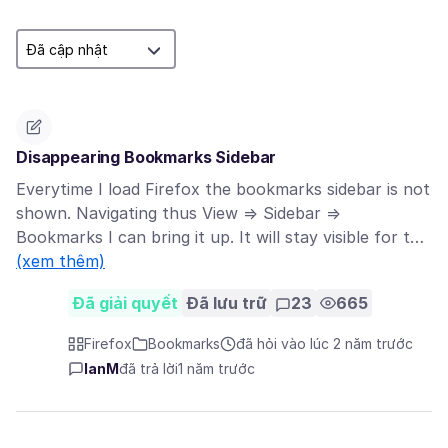
Disappearing Bookmarks Sidebar
Everytime I load Firefox the bookmarks sidebar is not
shown. Navigating thus View => Sidebar =>
Bookmarks I can bring it up. It will stay visible for t…
(xem thêm)
Đã giải quyết
Đã lưu trữ
23
665
Firefox
Bookmarks
đã hỏi vào lúc 2 năm trước
IanM
đã trả lời
1 năm trước