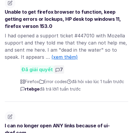
Unable to get firefox browser to function, keep
getting errors or lockups, HP desk top windows 11,
firefox verson 153.0
I had opened a support ticket #447010 with Mozella
support and they told me that they can not help me,
and sent me here. I am "dead in the water" so to
speak. It appears …
(xem thêm)
Đã giải quyết
7
Firefox
Error codes
đã hỏi vào lúc 1 tuần trước
rtebge
đã trả lời
1 tuần trước
I can no longer open ANY links because of ui-
dref.com