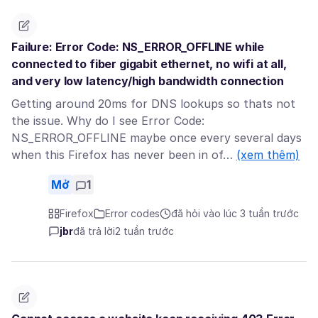
Failure: Error Code: NS_ERROR_OFFLINE while
connected to fiber gigabit ethernet, no wifi at all,
and very low latency/high bandwidth connection
Getting around 20ms for DNS lookups so thats not
the issue. Why do I see Error Code:
NS_ERROR_OFFLINE maybe once every several days
when this Firefox has never been in of…
(xem thêm)
Mở
1
Firefox
Error codes
đã hỏi vào lúc 3 tuần trước
jbr
đã trả lời
2 tuần trước