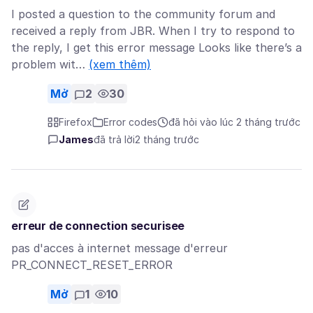
I posted a question to the community forum and
received a reply from JBR. When I try to respond to
the reply, I get this error message Looks like there’s a
problem wit…
(xem thêm)
Mở
2
30
Firefox
Error codes
đã hỏi vào lúc 2 tháng trước
James
đã trả lời
2 tháng trước
erreur de connection securisee
pas d'acces à internet message d'erreur
PR_CONNECT_RESET_ERROR
Mở
1
10