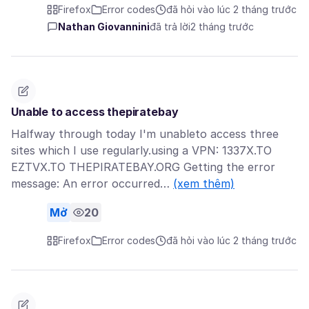
Firefox
Error codes
đã hỏi vào lúc 2 tháng trước
Nathan Giovannini
đã trả lời
2 tháng trước
Unable to access thepiratebay
Halfway through today I'm unableto access three
sites which I use regularly.using a VPN: 1337X.TO
EZTVX.TO THEPIRATEBAY.ORG Getting the error
message: An error occurred…
(xem thêm)
Mở
20
Firefox
Error codes
đã hỏi vào lúc 2 tháng trước