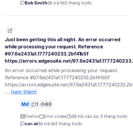
Bob Smith
đã trả lời
3 tháng trước
Just been getting this all night. An error occurred
while processing your request. Reference
#97.6e2431a1.1777240233.2bf41b5f
https://errors.edgesuite.net/97.6e2431a1.1777240233
An error occurred while processing your request.
Reference #97.6e2431a1.1777240233.2bf41b5f
https://errors.edgesuite.net/97.6e2431a1.1777240233.2b
…
(xem thêm)
Mở
1
60
Firefox
Error codes
đã hỏi vào lúc 3 tháng trước
cor-el
đã trả lời
3 tháng trước