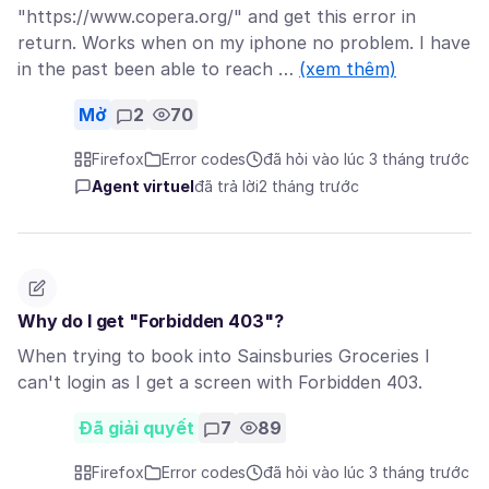
"https://www.copera.org/" and get this error in
return. Works when on my iphone no problem. I have
in the past been able to reach …
(xem thêm)
Mở
2
70
Firefox
Error codes
đã hỏi vào lúc 3 tháng trước
Agent virtuel
đã trả lời
2 tháng trước
Why do I get "Forbidden 403"?
When trying to book into Sainsburies Groceries I
can't login as I get a screen with Forbidden 403.
Đã giải quyết
7
89
Firefox
Error codes
đã hỏi vào lúc 3 tháng trước