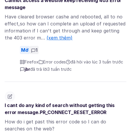
Cannot access a website keep receiving 403 Error
message
Have cleared browser cashe and rebooted, all to no
effect,so how can I complete an upload of requested
information if I can't get through and keep getting
the 403 error m…
(xem thêm)
Mở
1
Firefox
Error codes
đã hỏi vào lúc 3 tuần trước
jbr
đã trả lời
3 tuần trước
I cant do any kind of search without getting this
error message.PR_CONNECT_RESET_ERROR
How do i get past this error code so I can do
searches on the web?