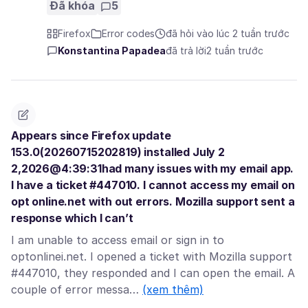
Đã khóa
5
Firefox
Error codes
đã hỏi vào lúc 2 tuần trước
Konstantina Papadea
đã trả lời
2 tuần trước
Appears since Firefox update
153.0(20260715202819) installed July 2
2,2026@4:39:31had many issues with my email app.
I have a ticket #447010. I cannot access my email on
opt online.net with out errors. Mozilla support sent a
response which I can’t
I am unable to access email or sign in to
optonlinei.net. I opened a ticket with Mozilla support
#447010, they responded and I can open the email. A
couple of error messa…
(xem thêm)