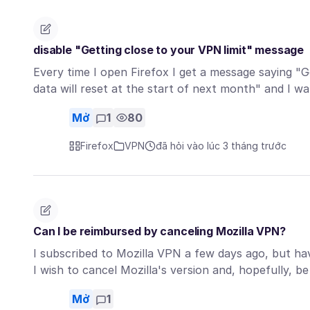
disable "Getting close to your VPN limit" message
Every time I open Firefox I get a message saying "G
data will reset at the start of next month" and I 
Mở
1
80
Firefox
VPN
đã hỏi vào lúc 3 tháng trước
Can I be reimbursed by canceling Mozilla VPN?
I subscribed to Mozilla VPN a few days ago, but hav
I wish to cancel Mozilla's version and, hopefully, 
Mở
1