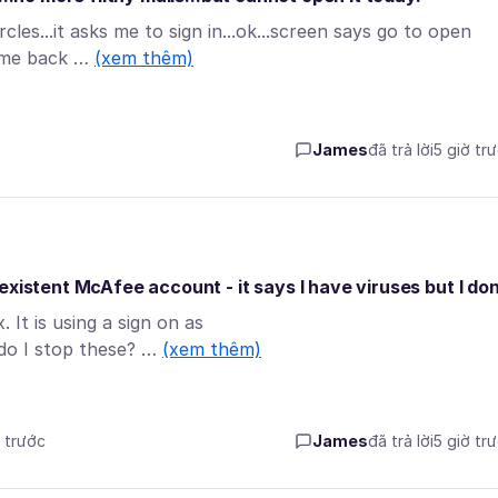
cles...it asks me to sign in...ok...screen says go to open
s me back …
(xem thêm)
James
đã trả lời
5 giờ tr
xistent McAfee account - it says I have viruses but I don
 It is using a sign on as
do I stop these? …
(xem thêm)
ờ trước
James
đã trả lời
5 giờ tr