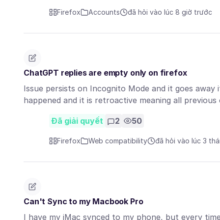
Firefox
Accounts
đã hỏi vào lúc 8 giờ trước
ChatGPT replies are empty only on firefox
Issue persists on Incognito Mode and it goes away if 
happened and it is retroactive meaning all previou
Đã giải quyết
2
50
Firefox
Web compatibility
đã hỏi vào lúc 3 th
Can't Sync to my Macbook Pro
I have my iMac synced to my phone, but every time 