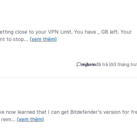
etting close to your VPN Limit. You have _ GB left. Your
want to stop…
(xem thêm)
mjbrm
đã trả lời
3 tháng tr
e now learned that I can get Bitdefender's version for fr
be reim…
(xem thêm)