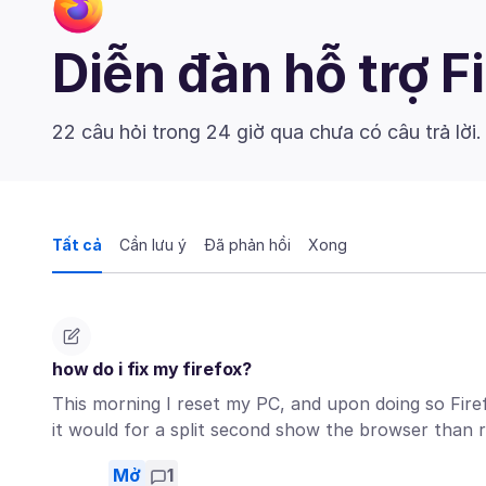
Diễn đàn hỗ trợ F
22 câu hỏi trong 24 giờ qua chưa có câu trả lời
Tất cả
Cần lưu ý
Đã phản hồi
Xong
how do i fix my firefox?
This morning I reset my PC, and upon doing so Firef
it would for a split second show the browser than 
Mở
1