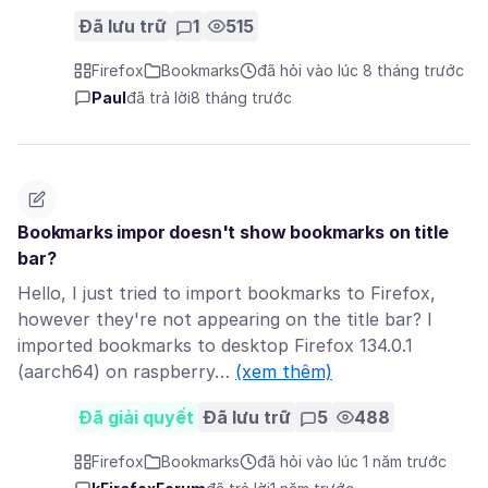
Đã lưu trữ
1
515
Firefox
Bookmarks
đã hỏi vào lúc 8 tháng trước
Paul
đã trả lời
8 tháng trước
Bookmarks impor doesn't show bookmarks on title
bar?
Hello, I just tried to import bookmarks to Firefox,
however they're not appearing on the title bar? I
imported bookmarks to desktop Firefox 134.0.1
(aarch64) on raspberry…
(xem thêm)
Đã giải quyết
Đã lưu trữ
5
488
Firefox
Bookmarks
đã hỏi vào lúc 1 năm trước