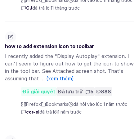
Firefox
Bookmarks
đã hỏi vào lúc 11 tháng trước
CJ
đã trả lời
11 tháng trước
how to add extension icon to toolbar
I recently added the "Display Autoplay" extension. I
can't seem to figure out how to get the icon to show
in the tool bar. See Attached acreen shot. That's
assuming that …
(xem thêm)
Đã giải quyết
Đã lưu trữ
5
888
Firefox
Bookmarks
đã hỏi vào lúc 1 năm trước
cor-el
đã trả lời
1 năm trước