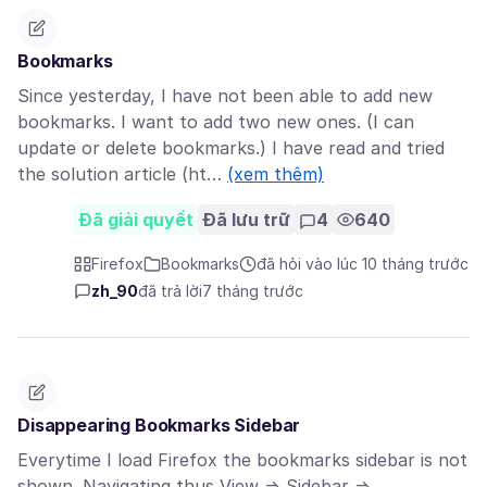
Bookmarks
Since yesterday, I have not been able to add new
bookmarks. I want to add two new ones. (I can
update or delete bookmarks.) I have read and tried
the solution article (ht…
(xem thêm)
Đã giải quyết
Đã lưu trữ
4
640
Firefox
Bookmarks
đã hỏi vào lúc 10 tháng trước
zh_90
đã trả lời
7 tháng trước
Disappearing Bookmarks Sidebar
Everytime I load Firefox the bookmarks sidebar is not
shown. Navigating thus View => Sidebar =>