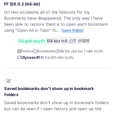
FF 129.0.2 (64-bit)
On two occasions all of the favicons for my
Bookmarks have disappeared. The only way I have
been able to restore them is to open each bookmark
using "Open All in Tabs" fo…
(xem thêm)
Đã giải quyết
Đã lưu trữ
7
1211
Firefox
Bookmarks
đã hỏi vào lúc 1 năm trước
Ulysses41
đã trả lời
1 năm trước
Saved bookmarks don't show up in bookmark
folders
Saved bookmarks don't show up in bookmark folders
but can be seen if I open history and open up the