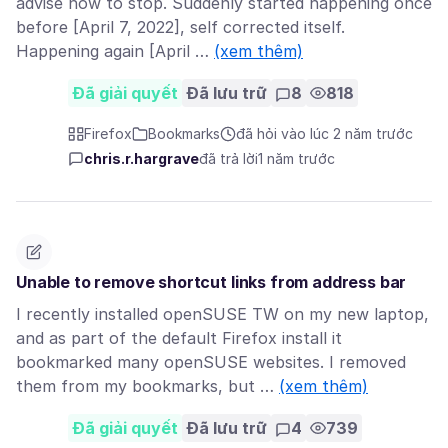
advise how to stop. Suddenly started happening once
before [April 7, 2022], self corrected itself.
Happening again [April …
(xem thêm)
Đã giải quyết
Đã lưu trữ
8
818
Firefox
Bookmarks
đã hỏi vào lúc 2 năm trước
chris.r.hargrave
đã trả lời
1 năm trước
Unable to remove shortcut links from address bar
I recently installed openSUSE TW on my new laptop,
and as part of the default Firefox install it
bookmarked many openSUSE websites. I removed
them from my bookmarks, but …
(xem thêm)
Đã giải quyết
Đã lưu trữ
4
739