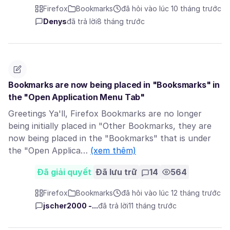
Firefox
Bookmarks
đã hỏi vào lúc 10 tháng trước
Denys
đã trả lời
8 tháng trước
Bookmarks are now being placed in "Booksmarks" in
the "Open Application Menu Tab"
Greetings Ya'll, Firefox Bookmarks are no longer
being initially placed in "Other Bookmarks, they are
now being placed in the "Bookmarks" that is under
the "Open Applica…
(xem thêm)
Đã giải quyết
Đã lưu trữ
14
564
Firefox
Bookmarks
đã hỏi vào lúc 12 tháng trước
jscher2000 -...
đã trả lời
11 tháng trước