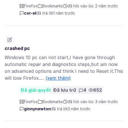
Firefox
Bookmarks
đã hỏi vào lúc 2 năm trước
cor-el
đã trả lời
1 năm trước
crashed pc
Windows 10 pc can not start,I have gone through
automatic repair and diagnostics steps,but am now
on advamced options and think I need to Reset it.This
will lose Firefox.…
(xem thêm)
Đã giải quyết
Đã lưu trữ
4
652
Firefox
Bookmarks
đã hỏi vào lúc 3 năm trước
ginnynewton
đã trả lời
3 năm trước