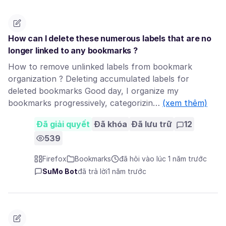
How can I delete these numerous labels that are no
longer linked to any bookmarks ?
How to remove unlinked labels from bookmark
organization ? Deleting accumulated labels for
deleted bookmarks Good day, I organize my
bookmarks progressively, categorizin…
(xem thêm)
Đã giải quyết
Đã khóa
Đã lưu trữ
12
539
Firefox
Bookmarks
đã hỏi vào lúc 1 năm trước
SuMo Bot
đã trả lời
1 năm trước