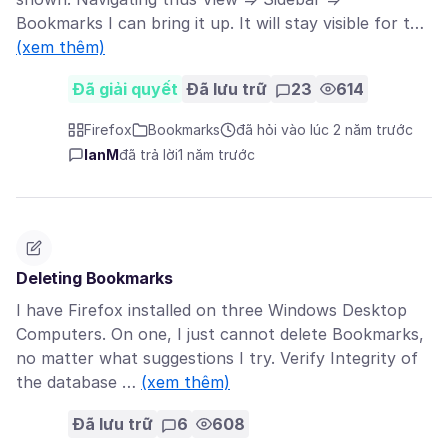
Bookmarks I can bring it up. It will stay visible for t…
(xem thêm)
Đã giải quyết
Đã lưu trữ
23
614
Firefox
Bookmarks
đã hỏi vào lúc 2 năm trước
IanM
đã trả lời
1 năm trước
Deleting Bookmarks
I have Firefox installed on three Windows Desktop
Computers. On one, I just cannot delete Bookmarks,
no matter what suggestions I try. Verify Integrity of
the database …
(xem thêm)
Đã lưu trữ
6
608