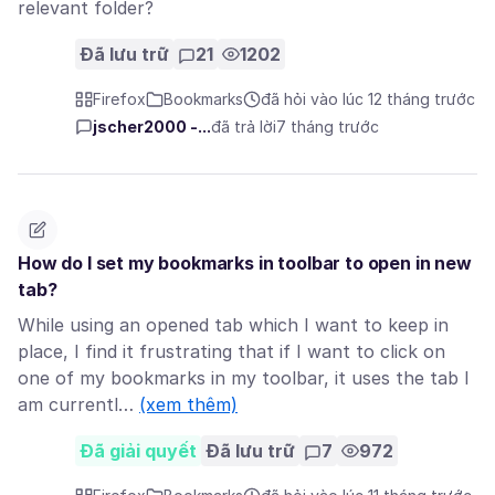
relevant folder?
Đã lưu trữ
21
1202
Firefox
Bookmarks
đã hỏi vào lúc 12 tháng trước
jscher2000 -...
đã trả lời
7 tháng trước
How do I set my bookmarks in toolbar to open in new
tab?
While using an opened tab which I want to keep in
place, I find it frustrating that if I want to click on
one of my bookmarks in my toolbar, it uses the tab I
am currentl…
(xem thêm)
Đã giải quyết
Đã lưu trữ
7
972