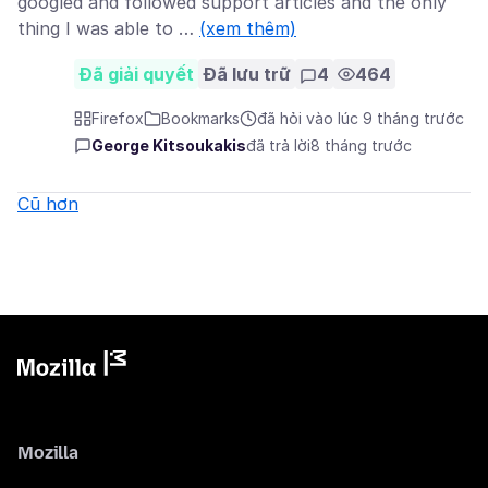
googled and followed support articles and the only
thing I was able to …
(xem thêm)
Đã giải quyết
Đã lưu trữ
4
464
Firefox
Bookmarks
đã hỏi vào lúc 9 tháng trước
George Kitsoukakis
đã trả lời
8 tháng trước
Cũ hơn
Mozilla