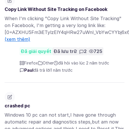
Copy Link Without Site Tracking on Facebook
When I'm clicking "Copy Link Without Site Tracking"
on Facebook, I'm getting a very long link like:
[0=AZXHU5Fm3iETylzElY4qHRw27uWnI_VbYwCYYbj6x6B
(xem thêm)
Đã giải quyết
Đã lưu trữ
2
725
Firefox
Other
đã hỏi vào lúc 2 năm trước
Paul
đã trả lời
1 năm trước
crashed pc
Windows 10 pc can not start,I have gone through
automatic repair and diagnostics steps,but am now
on advamced options and think I need to Reset it.This