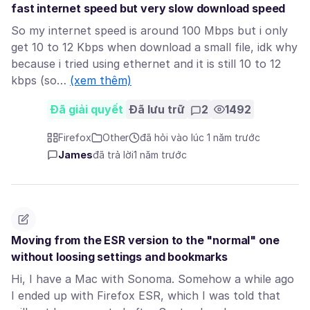
fast internet speed but very slow download speed
So my internet speed is around 100 Mbps but i only
get 10 to 12 Kbps when download a small file, idk why
because i tried using ethernet and it is still 10 to 12
kbps (so…
(xem thêm)
Đã giải quyết
Đã lưu trữ
2
1492
Firefox
Other
đã hỏi vào lúc 1 năm trước
James
đã trả lời
1 năm trước
Moving from the ESR version to the "normal" one
without loosing settings and bookmarks
Hi, I have a Mac with Sonoma. Somehow a while ago
I ended up with Firefox ESR, which I was told that