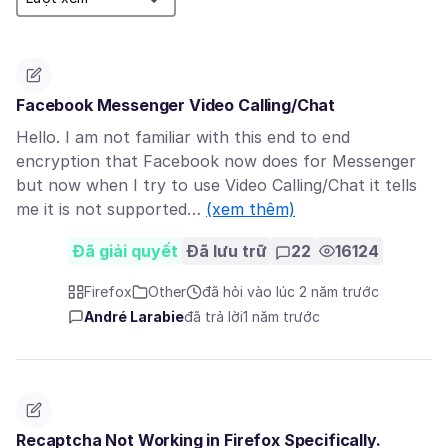
Facebook Messenger Video Calling/Chat
Hello. I am not familiar with this end to end
encryption that Facebook now does for Messenger
but now when I try to use Video Calling/Chat it tells
me it is not supported…
(xem thêm)
Đã giải quyết
Đã lưu trữ
22
16124
Firefox
Other
đã hỏi vào lúc 2 năm trước
André Larabie
đã trả lời
1 năm trước
Recaptcha Not Working in Firefox Specifically.