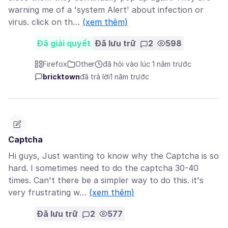
warning me of a 'system Alert' about infection or
virus. click on th…
(xem thêm)
Đã giải quyết
Đã lưu trữ
2
598
Firefox
Other
đã hỏi vào lúc 1 năm trước
bricktown
đã trả lời
1 năm trước
Captcha
Hi guys, Just wanting to know why the Captcha is so
hard. I sometimes need to do the captcha 30-40
times. Can't there be a simpler way to do this. it's
very frustrating w…
(xem thêm)
Đã lưu trữ
2
577