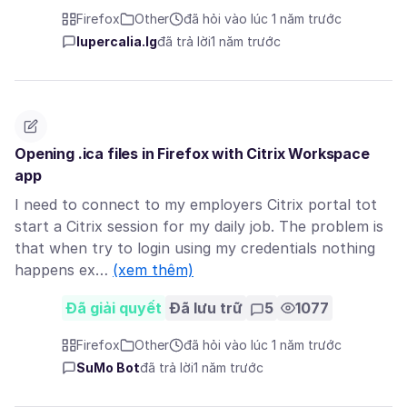
Firefox
Other
đã hỏi vào lúc 1 năm trước
lupercalia.lg
đã trả lời
1 năm trước
Opening .ica files in Firefox with Citrix Workspace
app
I need to connect to my employers Citrix portal tot
start a Citrix session for my daily job. The problem is
that when try to login using my credentials nothing
happens ex…
(xem thêm)
Đã giải quyết
Đã lưu trữ
5
1077
Firefox
Other
đã hỏi vào lúc 1 năm trước
SuMo Bot
đã trả lời
1 năm trước