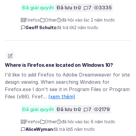
Đã giải quyết
Đã lưu trữ
7
3335
Firefox
Other
đã hỏi vào lúc 2 năm trước
Geoff Schultz
đã trả lời
2 năm trước
Where is Firefox.exe located on WIndows 10?
I'd like to add Firefox to Adobe Dreamweaver for site
design viewing. When searching Windows for
Firefox.exe I don't see it in Program Files or Program
Files (x86). Firef…
(xem thêm)
Đã giải quyết
Đã lưu trữ
7
2179
Firefox
Other
đã hỏi vào lúc 6 năm trước
AliceWyman
đã trả lời
5 năm trước