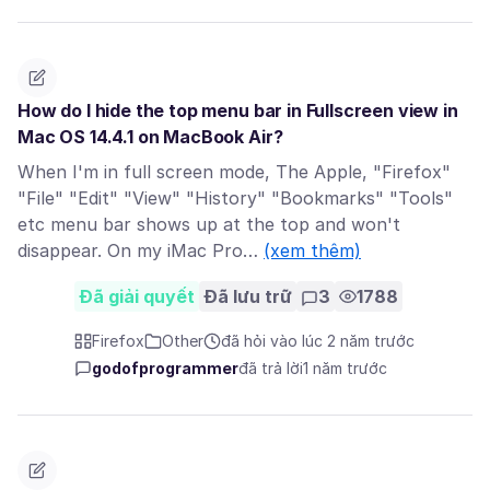
How do I hide the top menu bar in Fullscreen view in
Mac OS 14.4.1 on MacBook Air?
When I'm in full screen mode, The Apple, "Firefox"
"File" "Edit" "View" "History" "Bookmarks" "Tools"
etc menu bar shows up at the top and won't
disappear. On my iMac Pro…
(xem thêm)
Đã giải quyết
Đã lưu trữ
3
1788
Firefox
Other
đã hỏi vào lúc 2 năm trước
godofprogrammer
đã trả lời
1 năm trước