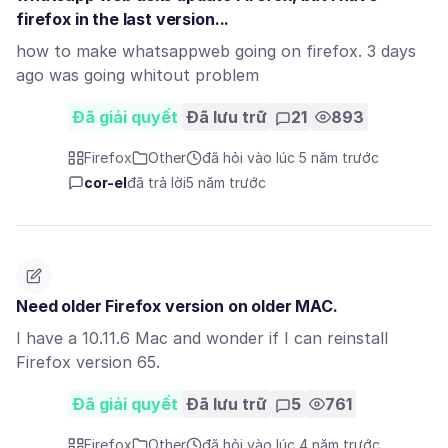
firefox in the last version...
how to make whatsappweb going on firefox. 3 days
ago was going whitout problem
Đã giải quyết
Đã lưu trữ
21
893
Firefox
Other
đã hỏi vào lúc 5 năm trước
cor-el
đã trả lời
5 năm trước
Need older Firefox version on older MAC.
I have a 10.11.6 Mac and wonder if I can reinstall
Firefox version 65.
Đã giải quyết
Đã lưu trữ
5
761
Firefox
Other
đã hỏi vào lúc 4 năm trước