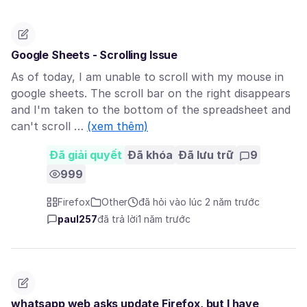
Google Sheets - Scrolling Issue
As of today, I am unable to scroll with my mouse in
google sheets. The scroll bar on the right disappears
and I'm taken to the bottom of the spreadsheet and
can't scroll …
(xem thêm)
Đã giải quyết
Đã khóa
Đã lưu trữ
9
999
Firefox
Other
đã hỏi vào lúc 2 năm trước
paul257
đã trả lời
1 năm trước
whatsapp web asks update Firefox, but I have