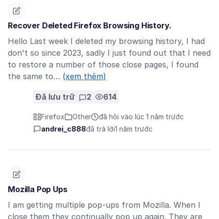
Recover Deleted Firefox Browsing History.
Hello Last week I deleted my browsing history, I had
don't so since 2023, sadly I just found out that I need
to restore a number of those close pages, I found
the same to…
(xem thêm)
Đã lưu trữ
2
614
Firefox
Other
đã hỏi vào lúc 1 năm trước
andrei_c888
đã trả lời
1 năm trước
Mozilla Pop Ups
I am getting multiple pop-ups from Mozilla. When I
close them they continually pop up again. They are