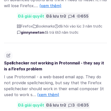
will lose Firefox.…
(xem thêm)
Đã giải quyết
Đã lưu trữ
4
655
Firefox
Bookmarks
đã hỏi vào lúc 3 năm trước
ginnynewton
đã trả lời
3 năm trước
Spellchecker not working in Protonmail - they say it
is a Firefox problem
I use Protonmail - a web-based email app. They do
not provide spellchecking, but say that the Firefox
spellchecker should work in their email composer (it
used to work s…
(xem thêm)
Đã giải quyết
Đã lưu trữ
3
635