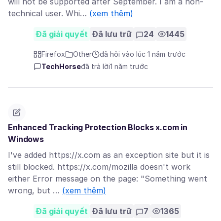
will not be supported after September. I am a non-
technical user. Whi…
(xem thêm)
Đã giải quyết
Đã lưu trữ
24
1445
Firefox
Other
đã hỏi vào lúc 1 năm trước
TechHorse
đã trả lời
1 năm trước
Enhanced Tracking Protection Blocks x.com in
Windows
I've added https://x.com as an exception site but it is
still blocked. https://x.com/mozilla doesn't work
either Error message on the page: "Something went
wrong, but …
(xem thêm)
Đã giải quyết
Đã lưu trữ
7
1365