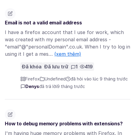
Email is not a valid email address
I have a firefox account that I use for work, which
was created with my personal email address -
"email"@"personalDomain".co.uk. When I try to log in
using it I get a mes…
(xem thêm)
Đã khóa
Đã lưu trữ
1
419
Firefox
Undefined
đã hỏi vào lúc 9 tháng trước
Denys
đã trả lời
9 tháng trước
How to debug memory problems with extensions?
I'm having huge memory problems with Firefox. In