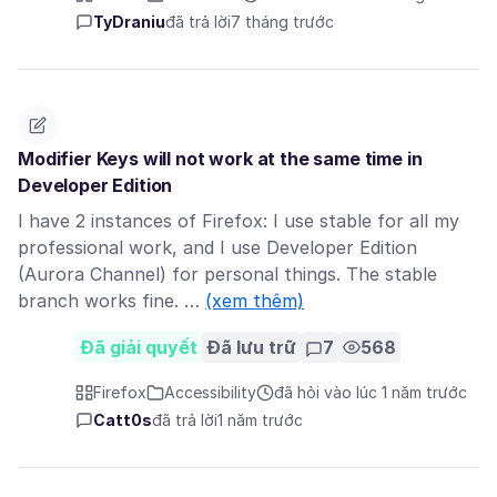
TyDraniu
đã trả lời
7 tháng trước
Modifier Keys will not work at the same time in
Developer Edition
I have 2 instances of Firefox: I use stable for all my
professional work, and I use Developer Edition
(Aurora Channel) for personal things. The stable
branch works fine. …
(xem thêm)
Đã giải quyết
Đã lưu trữ
7
568
Firefox
Accessibility
đã hỏi vào lúc 1 năm trước
Catt0s
đã trả lời
1 năm trước