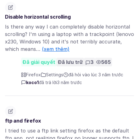
Disable horizontal scrolling
Is there any way I can completely disable horizontal
scrolling? I'm using a laptop with a trackpoint (lenovo
x230, Windows 10) and it's not terribly accurate,
which means…
(xem thêm)
Đã giải quyết
Đã lưu trữ
3
565
Firefox
Settings
đã hỏi vào lúc 3 năm trước
koco1
đã trả lời
3 năm trước
ftp and firefox
I tried to use a ftp link setting firefox as the default
ftp app, not realizing firefox no longer supports ftp. I