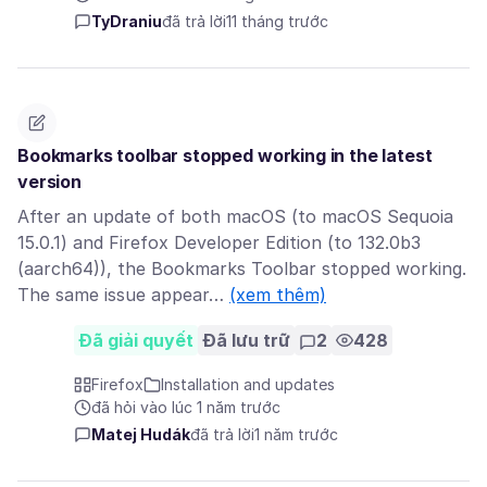
TyDraniu
đã trả lời
11 tháng trước
Bookmarks toolbar stopped working in the latest
version
After an update of both macOS (to macOS Sequoia
15.0.1) and Firefox Developer Edition (to 132.0b3
(aarch64)), the Bookmarks Toolbar stopped working.
The same issue appear…
(xem thêm)
Đã giải quyết
Đã lưu trữ
2
428
Firefox
Installation and updates
đã hỏi vào lúc 1 năm trước
Matej Hudák
đã trả lời
1 năm trước