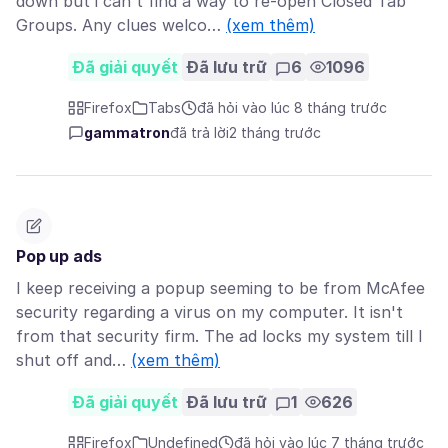
down but i can't find a way to re-open Closed Tab
Groups. Any clues welco…
(xem thêm)
Đã giải quyết
Đã lưu trữ
6
1096
Firefox
Tabs
đã hỏi vào lúc 8 tháng trước
gammatron
đã trả lời
2 tháng trước
Pop up ads
I keep receiving a popup seeming to be from McAfee
security regarding a virus on my computer. It isn't
from that security firm. The ad locks my system till I
shut off and…
(xem thêm)
Đã giải quyết
Đã lưu trữ
1
626
Firefox
Undefined
đã hỏi vào lúc 7 tháng trước