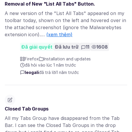
Removal of New "List All Tabs" Button.
A new version of the "List All Tabs" appeared on my
toolbar today, shown on the left and hovered over in
the attached screenshot (ignore the Malwarebytes
extension icon).…
(xem thêm)
Đã giải quyết
Đã lưu trữ
11
1608
Firefox
Installation and updates
đã hỏi vào lúc 1 năm trước
leogali
đã trả lời
1 năm trước
Closed Tab Groups
All my Tabs Group have disappeared from the Tab
Bar. I can see the Closed Tab Groups in the drop