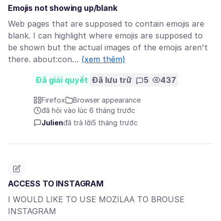
Emojis not showing up/blank
Web pages that are supposed to contain emojis are
blank. I can highlight where emojis are supposed to
be shown but the actual images of the emojis aren't
there. about:con…
(xem thêm)
Đã giải quyết
Đã lưu trữ
5
437
Firefox
Browser appearance
đã hỏi vào lúc 6 tháng trước
Julien
đã trả lời
5 tháng trước
ACCESS TO INSTAGRAM
I WOULD LIKE TO USE MOZILAA TO BROUSE
INSTAGRAM