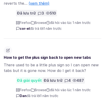
reverts the…
(xem thêm)
Đã lưu trữ
3
510
Firefox
Browse
đã hỏi vào lúc 1 năm trước
cor-el
đã trả lời
1 năm trước
How to get the plus sign back to open new tabs
There used to be a little plus sign so I can open new
tabs but it is gone now. How do I get it back?
Đã giải quyết
Đã lưu trữ
4
487
Firefox
Browse
đã hỏi vào lúc 1 năm trước
Dan
đã trả lời
1 năm trước