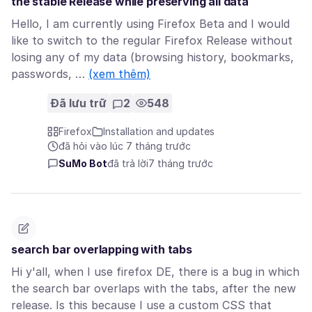
the stable Release while preserving all data
Hello, I am currently using Firefox Beta and I would
like to switch to the regular Firefox Release without
losing any of my data (browsing history, bookmarks,
passwords, …
(xem thêm)
Đã lưu trữ
2
548
Firefox
Installation and updates
đã hỏi vào lúc 7 tháng trước
SuMo Bot
đã trả lời
7 tháng trước
search bar overlapping with tabs
Hi y'all, when I use firefox DE, there is a bug in which
the search bar overlaps with the tabs, after the new
release. Is this because I use a custom CSS that