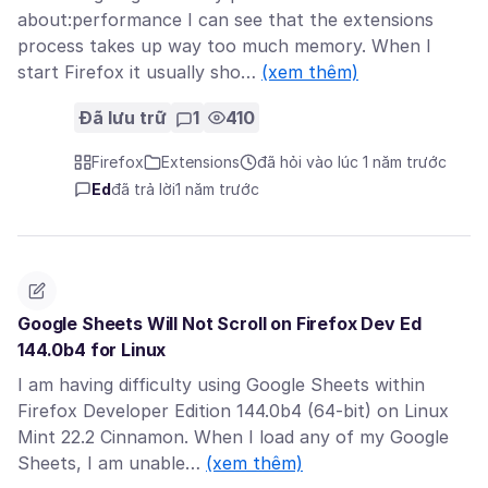
about:performance I can see that the extensions
process takes up way too much memory. When I
start Firefox it usually sho…
(xem thêm)
Đã lưu trữ
1
410
Firefox
Extensions
đã hỏi vào lúc 1 năm trước
Ed
đã trả lời
1 năm trước
Google Sheets Will Not Scroll on Firefox Dev Ed
144.0b4 for Linux
I am having difficulty using Google Sheets within
Firefox Developer Edition 144.0b4 (64-bit) on Linux
Mint 22.2 Cinnamon. When I load any of my Google
Sheets, I am unable…
(xem thêm)