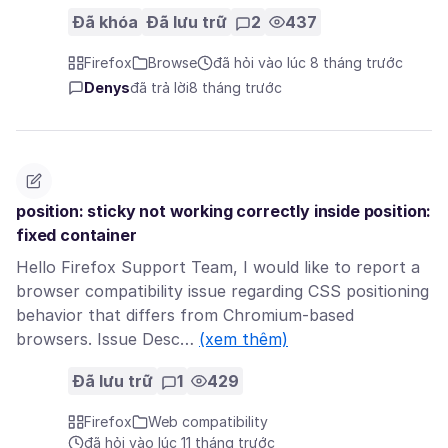
Đã khóa
Đã lưu trữ
2
437
Firefox
Browse
đã hỏi vào lúc 8 tháng trước
Denys
đã trả lời
8 tháng trước
position: sticky not working correctly inside position:
fixed container
Hello Firefox Support Team, I would like to report a
browser compatibility issue regarding CSS positioning
behavior that differs from Chromium-based
browsers. Issue Desc…
(xem thêm)
Đã lưu trữ
1
429
Firefox
Web compatibility
đã hỏi vào lúc 11 tháng trước