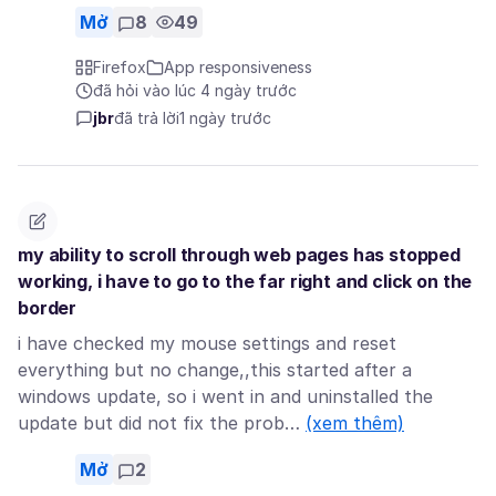
Mở
8
49
Firefox
App responsiveness
đã hỏi vào lúc 4 ngày trước
jbr
đã trả lời
1 ngày trước
my ability to scroll through web pages has stopped
working, i have to go to the far right and click on the
border
i have checked my mouse settings and reset
everything but no change,,this started after a
windows update, so i went in and uninstalled the
update but did not fix the prob…
(xem thêm)
Mở
2