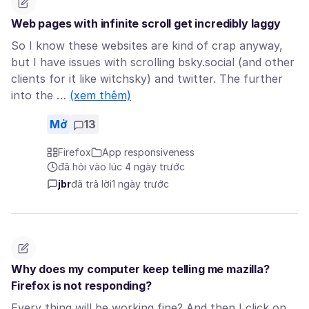
Web pages with infinite scroll get incredibly laggy
So I know these websites are kind of crap anyway,
but I have issues with scrolling bsky.social (and other
clients for it like witchsky) and twitter. The further
into the …
(xem thêm)
Mở
13
Firefox
App responsiveness
đã hỏi vào lúc 4 ngày trước
jbr
đã trả lời
1 ngày trước
Why does my computer keep telling me mazilla?
Firefox is not responding?
Every thing will be working fine? And then I click on