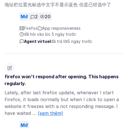
地址栏位置光标选中文字不显示蓝色 但是已经选中了
Mở
2
20
Firefox
App responsiveness
đã hỏi vào lúc 5 ngày trước
Agent virtuel
đã trả lời
5 ngày trước
firefox won't respond after opening. This happens
regularly.
Lately, after last firefox update, whenever I start
Firefox, it loads normally but when I click to open a
website it freezes with a not responding message. I
have waited …
(xem thêm)
Mở