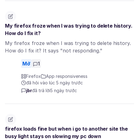
My firefox froze when I was trying to delete history.
How do I fix it?
My firefox froze when I was trying to delete history.
How do I fix it? It says "not responding."
Mở
1
Firefox
App responsiveness
đã hỏi vào lúc 5 ngày trước
jbr
đã trả lời
5 ngày trước
firefox loads fine but when i go to another site the
busy light stays on slowing my pc down