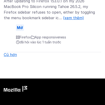
After updating to Firefox 153.0.1 on my 2026
MacBook Pro Silicon running Tahoe 26.5.2, my
Firefox sidebar refuses to open, either by toggling
the menu bookmark sidebar ic…
(xem thêm)
Mở
Firefox
App responsiveness
đã hỏi vào lúc 1 tuần trước
Cũ hơn