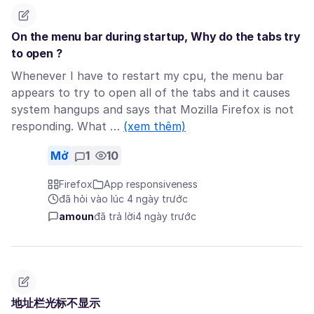
On the menu bar during startup, Why do the tabs try
to open ?
Whenever I have to restart my cpu, the menu bar
appears to try to open all of the tabs and it causes
system hangups and says that Mozilla Firefox is not
responding. What …
(xem thêm)
Mở
1
10
Firefox
App responsiveness
đã hỏi vào lúc 4 ngày trước
amoun
đã trả lời
4 ngày trước
地址栏光标不显示