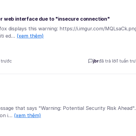
er web interface due to "insecure connection"
efox displays this warning: https://i.imgur.com/MQLsaCk.pn
uiti ed…
(xem thêm)
 trước
jbr
đã trả lời
1 tuần tr
 message that says "Warning: Potential Security Risk Ahead".
ton i…
(xem thêm)