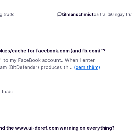
ng trước
tilmanschmidt
đã trả lời
6 ngày tr
cookies/cache for facebook.com (and fb.com)"?
in" to my FaceBook account.. When I enter
ram (BitDefender) produces th…
(xem thêm)
y trước
and the www.ui-deref.com warning on everything?