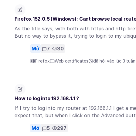
Firefox 152.0.5 (Windows): Cant browse local rout
As the title says, with both with https and http fir
But no way to bypass it, trying to login to my ubiq
Mở
7
30
Firefox
Web certificates
đã hỏi vào lúc 3 tuần
How to log into 192.168.1.1 ?
If I try to log into my router at 192.168.1.1 I get a
expect that, but when I click on the Advanced but
Mở
5
297