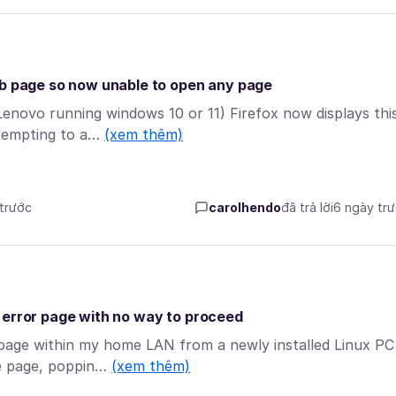
eb page so now unable to open any page
Lenovo running windows 10 or 11) Firefox now displays thi
ttempting to a…
(xem thêm)
 trước
carolhendo
đã trả lời
6 ngày tr
 error page with no way to proceed
page within my home LAN from a newly installed Linux PC
the page, poppin…
(xem thêm)