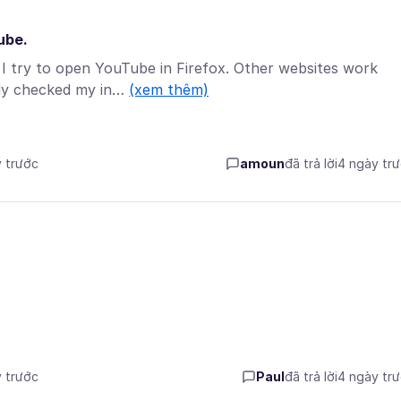
ube.
 I try to open YouTube in Firefox. Other websites work
ady checked my in…
(xem thêm)
y trước
amoun
đã trả lời
4 ngày tr
y trước
Paul
đã trả lời
4 ngày tr