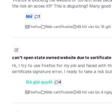
‘Firefox is blocking me websits or torrent sites bec
the risk an acces it!!!’ This is disgusting!! Many go
Mở
1
Firefox
Web certificates
đã hỏi vào lúc 16 giờ
can't open state owned website due to sertificate
Hi, I try to use Firefox for my job and faced with 
sertificate signature error. I ready to take a risk bu
Đã giải quyết
4
Firefox
Web certificates
đã hỏi vào lúc 4 ngà