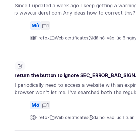
Since I updated a week ago I keep getting a warning
is www.ui-deref.com Any ideas how to correct this
Mở
1
Firefox
Web certificates
đã hỏi vào lúc 6 ngà
return the button to ignore SEC_ERROR_BAD_SIG
I periodically need to access a website with an expir
browser won't let me. I've searched both the regu
Mở
1
Firefox
Web certificates
đã hỏi vào lúc 1 tuần