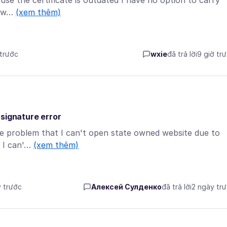
ause the certificate is outdated I have no option to carry
od w…
(xem thêm)
 trước
wxie
đã trả lời
9 giờ tr
 signature error
the problem that I can't open state owned website due to
t I can'…
(xem thêm)
y trước
Алексей Сулденко
đã trả lời
2 ngày tr