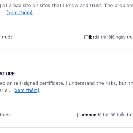
 of a bad site on sites that I know and trust. The proble
? …
(xem thêm)
y trước
jbr
đã trả lời
6 ngày tr
NATURE
ed or self-signed certificate. I understand the risks, but t
lar s…
(xem thêm)
 trước
amoun
đã trả lời
1 tuần tr